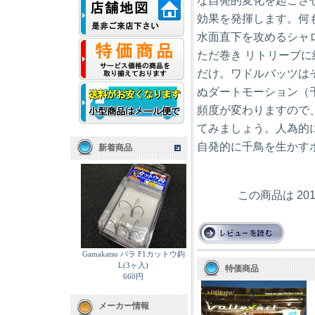
な自発的変化を起こさ
効果を発揮します。何
水面直下を攻めるシャロ
ただ巻き リトリーブ
だけ。ワドルバッツは
ぬダートモーション（
頻度が変わりますので
てみましょう。人為的
自発的に千鳥を生かす
新着商品
この商品は 20
Gamakatsu バラ F1カットウ鈎
L(3ヶ入)
特価商品
660円
メーカー情報