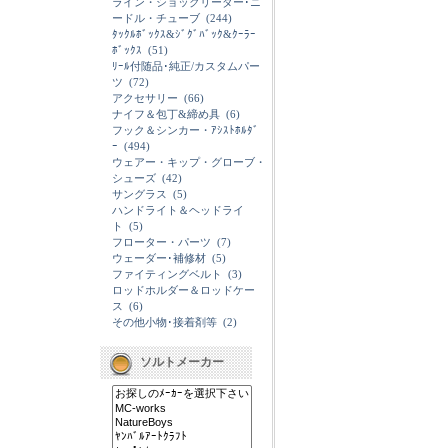
ライン・ショックリーダー･ニ
ードル・チューブ
(244)
ﾀｯｸﾙﾎﾞｯｸｽ&ｼﾞｸﾞﾊﾞｯｸ&ｸｰﾗｰ
ﾎﾞｯｸｽ
(51)
ﾘｰﾙ付随品･純正/カスタムパー
ツ
(72)
アクセサリー
(66)
ナイフ＆包丁&締め具
(6)
フック＆シンカー・ｱｼｽﾄﾎﾙﾀﾞ
ｰ
(494)
ウェアー・キップ・グローブ・
シューズ
(42)
サングラス
(5)
ハンドライト＆ヘッドライ
ト
(5)
フローター・パーツ
(7)
ウェーダー･補修材
(5)
ファイティングベルト
(3)
ロッドホルダー＆ロッドケー
ス
(6)
その他小物･接着剤等
(2)
ソルトメーカー