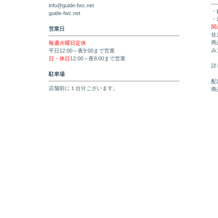
info@guide-fwc.net
・
guide-fwc.net
・
関
営業日
佐
商
毎週火曜日定休
み
平日12:00～夜9:00まで営業
日・休日
12:00～夜8:00まで営業
詳
駐車場
配
店舗前に１台分ございます。
商