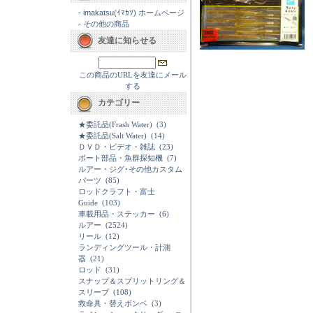
-
imakatsu(ｲﾏｶﾂ) ホームページ
-
その他の商品
友達に知らせる
この商品のURLを友達にメール
する
カテゴリー
★委託品(Frash Water)
(3)
★委託品(Salt Water)
(14)
ＤＶＤ・ビデオ・雑誌
(23)
ボート部品・魚群探知機
(7)
ルアー・ジグ･その他カスタム
パーツ
(85)
ロッドクラフト・富士
Guide
(103)
車載用品・ステッカー
(6)
ルアー
(2524)
リール
(12)
ランディングツール・計測
器
(21)
ロッド
(31)
スナップ＆スプリットリング＆
スリーブ
(108)
救命具・替えボンベ
(3)