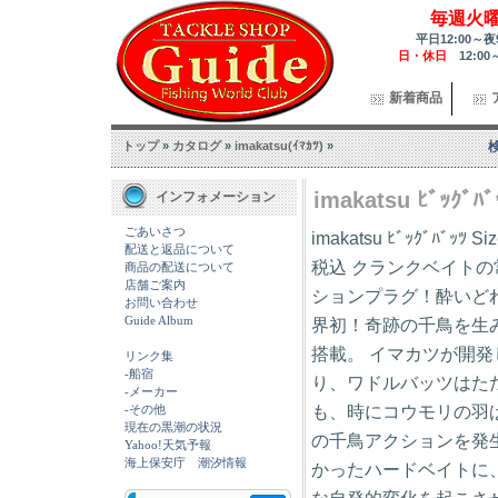
毎週火
平日12:00～夜
日・休日
12:00
新着商品
トップ
»
カタログ
»
imakatsu(ｲﾏｶﾂ)
»
imakatsu ﾋﾞｯｸﾞﾊﾞ
インフォメーション
ごあいさつ
imakatsu ﾋﾞｯｸﾞﾊﾞｯﾂ
配送と返品について
税込 クランクベイト
商品の配送について
店舗ご案内
ションプラグ！酔いど
お問い合わせ
Guide Album
界初！奇跡の千鳥を生
搭載。 イマカツが開
リンク集
-船宿
り、ワドルバッツはた
-メーカー
も、時にコウモリの羽
-その他
現在の黒潮の状況
の千鳥アクションを発
Yahoo!天気予報
海上保安庁 潮汐情報
かったハードベイトに