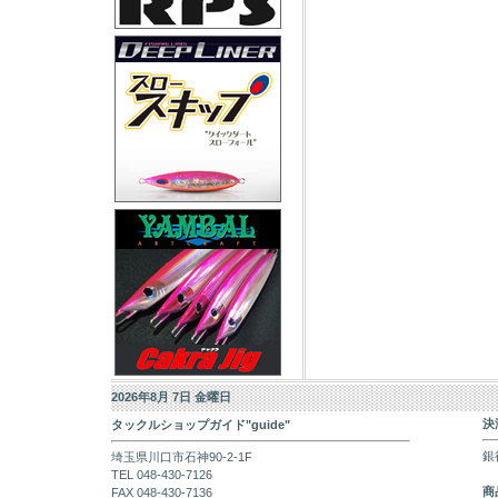
2026年8月 7日 金曜日
決
タックルショップガイド"guide"
銀
埼玉県川口市石神90-2-1F
TEL 048-430-7126
商
FAX 048-430-7136