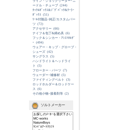
ライン・ショックリーダー･ニ
ードル・チューブ
(244)
ﾀｯｸﾙﾎﾞｯｸｽ&ｼﾞｸﾞﾊﾞｯｸ&ｸｰﾗｰ
ﾎﾞｯｸｽ
(51)
ﾘｰﾙ付随品･純正/カスタムパー
ツ
(72)
アクセサリー
(66)
ナイフ＆包丁&締め具
(6)
フック＆シンカー・ｱｼｽﾄﾎﾙﾀﾞ
ｰ
(494)
ウェアー・キップ・グローブ・
シューズ
(42)
サングラス
(5)
ハンドライト＆ヘッドライ
ト
(5)
フローター・パーツ
(7)
ウェーダー･補修材
(5)
ファイティングベルト
(3)
ロッドホルダー＆ロッドケー
ス
(6)
その他小物･接着剤等
(2)
ソルトメーカー