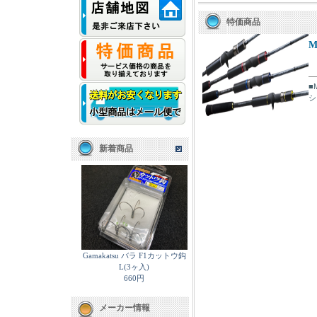
特価商品
M
■
シ
新着商品
Gamakatsu バラ F1カットウ鈎
L(3ヶ入)
660円
メーカー情報