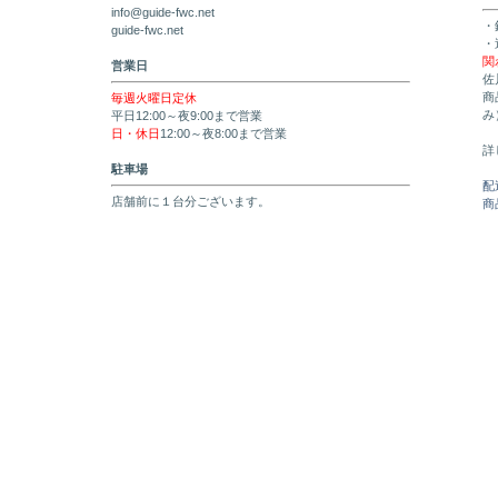
info@guide-fwc.net
・
guide-fwc.net
・
関
営業日
佐
商
毎週火曜日定休
み
平日12:00～夜9:00まで営業
日・休日
12:00～夜8:00まで営業
詳
駐車場
配
店舗前に１台分ございます。
商