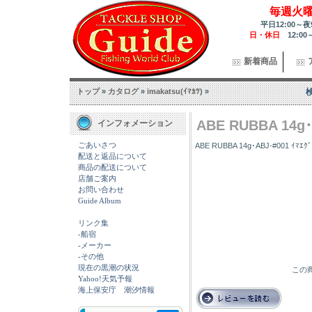
毎週火
平日12:00～夜
日・休日
12:00
新着商品
トップ
»
カタログ
»
imakatsu(ｲﾏｶﾂ)
»
ABE RUBBA 14g･A
インフォメーション
ごあいさつ
ABE RUBBA 14g･ABJ-#001 ｲﾏｴ
配送と返品について
商品の配送について
店舗ご案内
お問い合わせ
Guide Album
リンク集
-船宿
-メーカー
-その他
現在の黒潮の状況
この商
Yahoo!天気予報
海上保安庁 潮汐情報