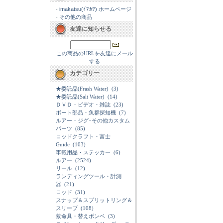
-
imakatsu(ｲﾏｶﾂ) ホームページ
-
その他の商品
友達に知らせる
この商品のURLを友達にメール
する
カテゴリー
★委託品(Frash Water)
(3)
★委託品(Salt Water)
(14)
ＤＶＤ・ビデオ・雑誌
(23)
ボート部品・魚群探知機
(7)
ルアー・ジグ･その他カスタム
パーツ
(85)
ロッドクラフト・富士
Guide
(103)
車載用品・ステッカー
(6)
ルアー
(2524)
リール
(12)
ランディングツール・計測
器
(21)
ロッド
(31)
スナップ＆スプリットリング＆
スリーブ
(108)
救命具・替えボンベ
(3)