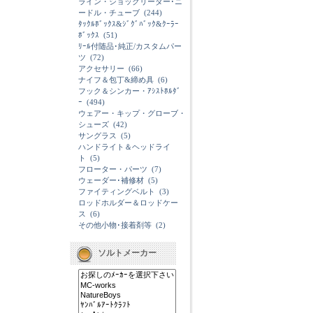
ライン・ショックリーダー･ニ
ードル・チューブ
(244)
ﾀｯｸﾙﾎﾞｯｸｽ&ｼﾞｸﾞﾊﾞｯｸ&ｸｰﾗｰ
ﾎﾞｯｸｽ
(51)
ﾘｰﾙ付随品･純正/カスタムパー
ツ
(72)
アクセサリー
(66)
ナイフ＆包丁&締め具
(6)
フック＆シンカー・ｱｼｽﾄﾎﾙﾀﾞ
ｰ
(494)
ウェアー・キップ・グローブ・
シューズ
(42)
サングラス
(5)
ハンドライト＆ヘッドライ
ト
(5)
フローター・パーツ
(7)
ウェーダー･補修材
(5)
ファイティングベルト
(3)
ロッドホルダー＆ロッドケー
ス
(6)
その他小物･接着剤等
(2)
ソルトメーカー