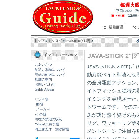
毎週火
平日12:00～夜
日・休日
12:00
新着商品
トップ
»
カタログ
»
imakatsu(ｲﾏｶﾂ)
»
JAVA-STICK 2"(ｼﾞ
インフォメーション
ごあいさつ
JAVA-STICK 2inch(
配送と返品について
動万能ベイト型喰わせ
商品の配送について
店舗ご案内
の全身駆動アクション
お問い合わせ
Guide Album
イトフィッシュ独特の
イミングを実現させた
リンク集
-船宿
トワームです。 その
-メーカー
魚が逃げ惑う姿そのも
-その他
現在の黒潮の状況
リグ、ワッキーリグ等
Yahoo!天気予報
海上保安庁 潮汐情報
メントシーンで注目を