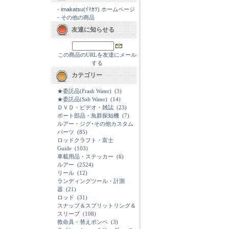
-
imakatsu(ｲﾏｶﾂ) ホームページ
-
その他の商品
友達に知らせる
この商品のURLを友達にメール
する
カテゴリー
★委託品(Frash Water)
(3)
★委託品(Salt Water)
(14)
ＤＶＤ・ビデオ・雑誌
(23)
ボート部品・魚群探知機
(7)
ルアー・ジグ･その他カスタム
パーツ
(85)
ロッドクラフト・富士
Guide
(103)
車載用品・ステッカー
(6)
ルアー
(2524)
リール
(12)
ランディングツール・計測
器
(21)
ロッド
(31)
スナップ＆スプリットリング＆
スリーブ
(108)
救命具・替えボンベ
(3)