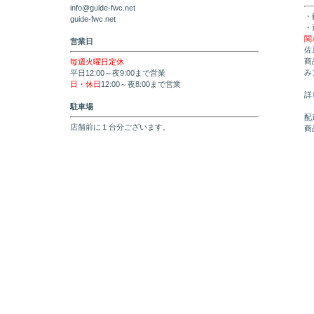
info@guide-fwc.net
・
guide-fwc.net
・
関
営業日
佐
商
毎週火曜日定休
み
平日12:00～夜9:00まで営業
日・休日
12:00～夜8:00まで営業
詳
駐車場
配
店舗前に１台分ございます。
商