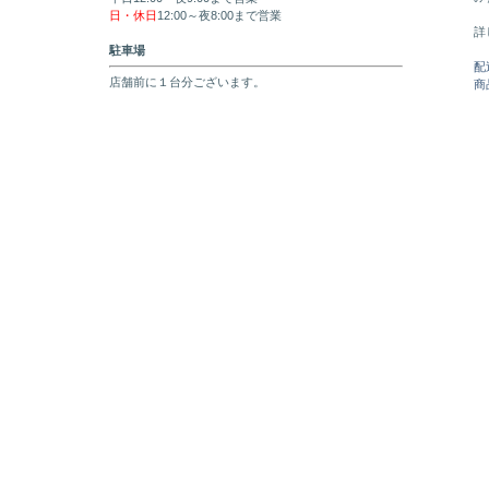
日・休日
12:00～夜8:00まで営業
詳
駐車場
配
店舗前に１台分ございます。
商