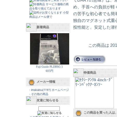
でDARTの意味）は、
め、手首への負担が軽
の苦手な初心者でも簡
独自のマグネット式重
投性能と、安定した潜
新着商品
この商品は 20
Fuji Guide PLDBSG 5
605円
特価商品
メーカー情報
-
imakatsu(ｲﾏｶﾂ) ホームページ
-
その他の商品
友達に知らせる
この商品を買った人は