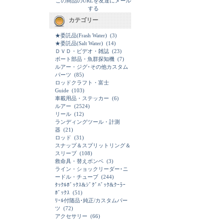
この商品のURLを友達にメール
する
カテゴリー
★委託品(Frash Water)
(3)
★委託品(Salt Water)
(14)
ＤＶＤ・ビデオ・雑誌
(23)
ボート部品・魚群探知機
(7)
ルアー・ジグ･その他カスタム
パーツ
(85)
ロッドクラフト・富士
Guide
(103)
車載用品・ステッカー
(6)
ルアー
(2524)
リール
(12)
ランディングツール・計測
器
(21)
ロッド
(31)
スナップ＆スプリットリング＆
スリーブ
(108)
救命具・替えボンベ
(3)
ライン・ショックリーダー･ニ
ードル・チューブ
(244)
ﾀｯｸﾙﾎﾞｯｸｽ&ｼﾞｸﾞﾊﾞｯｸ&ｸｰﾗｰ
ﾎﾞｯｸｽ
(51)
ﾘｰﾙ付随品･純正/カスタムパー
ツ
(72)
アクセサリー
(66)