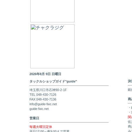
2026年8月 9日 日曜日
決
タックルショップガイド"guide"
銀
埼玉県川口市石神90-2-1F
TEL 048-430-7126
商
FAX 048-430-7136
info@guide-fwc.net
・
guide-fwc.net
・
関
営業日
佐
商
毎週火曜日定休
み
平日12:00～夜9:00まで営業