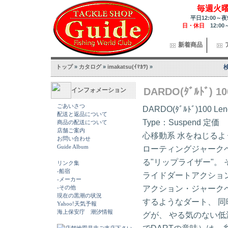
毎週火
平日12:00～夜
日・休日
12:00
新着商品
トップ
»
カタログ
»
imakatsu(ｲﾏｶﾂ)
»
DARDO(ﾀﾞﾙﾄﾞ) 10
インフォメーション
ごあいさつ
DARDO(ﾀﾞﾙﾄﾞ)100 L
配送と返品について
Type：Suspend 
商品の配送について
店舗ご案内
心移動系 水をねじる
お問い合わせ
Guide Album
ローティングジャーク
る"リップライザー"。
リンク集
-船宿
ライドダートアクショ
-メーカー
アクション・ジャークベ
-その他
現在の黒潮の状況
するようなダート、 
Yahoo!天気予報
海上保安庁 潮汐情報
グが、 やる気のない