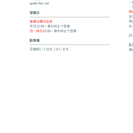
・
guide-fwc.net
・
関
営業日
佐
商
毎週火曜日定休
み
平日12:00～夜9:00まで営業
日・休日
12:00～夜8:00まで営業
詳
駐車場
配
店舗前に１台分ございます。
商