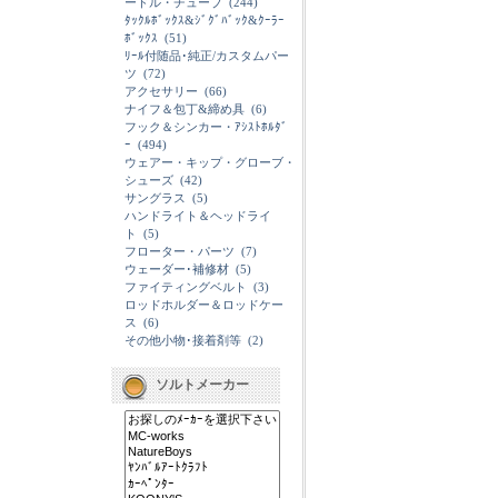
ードル・チューブ
(244)
ﾀｯｸﾙﾎﾞｯｸｽ&ｼﾞｸﾞﾊﾞｯｸ&ｸｰﾗｰ
ﾎﾞｯｸｽ
(51)
ﾘｰﾙ付随品･純正/カスタムパー
ツ
(72)
アクセサリー
(66)
ナイフ＆包丁&締め具
(6)
フック＆シンカー・ｱｼｽﾄﾎﾙﾀﾞ
ｰ
(494)
ウェアー・キップ・グローブ・
シューズ
(42)
サングラス
(5)
ハンドライト＆ヘッドライ
ト
(5)
フローター・パーツ
(7)
ウェーダー･補修材
(5)
ファイティングベルト
(3)
ロッドホルダー＆ロッドケー
ス
(6)
その他小物･接着剤等
(2)
ソルトメーカー