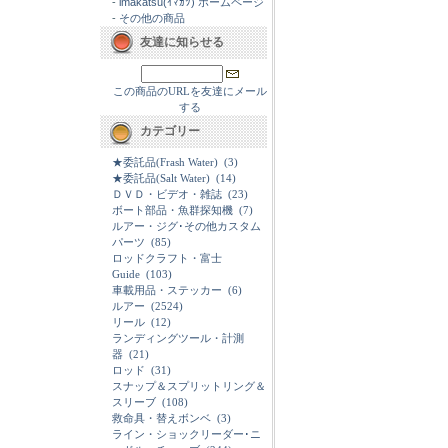
-
imakatsu(ｲﾏｶﾂ) ホームページ
-
その他の商品
友達に知らせる
この商品のURLを友達にメール
する
カテゴリー
★委託品(Frash Water)
(3)
★委託品(Salt Water)
(14)
ＤＶＤ・ビデオ・雑誌
(23)
ボート部品・魚群探知機
(7)
ルアー・ジグ･その他カスタム
パーツ
(85)
ロッドクラフト・富士
Guide
(103)
車載用品・ステッカー
(6)
ルアー
(2524)
リール
(12)
ランディングツール・計測
器
(21)
ロッド
(31)
スナップ＆スプリットリング＆
スリーブ
(108)
救命具・替えボンベ
(3)
ライン・ショックリーダー･ニ