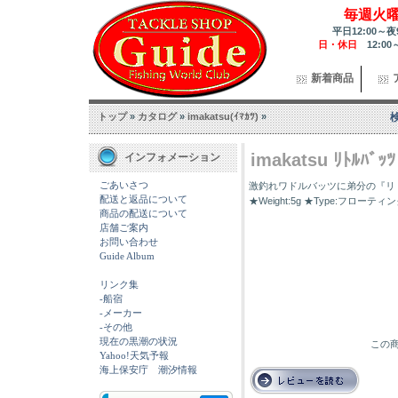
毎週火
平日12:00～夜
日・休日
12:00
新着商品
トップ
»
カタログ
»
imakatsu(ｲﾏｶﾂ)
»
imakatsu ﾘﾄﾙﾊﾞｯﾂ
インフォメーション
ごあいさつ
激釣れワドルバッツに弟分の『リトルバ
配送と返品について
★Weight:5g ★Type:フローティ
商品の配送について
店舗ご案内
お問い合わせ
Guide Album
リンク集
-船宿
-メーカー
-その他
現在の黒潮の状況
この商
Yahoo!天気予報
海上保安庁 潮汐情報