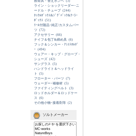
救命具・替えボンベ
(3)
ライン・ショックリーダー･ニ
ードル・チューブ
(244)
ﾀｯｸﾙﾎﾞｯｸｽ&ｼﾞｸﾞﾊﾞｯｸ&ｸｰﾗｰ
ﾎﾞｯｸｽ
(51)
ﾘｰﾙ付随品･純正/カスタムパー
ツ
(72)
アクセサリー
(66)
ナイフ＆包丁&締め具
(6)
フック＆シンカー・ｱｼｽﾄﾎﾙﾀﾞ
ｰ
(494)
ウェアー・キップ・グローブ・
シューズ
(42)
サングラス
(5)
ハンドライト＆ヘッドライ
ト
(5)
フローター・パーツ
(7)
ウェーダー･補修材
(5)
ファイティングベルト
(3)
ロッドホルダー＆ロッドケー
ス
(6)
その他小物･接着剤等
(2)
ソルトメーカー