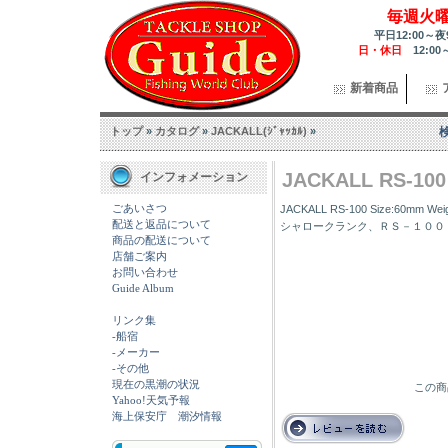
毎週火
平日12:00～夜
日・休日
12:00
新着商品
トップ
»
カタログ
»
JACKALL(ｼﾞｬｯｶﾙ)
»
JACKALL RS-100 
インフォメーション
ごあいさつ
JACKALL RS-100 Size:60
配送と返品について
シャロークランク、ＲＳ－１００
商品の配送について
店舗ご案内
お問い合わせ
Guide Album
リンク集
-船宿
-メーカー
-その他
現在の黒潮の状況
この商
Yahoo!天気予報
海上保安庁 潮汐情報