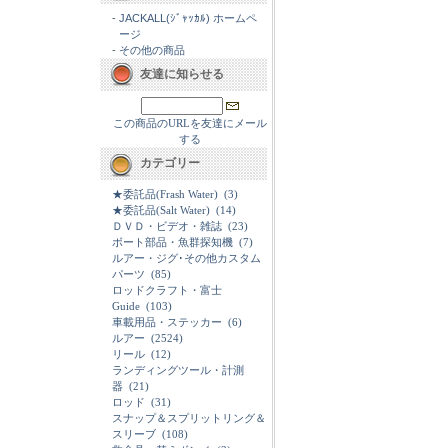
-
JACKALL(ｼﾞｬｯｶﾙ) ホームペ
ージ
-
その他の商品
友達に知らせる
この商品のURLを友達にメール
する
カテゴリー
★委託品(Frash Water)
(3)
★委託品(Salt Water)
(14)
ＤＶＤ・ビデオ・雑誌
(23)
ボート部品・魚群探知機
(7)
ルアー・ジグ･その他カスタム
パーツ
(85)
ロッドクラフト・富士
Guide
(103)
車載用品・ステッカー
(6)
ルアー
(2524)
リール
(12)
ランディングツール・計測
器
(21)
ロッド
(31)
スナップ＆スプリットリング＆
スリーブ
(108)