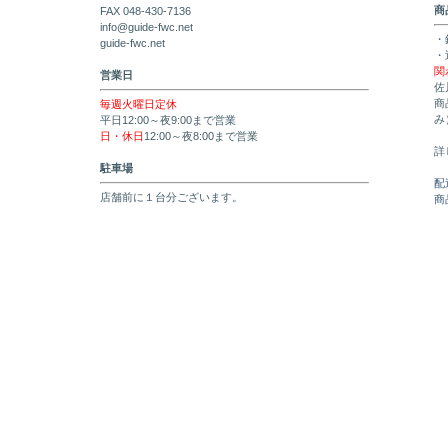
商
FAX 048-430-7136
info@guide-fwc.net
・
guide-fwc.net
・
関
営業日
佐
商
毎週火曜日定休
み
平日12:00～夜9:00まで営業
日・休日
12:00～夜8:00まで営業
詳
駐車場
配
店舗前に１台分ございます。
商