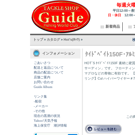
毎週火
平日12:00～夜
日・休日
12:00
新着商品
トップ
»
カタログ
»
Hot’s(ﾎｯﾂ)
»
ﾀｲﾄﾞﾍﾞｲﾄ150F･ｱﾙ
インフォメーション
ごあいさつ
HOT`S ﾀｲﾄﾞﾍﾞｲﾄ150F
配送と返品について
サーディン」です。 フローティ
商品の配送について
マグロなどの青物に有効です。 【全
店舗ご案内
リング】Cul ハイパーワイヤー＃7 【適
お問い合わせ
Guide Album
リンク集
-船宿
-メーカー
-その他
現在の黒潮の状況
この商
Yahoo!天気予報
海上保安庁 潮汐情報