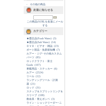
-
その他の商品
友達に知らせる
この商品のURLを友達にメール
する
カテゴリー
★委託品(Frash Water)
(3)
★委託品(Salt Water)
(14)
ＤＶＤ・ビデオ・雑誌
(23)
ボート部品・魚群探知機
(7)
ルアー・ジグ･その他カスタム
パーツ
(85)
ロッドクラフト・富士
Guide
(107)
車載用品・ステッカー
(6)
ルアー
(2524)
リール
(12)
ランディングツール・計測
器
(21)
ロッド
(31)
スナップ＆スプリットリング＆
スリーブ
(108)
救命具・替えボンベ
(3)
ライン・ショックリーダー･ニ