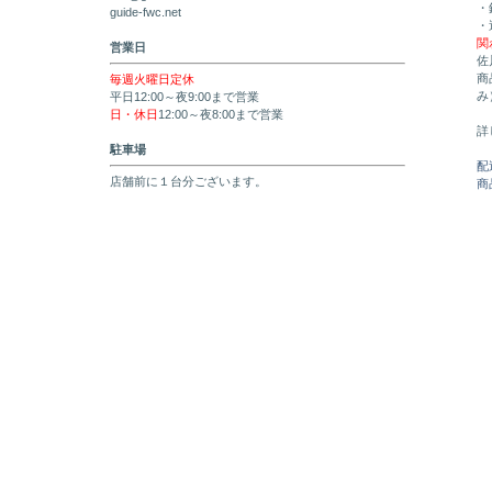
・
guide-fwc.net
・
関
営業日
佐
商
毎週火曜日定休
み
平日12:00～夜9:00まで営業
日・休日
12:00～夜8:00まで営業
詳
駐車場
配
店舗前に１台分ございます。
商