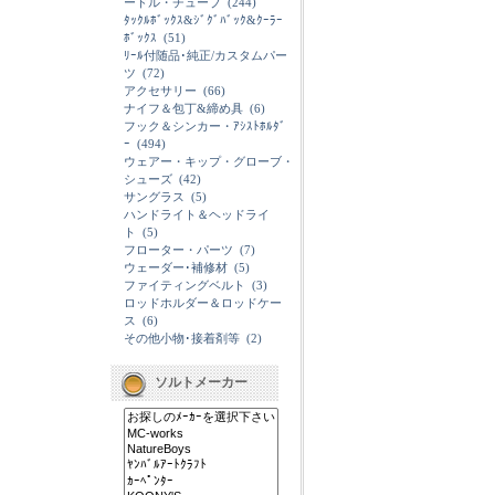
ードル・チューブ
(244)
ﾀｯｸﾙﾎﾞｯｸｽ&ｼﾞｸﾞﾊﾞｯｸ&ｸｰﾗｰ
ﾎﾞｯｸｽ
(51)
ﾘｰﾙ付随品･純正/カスタムパー
ツ
(72)
アクセサリー
(66)
ナイフ＆包丁&締め具
(6)
フック＆シンカー・ｱｼｽﾄﾎﾙﾀﾞ
ｰ
(494)
ウェアー・キップ・グローブ・
シューズ
(42)
サングラス
(5)
ハンドライト＆ヘッドライ
ト
(5)
フローター・パーツ
(7)
ウェーダー･補修材
(5)
ファイティングベルト
(3)
ロッドホルダー＆ロッドケー
ス
(6)
その他小物･接着剤等
(2)
ソルトメーカー