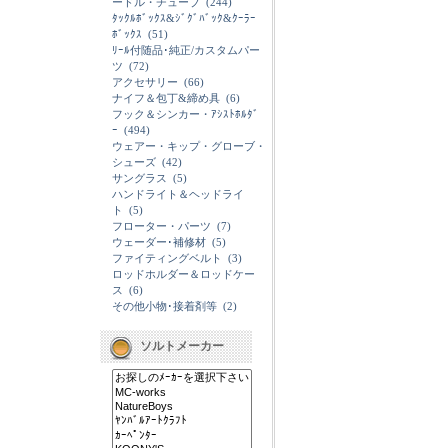
ードル・チューブ
(244)
ﾀｯｸﾙﾎﾞｯｸｽ&ｼﾞｸﾞﾊﾞｯｸ&ｸｰﾗｰ
ﾎﾞｯｸｽ
(51)
ﾘｰﾙ付随品･純正/カスタムパー
ツ
(72)
アクセサリー
(66)
ナイフ＆包丁&締め具
(6)
フック＆シンカー・ｱｼｽﾄﾎﾙﾀﾞ
ｰ
(494)
ウェアー・キップ・グローブ・
シューズ
(42)
サングラス
(5)
ハンドライト＆ヘッドライ
ト
(5)
フローター・パーツ
(7)
ウェーダー･補修材
(5)
ファイティングベルト
(3)
ロッドホルダー＆ロッドケー
ス
(6)
その他小物･接着剤等
(2)
ソルトメーカー