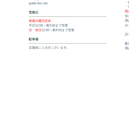
・
guide-fwc.net
・
関
営業日
佐
商
毎週火曜日定休
み
平日12:00～夜9:00まで営業
日・休日
12:00～夜8:00まで営業
詳
駐車場
配
店舗前に１台分ございます。
商