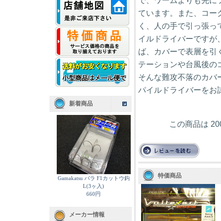
で、ワームよりも先に
ています。また、コー
く、人の手で引っ張っ
イルドライバーですが
ば、カバーで表層を引
テーションや台風後の
そんな難攻不落のカバ
パイルドライバーをお
新着商品
この商品は 2
特価商品
Gamakatsu バラ F1カットウ鈎
L(3ヶ入)
660円
メーカー情報