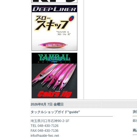
2026年8月 7日 金曜日
決
タックルショップガイド"guide"
銀
埼玉県川口市石神90-2-1F
TEL 048-430-7126
商
FAX 048-430-7136
info@guide-fwc.net