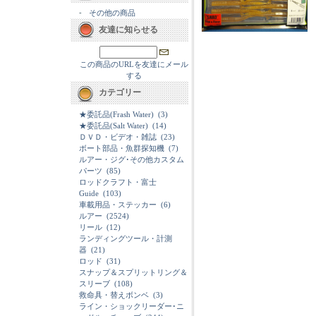
-
その他の商品
友達に知らせる
この商品のURLを友達にメール
する
カテゴリー
★委託品(Frash Water)
(3)
★委託品(Salt Water)
(14)
ＤＶＤ・ビデオ・雑誌
(23)
ボート部品・魚群探知機
(7)
ルアー・ジグ･その他カスタム
パーツ
(85)
ロッドクラフト・富士
Guide
(103)
車載用品・ステッカー
(6)
ルアー
(2524)
リール
(12)
ランディングツール・計測
器
(21)
ロッド
(31)
スナップ＆スプリットリング＆
スリーブ
(108)
救命具・替えボンベ
(3)
ライン・ショックリーダー･ニ