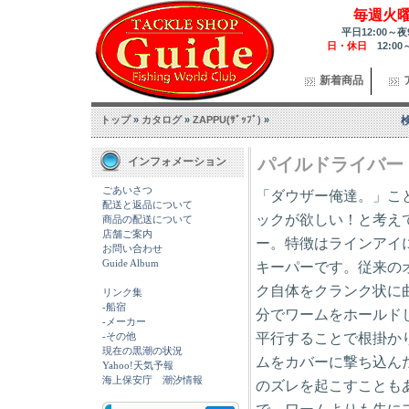
毎週火
平日12:00～夜
日・休日
12:00
新着商品
トップ
»
カタログ
»
ZAPPU(ｻﾞｯﾌﾟ)
»
パイルドライバー
インフォメーション
ごあいさつ
「ダウザー俺達。」こ
配送と返品について
ックが欲しい！と考え
商品の配送について
店舗ご案内
ー。特徴はラインアイ
お問い合わせ
Guide Album
キーパーです。従来の
ク自体をクランク状に
リンク集
-船宿
分でワームをホールド
-メーカー
平行することで根掛か
-その他
現在の黒潮の状況
ムをカバーに撃ち込ん
Yahoo!天気予報
海上保安庁 潮汐情報
のズレを起こすことも