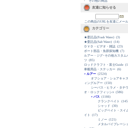
-
その他の商品
友達に知らせる
この商品のURLを友達にメー
カテゴリー
★委託品(Frash Water)
(3)
★委託品(Salt Water)
(14)
ＤＶＤ・ビデオ・雑誌
(23)
ボート部品・魚群探知機
(7)
ルアー・ジグ･その他カスタム
ツ
(85)
ロッドクラフト・富士Guide
(1
車載用品・ステッカー
(6)
+ ルアー
(2524)
オフショア・ショアキャ
ィングルアー
(150)
シーバス・ヒラメ・タチ
オ・ロックフィッシｭ
(586)
+ バス
(1166)
クランクベイト
(145
シャッド
(30)
ビッグベイト・スイ
イト
(17)
ミノー
(121)
メタルバイブレーシ