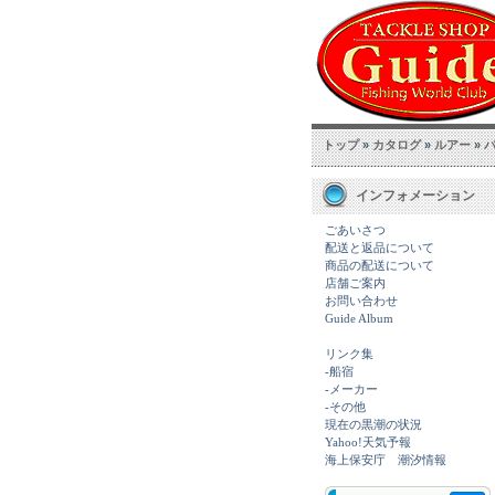
トップ
»
カタログ
»
ルアー
»
インフォメーション
ごあいさつ
配送と返品について
商品の配送について
店舗ご案内
お問い合わせ
Guide Album
リンク集
-船宿
-メーカー
-その他
現在の黒潮の状況
Yahoo!天気予報
海上保安庁 潮汐情報