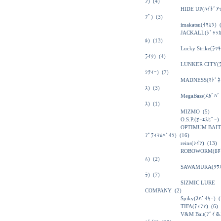
ﾝ)
(4)
HIDE UP(ﾊｲﾄﾞｱ
ﾌﾟ)
(3)
imakatsu(ｲﾏｶﾂ)
(
JACKALL(ｼﾞｬｯ
ﾙ)
(13)
Lucky Strike(ﾗｯ
ﾗｲｸ)
(4)
LUNKER CITY(
ｼﾃｨｰ)
(7)
MADNESS(ﾏﾄﾞﾈ
ｽ)
(3)
MegaBass(ﾒｶﾞﾊﾞ
ｽ)
(1)
MIZMO
(5)
O.S.P.(ｵｰｴｽﾋﾟｰ)
OPTIMUM BAIT
ﾌﾟﾃｨﾏﾑﾍﾞｲﾂ)
(16)
reins(ﾚｲﾝ)
(13)
ROBOWORM(ﾛﾎ
ﾑ)
(2)
SAWAMURA(ｻﾜ
ﾗ)
(7)
SIZMIC LURE
COMPANY
(2)
Spiky(ｽﾊﾟｲｷｰ)
(
TIFA(ﾃｨﾌｧ)
(6)
V&M Bait(ﾌﾞｲ＆