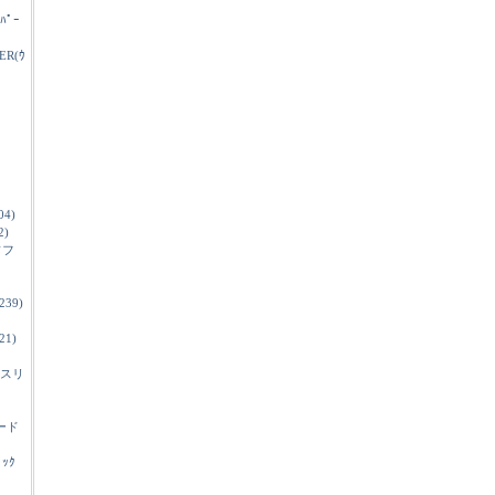
ｲﾊﾟｰ
ER(ｳ
04)
2)
ソフ
239)
21)
スリ
ード
ﾞｯｸ