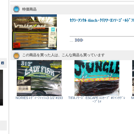
特価商品
ｾｸｼｰｱﾝｸﾙ 4inch･ｸﾘｱｱｰｶﾝｿｰｺﾞｰﾙﾄﾞﾌ
....
この商品を買った人は、こんな商品も買っています
NORIES ﾚﾃﾞｨｰﾌｨｯｼｭ3-1/2`#193
TIFA ﾉﾘｰｽﾞ ESCAPE ｴｽｹｰﾌﾟ #ﾌｧﾝﾀｸﾞﾚ
N
ｰﾌﾟﾗﾒ