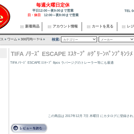
毎週火曜日定休
平日12:00～夜9:00まで営業
TEL 0
日・休日
12:00～夜8:00まで営業
新着商品
アカウント情報
カートを見る
レジ
バス
»
ワーム
»
300円均一 ﾜｰﾑ
»
検索:
TIFA ﾉﾘｰｽﾞ ESCAPE ｴｽｹｰﾌﾟ #ｸﾞﾘｰﾝﾊﾟﾝﾌﾟｷﾝﾗﾒ
TIFA ﾉﾘｰｽﾞ ESCAPE ｴｽｹｰﾌﾟ 8pcs ラバージグのトレーラー等にも最適
この商品は 2017年12月 7日 木曜日 にカタログに登録さ