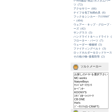
ﾘｰﾙ付随品･純正/カスタムパー
ツ
(72)
アクセサリー
(66)
ナイフ＆包丁&締め具
(6)
フック＆シンカー・ｱｼｽﾄﾎﾙﾀﾞ
ｰ
(494)
ウェアー・キップ・グローブ・
ーズ
(42)
サングラス
(5)
ハンドライト＆ヘッドライト
(
フローター・パーツ
(7)
ウェーダー･補修材
(5)
ファイティングベルト
(3)
ロッドホルダー＆ロッドケース
その他小物･接着剤等
(2)
ソルトメーカー