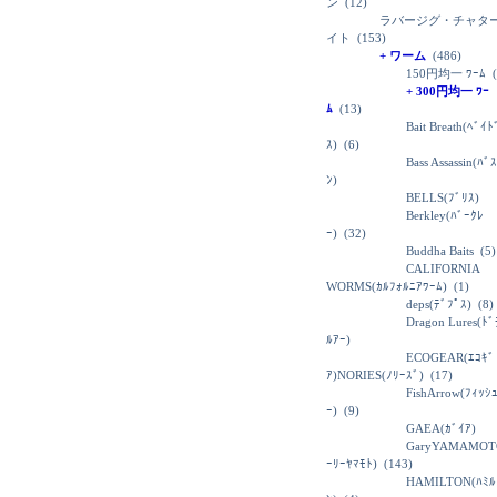
ン
(12)
ラバージグ・チャタ
イト
(153)
+ ワーム
(486)
150円均一 ﾜｰﾑ
(
+ 300円均一 ﾜｰ
ﾑ
(13)
Bait Breath(ﾍﾞｲ
ｽ)
(6)
Bass Assassin(ﾊﾞ
ﾝ)
BELLS(ﾌﾞﾘｽ)
Berkley(ﾊﾞｰｸﾚ
ｰ)
(32)
Buddha Baits
(5)
CALIFORNIA
WORMS(ｶﾙﾌｫﾙﾆｱﾜｰﾑ)
(1)
deps(ﾃﾞﾌﾟｽ)
(8)
Dragon Lures(ﾄ
ﾙｱｰ)
ECOGEAR(ｴｺｷﾞ
ｱ)NORIES(ﾉﾘｰｽﾞ)
(17)
FishArrow(ﾌｨｯｼ
ｰ)
(9)
GAEA(ｶﾞｲｱ)
GaryYAMAMOT
ｰﾘｰﾔﾏﾓﾄ)
(143)
HAMILTON(ﾊﾐﾙ