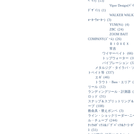
ﾍﾞｲﾂ)
(13)
Viper Design(ﾊﾞ
ﾃﾞｻﾞｲﾝ)
(1)
WALKER WALK
ｫｰｶｰｳｫｰｶｰ)
(3)
YUM(ﾔﾑ)
(4)
ZBC
(24)
ZOOM BAIT
COMPANY(ｽﾞｰﾑ)
(26)
ＢＩＯＶＥＸ
常吉
ワイヤーベイト
(66)
トップウォーター
(1
バイブレーション
(3
メタルジグ・タイラバ・
トベイト等
(337)
エギ
(46)
トラウト・Bass・エリア
(
リール
(12)
ランディングツール・計測器
(
ロッド
(31)
スナップ＆スプリットリング＆
ーブ
(108)
救命具・替えボンベ
(3)
ライン・ショックリーダー･ニ
ル・チューブ
(244)
ﾀｯｸﾙﾎﾞｯｸｽ&ｼﾞｸﾞﾊﾞｯｸ&ｸｰﾗｰﾎ
ｽ
(51)