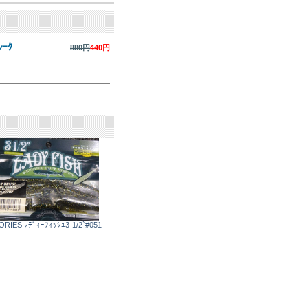
ﾚｰｸ
880円
440円
ORIES ﾚﾃﾞｨｰﾌｨｯｼｭ3-1/2`#051