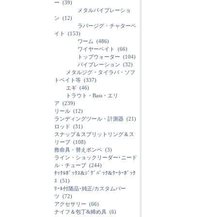
ー
(39)
メタルバイブレーショ
ン
(12)
ラバージグ・チャターベ
イト
(153)
ワーム
(486)
ワイヤーベイト
(66)
トップウォーター
(104)
バイブレーション
(32)
メタルジグ・タイラバ・ソフ
トベイト等
(337)
エギ
(46)
トラウト・Bass・エリ
ア
(239)
リール
(12)
ランディングツール・計測器
(21)
ロッド
(31)
スナップ＆スプリットリング＆ス
リーブ
(108)
救命具・替えボンベ
(3)
ライン・ショックリーダー･ニード
ル・チューブ
(244)
ﾀｯｸﾙﾎﾞｯｸｽ&ｼﾞｸﾞﾊﾞｯｸ&ｸｰﾗｰﾎﾞｯｸ
ｽ
(51)
ﾘｰﾙ付随品･純正/カスタムパー
ツ
(72)
アクセサリー
(66)
ナイフ＆包丁&締め具
(6)