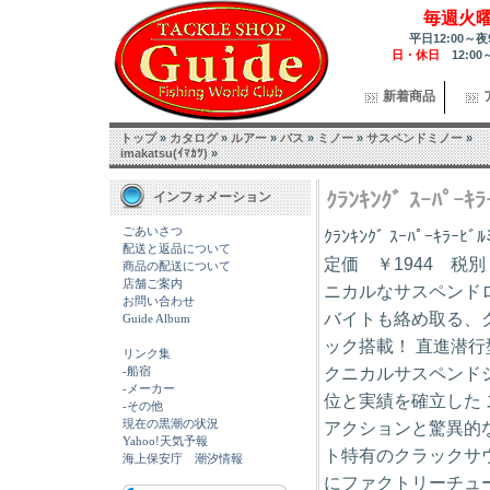
毎週火
平日12:00～夜
日・休日
12:00
新着商品
トップ
»
カタログ
»
ルアー
»
バス
»
ミノー
»
サスペンドミノー
»
imakatsu(ｲﾏｶﾂ)
»
ｸﾗﾝｷﾝｸﾞ ｽｰﾊﾟｰ
インフォメーション
ごあいさつ
ｸﾗﾝｷﾝｸﾞ ｽｰﾊﾟｰｷﾗｰﾋﾞﾙ
配送と返品について
定価 ￥1944 税
商品の配送について
店舗ご案内
ニカルなサスペンド
お問い合わせ
バイトも絡め取る、
Guide Album
ック搭載！ 直進潜行
リンク集
-船宿
クニカルサスペンド
-メーカー
位と実績を確立した
-その他
現在の黒潮の状況
アクションと驚異的
Yahoo!天気予報
ト特有のクラックサ
海上保安庁 潮汐情報
にファクトリーチュ