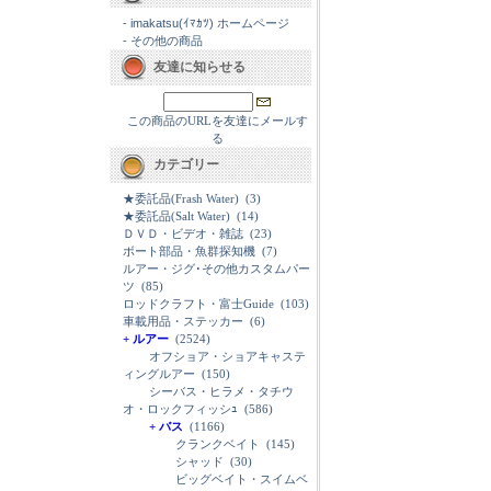
-
imakatsu(ｲﾏｶﾂ) ホームページ
-
その他の商品
友達に知らせる
この商品のURLを友達にメールす
る
カテゴリー
★委託品(Frash Water)
(3)
★委託品(Salt Water)
(14)
ＤＶＤ・ビデオ・雑誌
(23)
ボート部品・魚群探知機
(7)
ルアー・ジグ･その他カスタムパー
ツ
(85)
ロッドクラフト・富士Guide
(103)
車載用品・ステッカー
(6)
+ ルアー
(2524)
オフショア・ショアキャステ
ィングルアー
(150)
シーバス・ヒラメ・タチウ
オ・ロックフィッシｭ
(586)
+ バス
(1166)
クランクベイト
(145)
シャッド
(30)
ビッグベイト・スイムベ