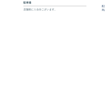
駐車場
配
店舗前に１台分ございます。
商