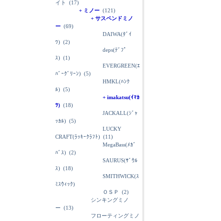
イト
(17)
+ ミノー
(121)
+ サスペンドミノ
ー
(69)
DAIWA(ﾀﾞｲ
ﾜ)
(2)
deps(ﾃﾞﾌﾟ
ｽ)
(1)
EVERGREEN(ｴ
ﾊﾞｰｸﾞﾘｰﾝ)
(5)
HMKL(ﾊﾝｸ
ﾙ)
(5)
+ imakatsu(ｲﾏｶ
ﾂ)
(18)
JACKALL(ｼﾞｬ
ｯｶﾙ)
(5)
LUCKY
CRAFT(ﾗｯｷｰｸﾗﾌﾄ)
(11)
MegaBass(ﾒｶﾞ
ﾊﾞｽ)
(2)
SAURUS(ｻﾞｳﾙ
ｽ)
(18)
SMITHWICK(ｽ
ﾐｽｳｨｯｸ)
ＯＳＰ
(2)
シンキングミノ
ー
(13)
フローティングミノ