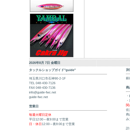
2026年8月 7日 金曜日
決
タックルショップガイド"guide"
銀
埼玉県川口市石神90-2-1F
TEL 048-430-7126
商
FAX 048-430-7136
info@guide-fwc.net
・
guide-fwc.net
・
関
営業日
佐
商
毎週火曜日定休
み
平日12:00～夜9:00まで営業
日・休日
12:00～夜8:00まで営業
詳