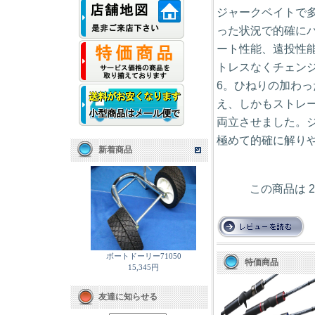
ジャークベイトで
った状況で的確に
ート性能、遠投性
トレスなくチェンジ
6。ひねりの加わ
え、しかもストレ
両立させました。
極めて的確に解り
新着商品
この商品は 2
ボートドーリー71050
特価商品
15,345円
友達に知らせる