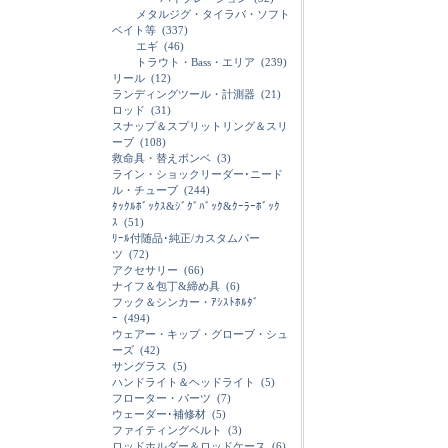
メタルジグ・タイラバ・ソフト
ベイト等
(337)
エギ
(46)
トラウト・Bass・エリア
(239)
リール
(12)
ランディングツール・計測器
(21)
ロッド
(31)
スナップ＆スプリットリング＆スリ
ーブ
(108)
救命具・替えボンベ
(3)
ライン・ショックリーダー･ニード
ル・チューブ
(244)
ﾀｯｸﾙﾎﾞｯｸｽ&ｼﾞｸﾞﾊﾞｯｸ&ｸｰﾗｰﾎﾞｯｸ
ｽ
(51)
ﾘｰﾙ付随品･純正/カスタムパー
ツ
(72)
アクセサリー
(66)
ナイフ＆包丁&締め具
(6)
フック＆シンカー・ｱｼｽﾄﾎﾙﾀﾞ
ｰ
(494)
ウェアー・キップ・グローブ・シュ
ーズ
(42)
サングラス
(5)
ハンドライト＆ヘッドライト
(5)
フローター・パーツ
(7)
ウェーダー･補修材
(5)
ファイティングベルト
(3)
ロッドホルダー＆ロッドケース
(6)