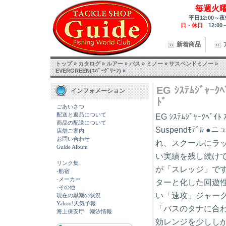
毎週火
平日12:00～夜
日・休日
12:00
新着商品
トップ
»
カタログ
»
ルアー
»
バス
»
ミノー
»
サスペンドミノー
»
EVERGREEN(ｴﾊﾞｰｸﾞﾘｰﾝ)
»
EG ｼｽﾃﾑｼﾞｬｰｸﾍ
インフォメーション
ﾄﾞ
ごあいさつ
配送と返品について
EG ｼｽﾃﾑｼﾞｬｰｸﾍﾞｲﾄ 
商品の配送について
Suspendﾓﾃﾞ
店舗ご案内
お問い合わせ
れ、スクールにラ
Guide Album
い実績を残し続け
リンク集
が「スレッジ」で
-船宿
-メーカー
ターと化した回遊
-その他
い「速攻」ジャー
現在の黒潮の状況
Yahoo!天気予報
「バスのタナに合
海上保安庁 潮汐情報
効レンジを少しし