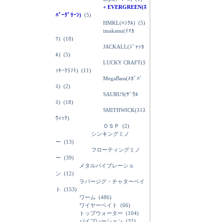
+ EVERGREEN(ｴ
ﾊﾞｰｸﾞﾘｰﾝ)
(5)
HMKL(ﾊﾝｸﾙ)
(5)
imakatsu(ｲﾏｶ
ﾂ)
(18)
JACKALL(ｼﾞｬｯｶ
ﾙ)
(5)
LUCKY CRAFT(ﾗ
ｯｷｰｸﾗﾌﾄ)
(11)
MegaBass(ﾒｶﾞﾊﾞ
ｽ)
(2)
SAURUS(ｻﾞｳﾙ
ｽ)
(18)
SMITHWICK(ｽﾐｽ
ｳｨｯｸ)
ＯＳＰ
(2)
シンキングミノ
ー
(13)
フローティングミノ
ー
(39)
メタルバイブレーショ
ン
(12)
ラバージグ・チャターベイ
ト
(153)
ワーム
(486)
ワイヤーベイト
(66)
トップウォーター
(104)
バイブレーション
(32)