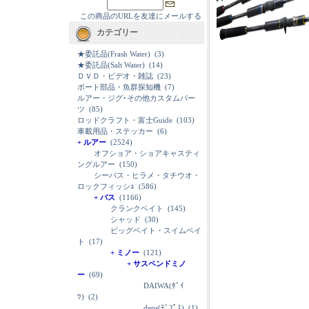
この商品のURLを友達にメールする
カテゴリー
★委託品(Frash Water)
(3)
★委託品(Salt Water)
(14)
ＤＶＤ・ビデオ・雑誌
(23)
ボート部品・魚群探知機
(7)
ルアー・ジグ･その他カスタムパー
ツ
(85)
ロッドクラフト・富士Guide
(103)
車載用品・ステッカー
(6)
+ ルアー
(2524)
オフショア・ショアキャスティ
ングルアー
(150)
シーバス・ヒラメ・タチウオ・
ロックフィッシｭ
(586)
+ バス
(1166)
クランクベイト
(145)
シャッド
(30)
ビッグベイト・スイムベイ
ト
(17)
+ ミノー
(121)
+ サスペンドミノ
ー
(69)
DAIWA(ﾀﾞｲ
ﾜ)
(2)
deps(ﾃﾞﾌﾟｽ)
(1)