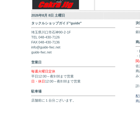
2026年8月 8日 土曜日
決
タックルショップガイド"guide"
銀
埼玉県川口市石神90-2-1F
TEL 048-430-7126
商
FAX 048-430-7136
info@guide-fwc.net
・
guide-fwc.net
・
関
営業日
佐
商
毎週火曜日定休
み
平日12:00～夜9:00まで営業
日・休日
12:00～夜8:00まで営業
詳
駐車場
配
店舗前に１台分ございます。
商