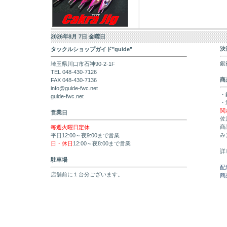
2026年8月 7日 金曜日
決
タックルショップガイド"guide"
銀
埼玉県川口市石神90-2-1F
TEL 048-430-7126
商
FAX 048-430-7136
info@guide-fwc.net
・
guide-fwc.net
・
関
営業日
佐
商
毎週火曜日定休
み
平日12:00～夜9:00まで営業
日・休日
12:00～夜8:00まで営業
詳
駐車場
配
店舗前に１台分ございます。
商