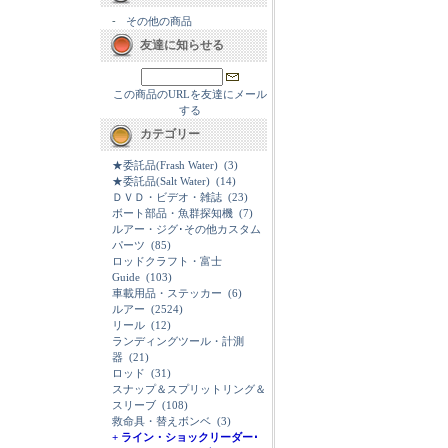
-
その他の商品
友達に知らせる
この商品のURLを友達にメール
する
カテゴリー
★委託品(Frash Water)
(3)
★委託品(Salt Water)
(14)
ＤＶＤ・ビデオ・雑誌
(23)
ボート部品・魚群探知機
(7)
ルアー・ジグ･その他カスタム
パーツ
(85)
ロッドクラフト・富士
Guide
(103)
車載用品・ステッカー
(6)
ルアー
(2524)
リール
(12)
ランディングツール・計測
器
(21)
ロッド
(31)
スナップ＆スプリットリング＆
スリーブ
(108)
救命具・替えボンベ
(3)
+ ライン・ショックリーダー･