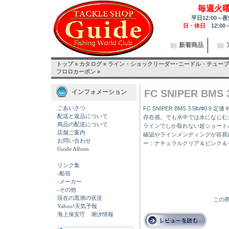
毎週火
平日12:00～夜
日・休日
12:00
新着商品
トップ
»
カタログ
»
ライン・ショックリーダー･ニードル・チューブ
フロロカーボン
»
FC SNIPER BMS 3.
インフォメーション
ごあいさつ
FC SNIPER BMS 3.5lb/#
配送と返品について
存在感。でも水中では水になじむ
商品の配送について
ラインでしか取れない超ショート
店舗ご案内
確認やラインメンディングが容易に
お問い合わせ
ー：ナチュラルクリア＆ピンク＆
Guide Album
リンク集
-船宿
-メーカー
-その他
現在の黒潮の状況
この商
Yahoo!天気予報
海上保安庁 潮汐情報