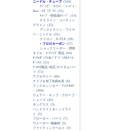
ニードル・チューブ
(244)
ｱｼﾞﾝｸﾞ・ﾀｲﾗﾊﾞ・ｼｰﾊﾞｽ・
Bass・ｴｷﾞﾝｸﾞﾗｲ
(35)
ﾁｭｰﾌﾞ･熱収縮ﾁｭｰﾌﾞ
(13)
ＰＥライン・コーティン
グライン
(25)
アシストライン・ワイヤ
ー・ニードル
(31)
ナイロン・X-TEX
(39)
+ フロロカーボン
(37)
ショックリーダー・潤滑
オイル・ｺｰﾃｨﾝｸﾞ用品
(64)
ﾀｯｸﾙﾎﾞｯｸｽ&ｼﾞｸﾞﾊﾞｯｸ&ｸｰﾗｰ
ﾎﾞｯｸｽ
(51)
ﾘｰﾙ付随品･純正/カスタムパー
ツ
(72)
アクセサリー
(66)
ナイフ＆包丁&締め具
(6)
フック＆シンカー・ｱｼｽﾄﾎﾙﾀﾞ
ｰ
(494)
ウェアー・キップ・グローブ・
シューズ
(42)
サングラス
(5)
ハンドライト＆ヘッドライ
ト
(5)
フローター・パーツ
(7)
ウェーダー･補修材
(5)
ファイティングベルト
(3)