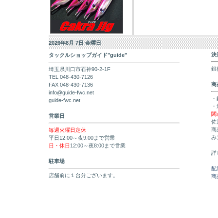
2026年8月 7日 金曜日
決
タックルショップガイド"guide"
銀
埼玉県川口市石神90-2-1F
TEL 048-430-7126
商
FAX 048-430-7136
info@guide-fwc.net
・
guide-fwc.net
・
関
営業日
佐
商
毎週火曜日定休
み
平日12:00～夜9:00まで営業
日・休日
12:00～夜8:00まで営業
詳
駐車場
配
店舗前に１台分ございます。
商