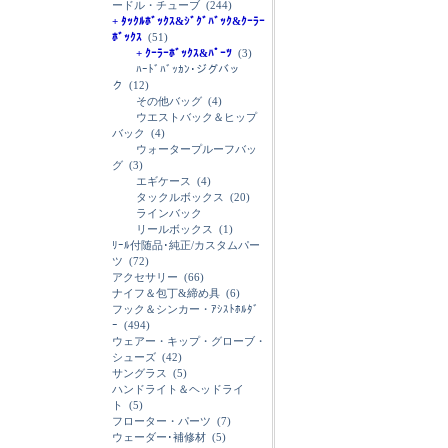
ードル・チューブ
(244)
+ ﾀｯｸﾙﾎﾞｯｸｽ&ｼﾞｸﾞﾊﾞｯｸ&ｸｰﾗｰ
ﾎﾞｯｸｽ
(51)
+ ｸｰﾗｰﾎﾞｯｸｽ&ﾊﾟｰﾂ
(3)
ﾊｰﾄﾞﾊﾞｯｶﾝ･ジグバッ
ク
(12)
その他バッグ
(4)
ウエストバック＆ヒップ
バック
(4)
ウォータープルーフバッ
グ
(3)
エギケース
(4)
タックルボックス
(20)
ラインバック
リールボックス
(1)
ﾘｰﾙ付随品･純正/カスタムパー
ツ
(72)
アクセサリー
(66)
ナイフ＆包丁&締め具
(6)
フック＆シンカー・ｱｼｽﾄﾎﾙﾀﾞ
ｰ
(494)
ウェアー・キップ・グローブ・
シューズ
(42)
サングラス
(5)
ハンドライト＆ヘッドライ
ト
(5)
フローター・パーツ
(7)
ウェーダー･補修材
(5)