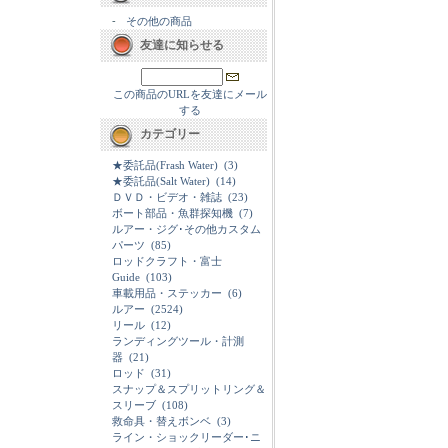
-
その他の商品
友達に知らせる
この商品のURLを友達にメール
する
カテゴリー
★委託品(Frash Water)
(3)
★委託品(Salt Water)
(14)
ＤＶＤ・ビデオ・雑誌
(23)
ボート部品・魚群探知機
(7)
ルアー・ジグ･その他カスタム
パーツ
(85)
ロッドクラフト・富士
Guide
(103)
車載用品・ステッカー
(6)
ルアー
(2524)
リール
(12)
ランディングツール・計測
器
(21)
ロッド
(31)
スナップ＆スプリットリング＆
スリーブ
(108)
救命具・替えボンベ
(3)
ライン・ショックリーダー･ニ