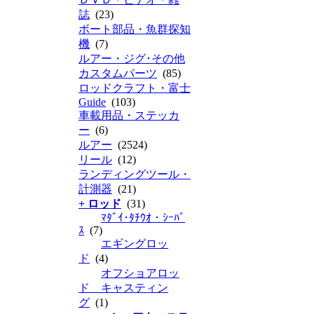
誌
(23)
ボート部品・魚群探知
機
(7)
ルアー・ジグ･その他
カスタムパーツ
(85)
ロッドクラフト・富士
Guide
(103)
車載用品・ステッカ
ー
(6)
ルアー
(2524)
リール
(12)
ランディングツール・
計測器
(21)
+ ロッド
(31)
ﾏﾀﾞｲ･ﾀﾁｳｵ・ｼｰﾊﾞ
ｽ
(7)
エギングロッ
ド
(4)
オフショアロッ
ド キャスティン
グ
(1)