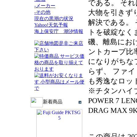
である。 そ
-メーカー
大物を引きず
-その他
現在の黒潮の状況
解決である。
Yahoo!天気予報
トを破綻なく
海上保安庁 潮汐情報
磯、離島にお
ントカーブ比
になりがちな
らず、 ファ
も秀逸なロッ
※チタンハイブ
POWER 7 LENG
新着商品
DRAG MAX 
この商品は 20