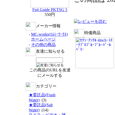
Fuji Guide PKTSG 5
550円
メーカー情報
特価商品
-
MC-works(ｴﾑｼｰﾜｰｸｽ)
ホームページ
-
その他の商品
友達に知らせる
この商品のURLを友達
にメールする
カテゴリー
★委託品(Frash
Water)
(3)
★委託品(Salt
Water)
(14)
ＤＶＤ・ビデオ・雑