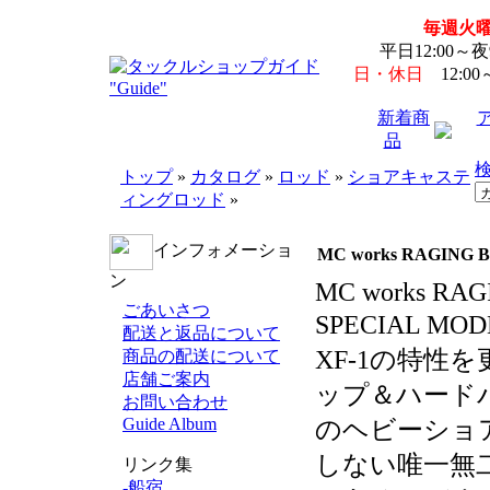
毎週火
平日12:00～
日・休日
12:00
新着商
品
検
トップ
»
カタログ
»
ロッド
»
ショアキャステ
ィングロッド
»
インフォメーショ
MC works RAGING 
ン
MC works RAG
ごあいさつ
SPECIAL 
配送と返品について
XF-1の特性
商品の配送について
店舗ご案内
ップ＆ハード
お問い合わせ
Guide Album
のヘビーショ
しない唯一無
リンク集
-船宿