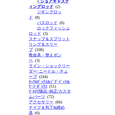
+ ショアキャステ
ィングロッド
(2)
ジギングロッ
ド
(8)
バスロッド
(6)
ロックフィッシュ
ロッド
(3)
スナップ＆スプリット
リング＆スリー
ブ
(108)
救命具・替えボン
ベ
(3)
ライン・ショックリー
ダー･ニードル・チュ
ーブ
(244)
ﾀｯｸﾙﾎﾞｯｸｽ&ｼﾞｸﾞﾊﾞｯｸ&
ｸｰﾗｰﾎﾞｯｸｽ
(51)
ﾘｰﾙ付随品･純正/カスタ
ムパーツ
(72)
アクセサリー
(66)
ナイフ＆包丁&締め
具
(6)