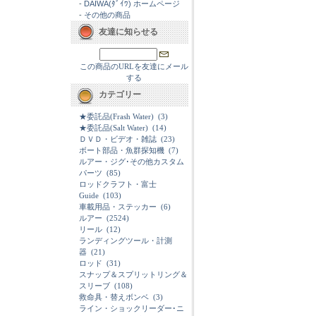
-
DAIWA(ﾀﾞｲﾜ) ホームページ
-
その他の商品
友達に知らせる
この商品のURLを友達にメール
する
カテゴリー
★委託品(Frash Water)
(3)
★委託品(Salt Water)
(14)
ＤＶＤ・ビデオ・雑誌
(23)
ボート部品・魚群探知機
(7)
ルアー・ジグ･その他カスタム
パーツ
(85)
ロッドクラフト・富士
Guide
(103)
車載用品・ステッカー
(6)
ルアー
(2524)
リール
(12)
ランディングツール・計測
器
(21)
ロッド
(31)
スナップ＆スプリットリング＆
スリーブ
(108)
救命具・替えボンベ
(3)
ライン・ショックリーダー･ニ