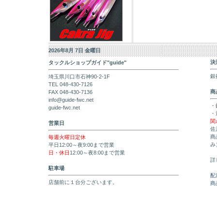
2026年8月 7日 金曜日
決
タックルショップガイド"guide"
銀
埼玉県川口市石神90-2-1F
TEL 048-430-7126
商
FAX 048-430-7136
info@guide-fwc.net
・
guide-fwc.net
・
関
営業日
佐
商
毎週火曜日定休
み
平日12:00～夜9:00まで営業
日・休日
12:00～夜8:00まで営業
詳
駐車場
配
店舗前に１台分ございます。
商