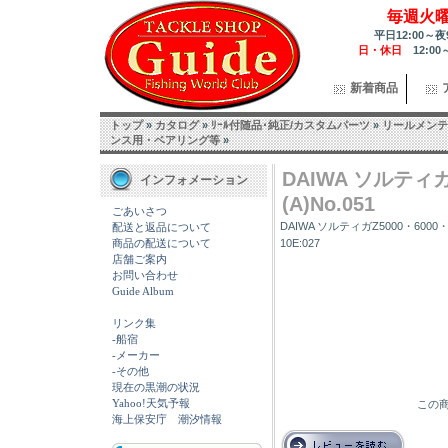
毎週火
平日12:00～夜
日・休日
12:00
新着商品
トップ
»
カタログ
»
ﾘｰﾙ付随品･純正/カスタムパーツ
»
リールメンテ
ンス用・ベアリング等
»
DAIWA ソルティ
インフォメーション
(A)No.051
ごあいさつ
DAIWA ソルティガZ5000・6000
配送と返品について
商品の配送について
10E:027
店舗ご案内
お問い合わせ
Guide Album
リンク集
-船宿
-メーカー
-その他
現在の黒潮の状況
Yahoo!天気予報
この商
海上保安庁 潮汐情報