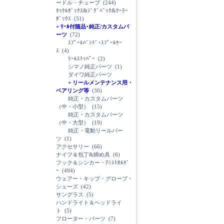
ードル・チューブ
(244)
ﾀｯｸﾙﾎﾞｯｸｽ&ｼﾞｸﾞﾊﾞｯｸ&ｸｰﾗｰ
ﾎﾞｯｸｽ
(51)
+ ﾘｰﾙ付随品･純正/カスタムパ
ーツ
(72)
ｽﾌﾟｰﾙﾊﾞﾝﾄﾞ･ｽﾌﾟｰﾙｹｰ
ｽ
(4)
ﾘｰﾙｽﾄｯﾊﾟｰ
(2)
シマノ純正パーツ
(1)
ダイワ純正パーツ
+ リールメンテナンス用・
ベアリング等
(30)
純正・カスタムパーツ
（中・小型）
(15)
純正・カスタムパーツ
（中・大型）
(19)
純正・電動リールパー
ツ
(1)
アクセサリー
(66)
ナイフ＆包丁&締め具
(6)
フック＆シンカー・ｱｼｽﾄﾎﾙﾀﾞ
ｰ
(494)
ウェアー・キップ・グローブ・
シューズ
(42)
サングラス
(5)
ハンドライト＆ヘッドライ
ト
(5)
フローター・パーツ
(7)