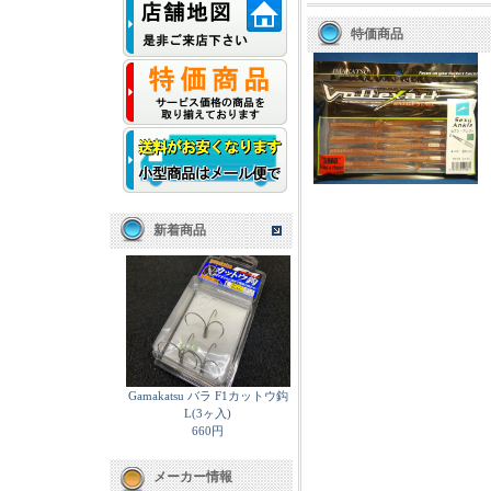
特価商品
新着商品
Gamakatsu バラ F1カットウ鈎
L(3ヶ入)
660円
メーカー情報