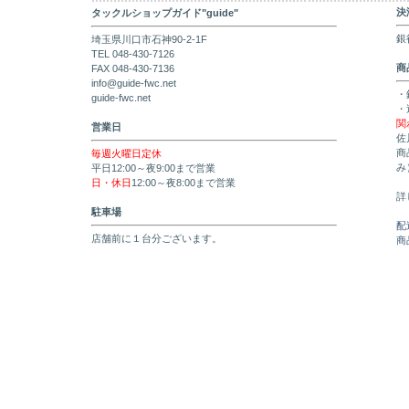
決
タックルショップガイド"guide"
銀
埼玉県川口市石神90-2-1F
TEL 048-430-7126
商
FAX 048-430-7136
info@guide-fwc.net
・
guide-fwc.net
・
関
営業日
佐
商
毎週火曜日定休
み
平日12:00～夜9:00まで営業
日・休日
12:00～夜8:00まで営業
詳
駐車場
配
店舗前に１台分ございます。
商