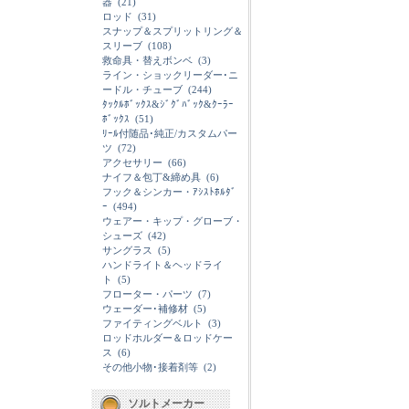
器
(21)
ロッド
(31)
スナップ＆スプリットリング＆
スリーブ
(108)
救命具・替えボンベ
(3)
ライン・ショックリーダー･ニ
ードル・チューブ
(244)
ﾀｯｸﾙﾎﾞｯｸｽ&ｼﾞｸﾞﾊﾞｯｸ&ｸｰﾗｰ
ﾎﾞｯｸｽ
(51)
ﾘｰﾙ付随品･純正/カスタムパー
ツ
(72)
アクセサリー
(66)
ナイフ＆包丁&締め具
(6)
フック＆シンカー・ｱｼｽﾄﾎﾙﾀﾞ
ｰ
(494)
ウェアー・キップ・グローブ・
シューズ
(42)
サングラス
(5)
ハンドライト＆ヘッドライ
ト
(5)
フローター・パーツ
(7)
ウェーダー･補修材
(5)
ファイティングベルト
(3)
ロッドホルダー＆ロッドケー
ス
(6)
その他小物･接着剤等
(2)
ソルトメーカー