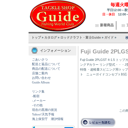
毎週火
平日12:00～夜
日・休日
12:00
新着商品
トップ
»
カタログ
»
ロッドクラフト・富士Guide
»
ガイド
»
Fuji Guide 2P
インフォメーション
ごあいさつ
Fuji Guide 2PLGST 4-1.
配送と返品について
ング Pカラー リング型式・・・
商品の配送について
特徴 ・超軽量スピニング用トップ
店舗ご案内
ト ニューガイドコンセプト対応
お問い合わせ
Guide Album
リンク集
-船宿
-メーカー
-その他
現在の黒潮の状況
この商
Yahoo!天気予報
海上保安庁 潮汐情報