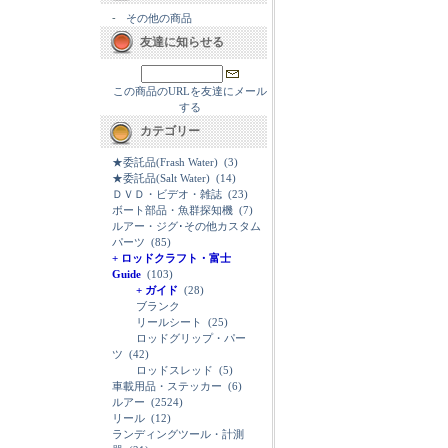
-
その他の商品
友達に知らせる
この商品のURLを友達にメール
する
カテゴリー
★委託品(Frash Water)
(3)
★委託品(Salt Water)
(14)
ＤＶＤ・ビデオ・雑誌
(23)
ボート部品・魚群探知機
(7)
ルアー・ジグ･その他カスタム
パーツ
(85)
+ ロッドクラフト・富士
Guide
(103)
+ ガイド
(28)
ブランク
リールシート
(25)
ロッドグリップ・パー
ツ
(42)
ロッドスレッド
(5)
車載用品・ステッカー
(6)
ルアー
(2524)
リール
(12)
ランディングツール・計測