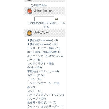
-
その他の商品
友達に知らせる
この商品のURLを友達にメール
する
カテゴリー
★委託品(Frash Water)
(3)
★委託品(Salt Water)
(14)
ＤＶＤ・ビデオ・雑誌
(23)
ボート部品・魚群探知機
(7)
ルアー・ジグ･その他カスタム
パーツ
(85)
ロッドクラフト・富士
Guide
(103)
車載用品・ステッカー
(6)
ルアー
(2524)
リール
(12)
ランディングツール・計測
器
(21)
ロッド
(31)
スナップ＆スプリットリング＆
スリーブ
(108)
救命具・替えボンベ
(3)
ライン・ショックリーダー･ニ