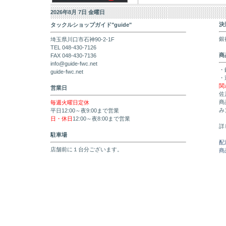
2026年8月 7日 金曜日
決
タックルショップガイド"guide"
銀
埼玉県川口市石神90-2-1F
TEL 048-430-7126
商
FAX 048-430-7136
info@guide-fwc.net
・
guide-fwc.net
・
関
営業日
佐
商
毎週火曜日定休
み
平日12:00～夜9:00まで営業
日・休日
12:00～夜8:00まで営業
詳
駐車場
配
店舗前に１台分ございます。
商