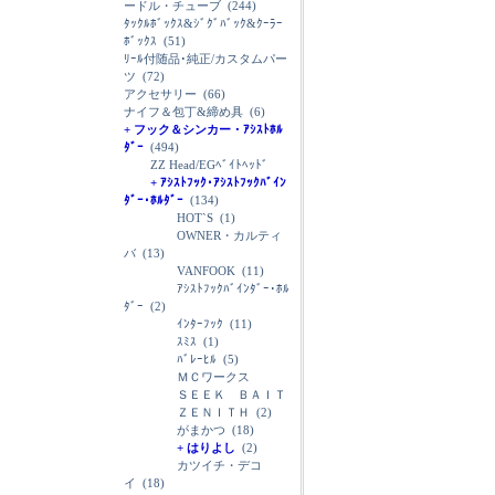
ードル・チューブ
(244)
ﾀｯｸﾙﾎﾞｯｸｽ&ｼﾞｸﾞﾊﾞｯｸ&ｸｰﾗｰ
ﾎﾞｯｸｽ
(51)
ﾘｰﾙ付随品･純正/カスタムパー
ツ
(72)
アクセサリー
(66)
ナイフ＆包丁&締め具
(6)
+ フック＆シンカー・ｱｼｽﾄﾎﾙ
ﾀﾞｰ
(494)
ZZ Head/EGﾍﾞｲﾄﾍｯﾄﾞ
+ ｱｼｽﾄﾌｯｸ･ｱｼｽﾄﾌｯｸﾊﾞｲﾝ
ﾀﾞｰ･ﾎﾙﾀﾞｰ
(134)
HOT`S
(1)
OWNER・カルティ
バ
(13)
VANFOOK
(11)
ｱｼｽﾄﾌｯｸﾊﾞｲﾝﾀﾞｰ･ﾎﾙ
ﾀﾞｰ
(2)
ｲﾝﾀｰﾌｯｸ
(11)
ｽﾐｽ
(1)
ﾊﾞﾚｰﾋﾙ
(5)
ＭＣワークス
ＳＥＥＫ ＢＡＩＴ
ＺＥＮＩＴＨ
(2)
がまかつ
(18)
+ はりよし
(2)
カツイチ・デコ
イ
(18)