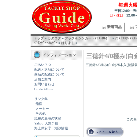
毎週火
平日12:00～夜
日・休日
12:00
新着商品
トップ
»
カタログ
»
フック＆シンカー・ｱｼｽﾄﾎﾙﾀﾞｰ
»
ｱｼｽﾄﾌｯｸ･ｱｼｽﾄ
ﾊﾞｲﾝﾀﾞｰ･ﾎﾙﾀﾞｰ
»
はりよし
»
三徳針4/0極み(白
インフォメーション
ごあいさつ
三徳針4/0極み(白金)25本入(徳陽
配送と返品について
商品の配送について
店舗ご案内
お問い合わせ
Guide Album
リンク集
-船宿
-メーカー
-その他
現在の黒潮の状況
この商
Yahoo!天気予報
海上保安庁 潮汐情報