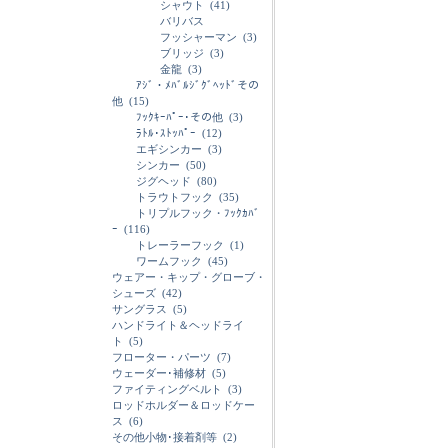
シャウト
(41)
バリバス
フッシャーマン
(3)
ブリッジ
(3)
金龍
(3)
ｱｼﾞ・ﾒﾊﾞﾙｼﾞｸﾞﾍｯﾄﾞその
他
(15)
ﾌｯｸｷｰﾊﾟｰ･その他
(3)
ﾗﾄﾙ･ｽﾄｯﾊﾟｰ
(12)
エギシンカー
(3)
シンカー
(50)
ジグヘッド
(80)
トラウトフック
(35)
トリプルフック・ﾌｯｸｶﾊﾞ
ｰ
(116)
トレーラーフック
(1)
ワームフック
(45)
ウェアー・キップ・グローブ・
シューズ
(42)
サングラス
(5)
ハンドライト＆ヘッドライ
ト
(5)
フローター・パーツ
(7)
ウェーダー･補修材
(5)
ファイティングベルト
(3)
ロッドホルダー＆ロッドケー
ス
(6)
その他小物･接着剤等
(2)