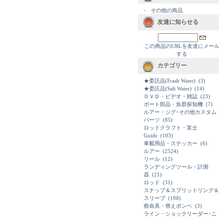
-
その他の商品
友達に知らせる
この商品のURLを友達にメー
する
カテゴリー
★委託品(Frash Water)
(3)
★委託品(Salt Water)
(14)
ＤＶＤ・ビデオ・雑誌
(23)
ボート部品・魚群探知機
(7)
ルアー・ジグ･その他カスタム
パーツ
(85)
ロッドクラフト・富士
Guide
(103)
車載用品・ステッカー
(6)
ルアー
(2524)
リール
(12)
ランディングツール・計測
器
(21)
ロッド
(31)
スナップ＆スプリットリング＆
スリーブ
(108)
救命具・替えボンベ
(3)
ライン・ショックリーダー･ニ