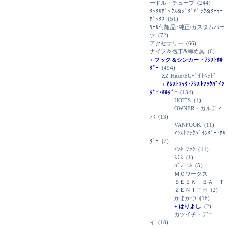
ードル・チューブ
(244)
ﾀｯｸﾙﾎﾞｯｸｽ&ｼﾞｸﾞﾊﾞｯｸ&ｸｰﾗｰ
ﾎﾞｯｸｽ
(51)
ﾘｰﾙ付随品･純正/カスタムパー
ツ
(72)
アクセサリー
(66)
ナイフ＆包丁&締め具
(6)
+ フック＆シンカー・ｱｼｽﾄﾎﾙ
ﾀﾞｰ
(494)
ZZ Head/EGﾍﾞｲﾄﾍｯﾄﾞ
+ ｱｼｽﾄﾌｯｸ･ｱｼｽﾄﾌｯｸﾊﾞｲﾝ
ﾀﾞｰ･ﾎﾙﾀﾞｰ
(134)
HOT`S
(1)
OWNER・カルティ
バ
(13)
VANFOOK
(11)
ｱｼｽﾄﾌｯｸﾊﾞｲﾝﾀﾞｰ･ﾎﾙ
ﾀﾞｰ
(2)
ｲﾝﾀｰﾌｯｸ
(11)
ｽﾐｽ
(1)
ﾊﾞﾚｰﾋﾙ
(5)
ＭＣワークス
ＳＥＥＫ ＢＡＩＴ
ＺＥＮＩＴＨ
(2)
がまかつ
(18)
+ はりよし
(2)
カツイチ・デコ
イ
(18)