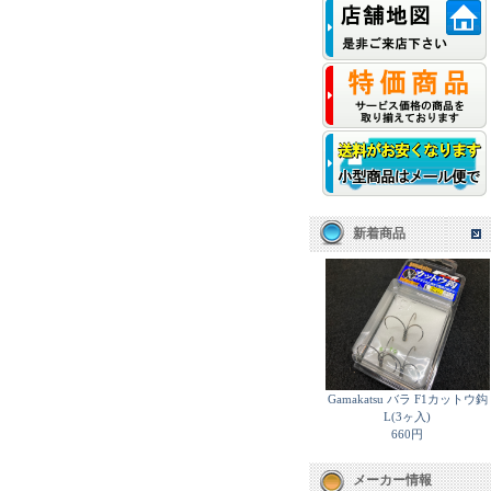
新着商品
Gamakatsu バラ F1カットウ鈎
L(3ヶ入)
660円
メーカー情報