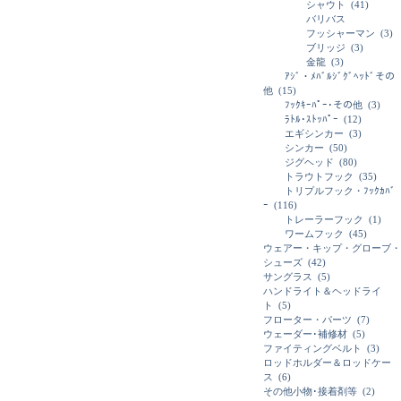
シャウト
(41)
バリバス
フッシャーマン
(3)
ブリッジ
(3)
金龍
(3)
ｱｼﾞ・ﾒﾊﾞﾙｼﾞｸﾞﾍｯﾄﾞその
他
(15)
ﾌｯｸｷｰﾊﾟｰ･その他
(3)
ﾗﾄﾙ･ｽﾄｯﾊﾟｰ
(12)
エギシンカー
(3)
シンカー
(50)
ジグヘッド
(80)
トラウトフック
(35)
トリプルフック・ﾌｯｸｶﾊﾞ
ｰ
(116)
トレーラーフック
(1)
ワームフック
(45)
ウェアー・キップ・グローブ・
シューズ
(42)
サングラス
(5)
ハンドライト＆ヘッドライ
ト
(5)
フローター・パーツ
(7)
ウェーダー･補修材
(5)
ファイティングベルト
(3)
ロッドホルダー＆ロッドケー
ス
(6)
その他小物･接着剤等
(2)