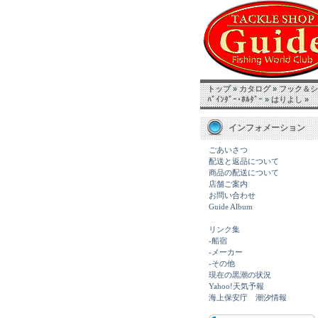
トップ
»
カタログ
»
フック＆シン
ﾊﾞｲﾝﾀﾞｰ･ﾎﾙﾀﾞｰ
»
はりよし
»
インフォメーション
ごあいさつ
配送と返品について
商品の配送について
店舗ご案内
お問い合わせ
Guide Album
リンク集
-船宿
-メーカー
-その他
現在の黒潮の状況
Yahoo!天気予報
海上保安庁 潮汐情報