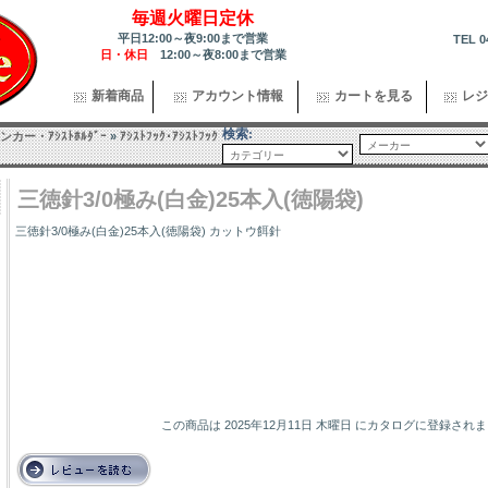
毎週火曜日定休
平日12:00～夜9:00まで営業
TEL 0
日・休日
12:00～夜8:00まで営業
新着商品
アカウント情報
カートを見る
レジ
検索:
カー・ｱｼｽﾄﾎﾙﾀﾞｰ
»
ｱｼｽﾄﾌｯｸ･ｱｼｽﾄﾌｯｸ
三徳針3/0極み(白金)25本入(徳陽袋)
三徳針3/0極み(白金)25本入(徳陽袋) カットウ餌針
この商品は 2025年12月11日 木曜日 にカタログに登録され