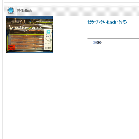
特価商品
ｾｸｼｰｱﾝｸﾙ 4inch･ｼﾅﾓﾝ
....