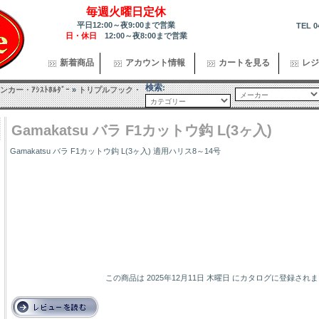
毎週火曜日定休
平日12:00～夜9:00まで営業
TEL 0
日・休日
12:00～夜8:00まで営業
新着商品
アカウント情報
カートを見る
レジ
検索:
カー・ｱｼｽﾄﾎﾙﾀﾞｰ
»
トリプルフック・
Gamakatsu バラ F1カットウ鈎 L(3ヶ入)
Gamakatsu バラ F1カットウ鈎 L(3ヶ入) 適用ハリス8～14号
この商品は 2025年12月11日 木曜日 にカタログに登録され