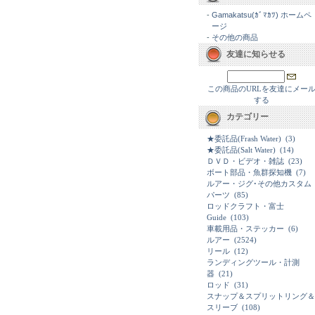
-
Gamakatsu(ｶﾞﾏｶﾂ) ホームペ
ージ
-
その他の商品
友達に知らせる
この商品のURLを友達にメー
する
カテゴリー
★委託品(Frash Water)
(3)
★委託品(Salt Water)
(14)
ＤＶＤ・ビデオ・雑誌
(23)
ボート部品・魚群探知機
(7)
ルアー・ジグ･その他カスタム
パーツ
(85)
ロッドクラフト・富士
Guide
(103)
車載用品・ステッカー
(6)
ルアー
(2524)
リール
(12)
ランディングツール・計測
器
(21)
ロッド
(31)
スナップ＆スプリットリング＆
スリーブ
(108)