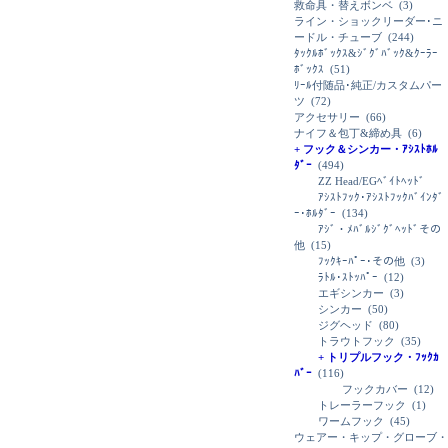
救命具・替えボンベ
(3)
ライン・ショックリーダー･ニ
ードル・チューブ
(244)
ﾀｯｸﾙﾎﾞｯｸｽ&ｼﾞｸﾞﾊﾞｯｸ&ｸｰﾗｰ
ﾎﾞｯｸｽ
(51)
ﾘｰﾙ付随品･純正/カスタムパー
ツ
(72)
アクセサリー
(66)
ナイフ＆包丁&締め具
(6)
+ フック＆シンカー・ｱｼｽﾄﾎﾙ
ﾀﾞｰ
(494)
ZZ Head/EGﾍﾞｲﾄﾍｯﾄﾞ
ｱｼｽﾄﾌｯｸ･ｱｼｽﾄﾌｯｸﾊﾞｲﾝﾀﾞ
ｰ･ﾎﾙﾀﾞｰ
(134)
ｱｼﾞ・ﾒﾊﾞﾙｼﾞｸﾞﾍｯﾄﾞその
他
(15)
ﾌｯｸｷｰﾊﾟｰ･その他
(3)
ﾗﾄﾙ･ｽﾄｯﾊﾟｰ
(12)
エギシンカー
(3)
シンカー
(50)
ジグヘッド
(80)
トラウトフック
(35)
+ トリプルフック・ﾌｯｸｶ
ﾊﾞｰ
(116)
フックカバー
(12)
トレーラーフック
(1)
ワームフック
(45)
ウェアー・キップ・グローブ・