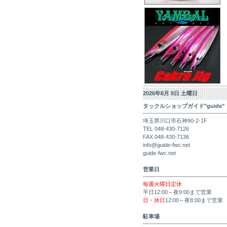
2026年8月 8日 土曜日
タックルショップガイド"guide"
埼玉県川口市石神90-2-1F
TEL 048-430-7126
FAX 048-430-7136
info@guide-fwc.net
guide-fwc.net
営業日
毎週火曜日定休
平日12:00～夜9:00まで営業
日・休日
12:00～夜8:00まで営業
駐車場