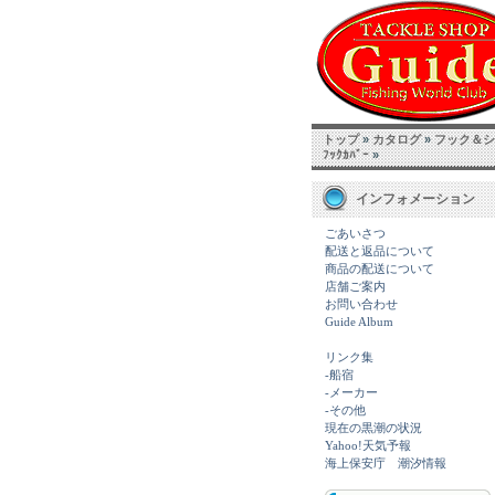
トップ
»
カタログ
»
フック＆シン
ﾌｯｸｶﾊﾞｰ
»
インフォメーション
ごあいさつ
配送と返品について
商品の配送について
店舗ご案内
お問い合わせ
Guide Album
リンク集
-船宿
-メーカー
-その他
現在の黒潮の状況
Yahoo!天気予報
海上保安庁 潮汐情報