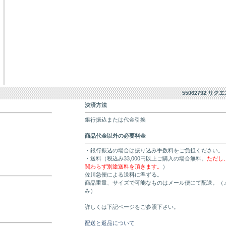
55062792 リク
決済方法
銀行振込または代金引換
商品代金以外の必要料金
・銀行振込の場合は振り込み手数料をご負担ください。
・送料（税込み33,000円以上ご購入の場合無料。
ただし
関わらず別途送料を頂きます。
）
佐川急便による送料に準ずる。
商品重量、サイズで可能なものはメール便にて配送。（
み）
詳しくは下記ページをご参照下さい。
配送と返品について