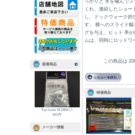
っかりと 水を噛んで
くれ、連続したショー
し、ドックウォーク的
す。 横へのスライド
グを与え、ヒット 率
ムは、同時にロッドワ
この商品は 2
新着商品
特価商品
Fuji Guide PLDBSG 5
605円
メーカー情報