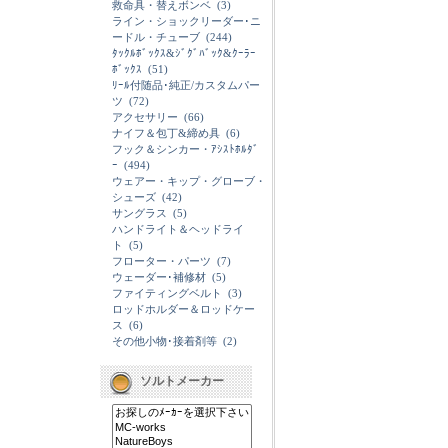
救命具・替えボンベ
(3)
ライン・ショックリーダー･ニ
ードル・チューブ
(244)
ﾀｯｸﾙﾎﾞｯｸｽ&ｼﾞｸﾞﾊﾞｯｸ&ｸｰﾗｰ
ﾎﾞｯｸｽ
(51)
ﾘｰﾙ付随品･純正/カスタムパー
ツ
(72)
アクセサリー
(66)
ナイフ＆包丁&締め具
(6)
フック＆シンカー・ｱｼｽﾄﾎﾙﾀﾞ
ｰ
(494)
ウェアー・キップ・グローブ・
シューズ
(42)
サングラス
(5)
ハンドライト＆ヘッドライ
ト
(5)
フローター・パーツ
(7)
ウェーダー･補修材
(5)
ファイティングベルト
(3)
ロッドホルダー＆ロッドケー
ス
(6)
その他小物･接着剤等
(2)
ソルトメーカー