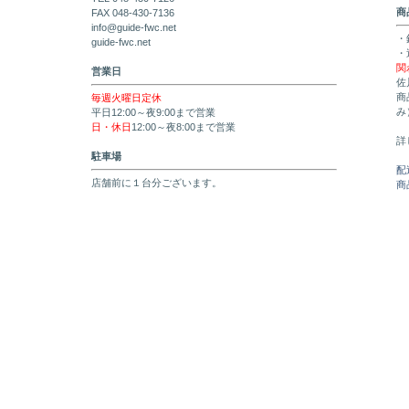
商
FAX 048-430-7136
info@guide-fwc.net
・
guide-fwc.net
・
関
営業日
佐
商
毎週火曜日定休
み
平日12:00～夜9:00まで営業
日・休日
12:00～夜8:00まで営業
詳
駐車場
配
店舗前に１台分ございます。
商