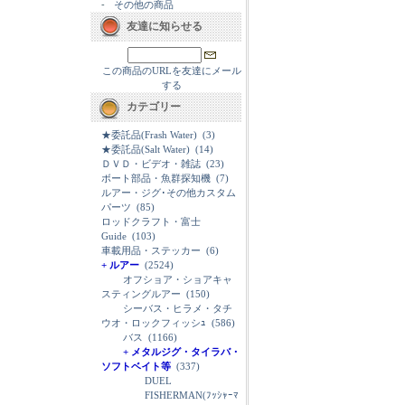
-
その他の商品
友達に知らせる
この商品のURLを友達にメール
する
カテゴリー
★委託品(Frash Water)
(3)
★委託品(Salt Water)
(14)
ＤＶＤ・ビデオ・雑誌
(23)
ボート部品・魚群探知機
(7)
ルアー・ジグ･その他カスタム
パーツ
(85)
ロッドクラフト・富士
Guide
(103)
車載用品・ステッカー
(6)
+ ルアー
(2524)
オフショア・ショアキャ
スティングルアー
(150)
シーバス・ヒラメ・タチ
ウオ・ロックフィッシｭ
(586)
バス
(1166)
+ メタルジグ・タイラバ・
ソフトベイト等
(337)
DUEL
FISHERMAN(ﾌｯｼｬｰﾏ