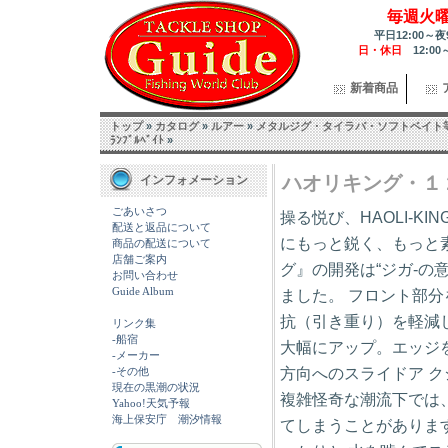
毎週火
平日12:00～夜
日・休日
12:00
新着商品
トップ
»
カタログ
»
ルアー
»
メタルジグ・タイラバ・ソフトベイト
ﾗﾝﾌﾞﾙﾍﾞｲﾄ
»
ハオリキング・１
インフォメーション
ごあいさつ
操る悦び、HAOLI-KIN
配送と返品について
にもっと鋭く、もっと素
商品の配送について
店舗ご案内
グ』の開発は“ジガ-の
お問い合わせ
Guide Album
ました。 フロント部
抗（引き重り）を軽減
リンク集
-船宿
大幅にアップ。エッジ
-メーカー
方向へのスライドア 
-その他
現在の黒潮の状況
複雑怪奇な潮流下では
Yahoo!天気予報
海上保安庁 潮汐情報
てしまうことがありま