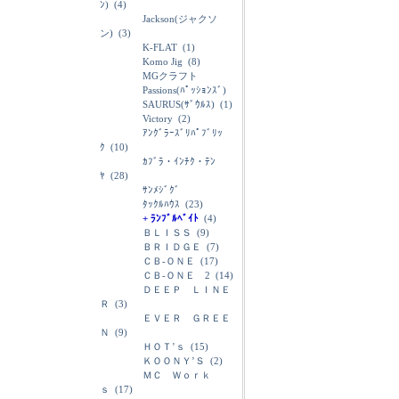
ﾝ)
(4)
Jackson(ジャクソ
ン)
(3)
K-FLAT
(1)
Komo Jig
(8)
MGクラフト
Passions(ﾊﾟｯｼｮﾝｽﾞ)
SAURUS(ｻﾞｳﾙｽ)
(1)
Victory
(2)
ｱﾝｸﾞﾗｰｽﾞﾘﾊﾟﾌﾞﾘｯ
ｸ
(10)
ｶﾌﾞﾗ・ｲﾝﾁｸ・ﾃﾝ
ﾔ
(28)
ｻﾝﾒｼﾞｸﾞ
ﾀｯｸﾙﾊｳｽ
(23)
+ ﾗﾝﾌﾞﾙﾍﾞｲﾄ
(4)
ＢＬＩＳＳ
(9)
ＢＲＩＤＧＥ
(7)
ＣＢ-ＯＮＥ
(17)
ＣＢ-ＯＮＥ 2
(14)
ＤＥＥＰ ＬＩＮＥ
Ｒ
(3)
ＥＶＥＲ ＧＲＥＥ
Ｎ
(9)
ＨＯＴ’ｓ
(15)
ＫＯＯＮＹ’Ｓ
(2)
ＭＣ Ｗｏｒｋ
ｓ
(17)