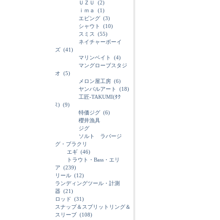
ＵＺＵ
(2)
ｉｍａ
(1)
エビング
(3)
シャウト
(10)
スミス
(55)
ネイチャーボーイ
ズ
(41)
マリンベイト
(4)
マングローブスタジ
オ
(5)
メロン屋工房
(6)
ヤンバルアート
(18)
工匠-TAKUMI(ﾀｸ
ﾐ)
(9)
特価ジグ
(6)
櫻井漁具
ジグ
ソルト ラバージ
グ・ブラクリ
エギ
(46)
トラウト・Bass・エリ
ア
(239)
リール
(12)
ランディングツール・計測
器
(21)
ロッド
(31)
スナップ＆スプリットリング＆
スリーブ
(108)