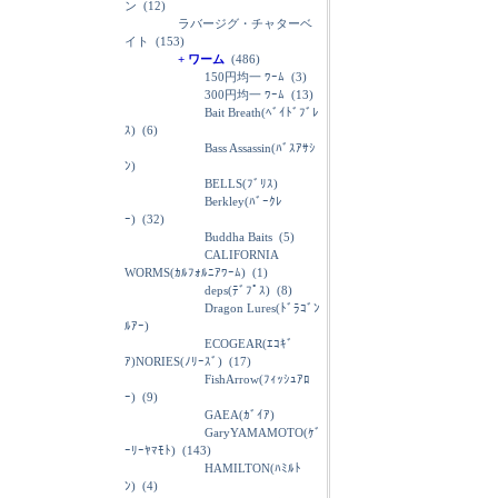
ン
(12)
ラバージグ・チャターベ
イト
(153)
+ ワーム
(486)
150円均一 ﾜｰﾑ
(3)
300円均一 ﾜｰﾑ
(13)
Bait Breath(ﾍﾞｲﾄﾞﾌﾞﾚ
ｽ)
(6)
Bass Assassin(ﾊﾞｽｱｻｼ
ﾝ)
BELLS(ﾌﾞﾘｽ)
Berkley(ﾊﾞｰｸﾚ
ｰ)
(32)
Buddha Baits
(5)
CALIFORNIA
WORMS(ｶﾙﾌｫﾙﾆｱﾜｰﾑ)
(1)
deps(ﾃﾞﾌﾟｽ)
(8)
Dragon Lures(ﾄﾞﾗｺﾞﾝ
ﾙｱｰ)
ECOGEAR(ｴｺｷﾞ
ｱ)NORIES(ﾉﾘｰｽﾞ)
(17)
FishArrow(ﾌｨｯｼｭｱﾛ
ｰ)
(9)
GAEA(ｶﾞｲｱ)
GaryYAMAMOTO(ｹﾞ
ｰﾘｰﾔﾏﾓﾄ)
(143)
HAMILTON(ﾊﾐﾙﾄ
ﾝ)
(4)