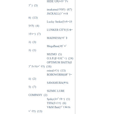
HIDE UP(ﾊｲﾄﾞｱｯ
ﾌﾟ)
(3)
imakatsu(ｲﾏｶﾂ)
(67)
JACKALL(ｼﾞｬｯｶ
ﾙ)
(13)
Lucky Strike(ﾗｯｷｰｽﾄ
ﾗｲｸ)
(4)
LUNKER CITY(ﾗﾝｶｰ
ｼﾃｨｰ)
(7)
MADNESS(ﾏﾄﾞﾈ
ｽ)
(3)
MegaBass(ﾒｶﾞﾊﾞ
ｽ)
(1)
MIZMO
(5)
O.S.P.(ｵｰｴｽﾋﾟｰ)
(24)
OPTIMUM BAITS(ｵ
ﾌﾟﾃｨﾏﾑﾍﾞｲﾂ)
(16)
reins(ﾚｲﾝ)
(13)
ROBOWORM(ﾛﾎﾞﾜｰ
ﾑ)
(2)
SAWAMURA(ｻﾜﾑ
ﾗ)
(7)
SIZMIC LURE
COMPANY
(2)
Spiky(ｽﾊﾟｲｷｰ)
(1)
TIFA(ﾃｨﾌｧ)
(6)
V&M Bait(ﾌﾞｲ＆ｴﾑ
ﾍﾞｲﾂ)
(13)