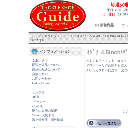
毎週火
平日12:00～夜
日・休日
12:00
新着商品
トップ
»
カタログ
»
ルアー
»
バス
»
ワーム
»
WALKER WALKER(ｳｫ
ｳｫｰｶｰ)
»
ﾈｼﾞﾘｰ4.5inch/ﾊ
インフォメーション
ごあいさつ
ＮＥＪＬＹ・４．５ｉｎｃｈ・
配送と返品について
ドワッキーリグの動きを拡大
商品の配送について
きいためスローに沈下！ 縦
店舗ご案内
お問い合わせ
Guide Album
リンク集
-船宿
-メーカー
-その他
現在の黒潮の状況
この
Yahoo!天気予報
海上保安庁 潮汐情報