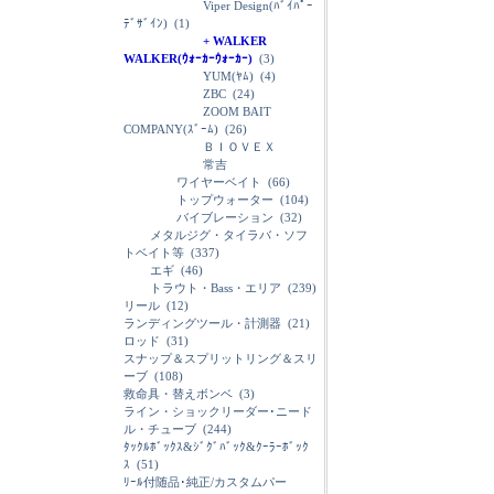
Viper Design(ﾊﾞｲﾊﾟｰ
ﾃﾞｻﾞｲﾝ)
(1)
+ WALKER
WALKER(ｳｫｰｶｰｳｫｰｶｰ)
(3)
YUM(ﾔﾑ)
(4)
ZBC
(24)
ZOOM BAIT
COMPANY(ｽﾞｰﾑ)
(26)
ＢＩＯＶＥＸ
常吉
ワイヤーベイト
(66)
トップウォーター
(104)
バイブレーション
(32)
メタルジグ・タイラバ・ソフ
トベイト等
(337)
エギ
(46)
トラウト・Bass・エリア
(239)
リール
(12)
ランディングツール・計測器
(21)
ロッド
(31)
スナップ＆スプリットリング＆スリ
ーブ
(108)
救命具・替えボンベ
(3)
ライン・ショックリーダー･ニード
ル・チューブ
(244)
ﾀｯｸﾙﾎﾞｯｸｽ&ｼﾞｸﾞﾊﾞｯｸ&ｸｰﾗｰﾎﾞｯｸ
ｽ
(51)
ﾘｰﾙ付随品･純正/カスタムパー