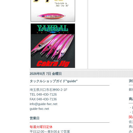
2026年8月 7日 金曜日
決
タックルショップガイド"guide"
銀
埼玉県川口市石神90-2-1F
TEL 048-430-7126
商
FAX 048-430-7136
info@guide-fwc.net
・
guide-fwc.net
・
関
営業日
佐
商
毎週火曜日定休
み
平日12:00～夜9:00まで営業