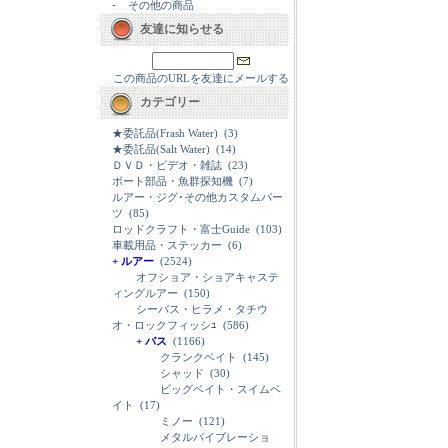
-
その他の商品
友達に知らせる
この商品のURLを友達にメールする
カテゴリー
★委託品(Frash Water)
(3)
★委託品(Salt Water)
(14)
ＤＶＤ・ビデオ・雑誌
(23)
ボート部品・魚群探知機
(7)
ルアー・ジグ･その他カスタムパー
ツ
(85)
ロッドクラフト・富士Guide
(103)
車載用品・ステッカー
(6)
+ ルアー
(2524)
オフショア・ショアキャステ
ィングルアー
(150)
シーバス・ヒラメ・タチウ
オ・ロックフィッシｭ
(586)
+ バス
(1166)
クランクベイト
(145)
シャッド
(30)
ビッグベイト・スイムベ
イト
(17)
ミノー
(121)
メタルバイブレーショ