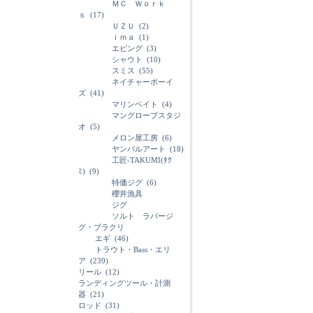
ＭＣ Ｗｏｒｋ
ｓ
(17)
ＵＺＵ
(2)
ｉｍａ
(1)
エビング
(3)
シャウト
(10)
スミス
(55)
ネイチャーボーイ
ズ
(41)
マリンベイト
(4)
マングローブスタジ
オ
(5)
メロン屋工房
(6)
ヤンバルアート
(18)
工匠-TAKUMI(ﾀｸ
ﾐ)
(9)
特価ジグ
(6)
櫻井漁具
ジグ
ソルト ラバージ
グ・ブラクリ
エギ
(46)
トラウト・Bass・エリ
ア
(239)
リール
(12)
ランディングツール・計測
器
(21)
ロッド
(31)