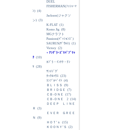
DUEL
FISHERMAN(ﾌｯｼｬｰﾏ
ﾝ)
(4)
Jackson(ジャクソ
ン)
(3)
K-FLAT
(1)
Komo Jig
(8)
MGクラフト
Passions(ﾊﾟｯｼｮﾝｽﾞ)
SAURUS(ｻﾞｳﾙｽ)
(1)
Victory
(2)
+ ｱﾝｸﾞﾗｰｽﾞﾘﾊﾟﾌﾞﾘｯ
ｸ
(10)
ｶﾌﾞﾗ・ｲﾝﾁｸ・ﾃﾝ
ﾔ
(28)
ｻﾝﾒｼﾞｸﾞ
ﾀｯｸﾙﾊｳｽ
(23)
ﾗﾝﾌﾞﾙﾍﾞｲﾄ
(4)
ＢＬＩＳＳ
(9)
ＢＲＩＤＧＥ
(7)
ＣＢ-ＯＮＥ
(17)
ＣＢ-ＯＮＥ 2
(14)
ＤＥＥＰ ＬＩＮＥ
Ｒ
(3)
ＥＶＥＲ ＧＲＥＥ
Ｎ
(9)
ＨＯＴ’ｓ
(15)
ＫＯＯＮＹ’Ｓ
(2)