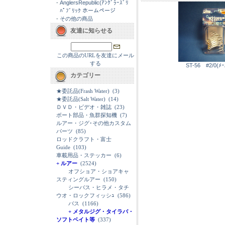
-
AnglersRepublic(ｱﾝｸﾞﾗｰｽﾞﾘ
ﾊﾟﾌﾞﾘｯｸ ホームページ
-
その他の商品
友達に知らせる
この商品のURLを友達にメール
する
ST-56 #2/0(
カテゴリー
★委託品(Frash Water)
(3)
★委託品(Salt Water)
(14)
ＤＶＤ・ビデオ・雑誌
(23)
ボート部品・魚群探知機
(7)
ルアー・ジグ･その他カスタム
パーツ
(85)
ロッドクラフト・富士
Guide
(103)
車載用品・ステッカー
(6)
+ ルアー
(2524)
オフショア・ショアキャ
スティングルアー
(150)
シーバス・ヒラメ・タチ
ウオ・ロックフィッシｭ
(586)
バス
(1166)
+ メタルジグ・タイラバ・
ソフトベイト等
(337)