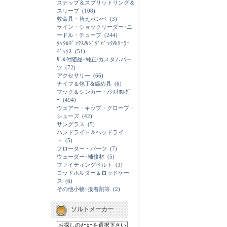
スナップ＆スプリットリング＆
スリーブ
(108)
救命具・替えボンベ
(3)
ライン・ショックリーダー･ニ
ードル・チューブ
(244)
ﾀｯｸﾙﾎﾞｯｸｽ&ｼﾞｸﾞﾊﾞｯｸ&ｸｰﾗｰ
ﾎﾞｯｸｽ
(51)
ﾘｰﾙ付随品･純正/カスタムパー
ツ
(72)
アクセサリー
(66)
ナイフ＆包丁&締め具
(6)
フック＆シンカー・ｱｼｽﾄﾎﾙﾀﾞ
ｰ
(494)
ウェアー・キップ・グローブ・
シューズ
(42)
サングラス
(5)
ハンドライト＆ヘッドライ
ト
(5)
フローター・パーツ
(7)
ウェーダー･補修材
(5)
ファイティングベルト
(3)
ロッドホルダー＆ロッドケー
ス
(6)
その他小物･接着剤等
(2)
ソルトメーカー