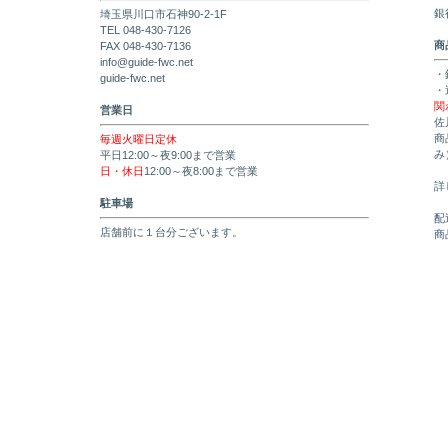
銀
埼玉県川口市石神90-2-1F
TEL 048-430-7126
商
FAX 048-430-7136
info@guide-fwc.net
・
guide-fwc.net
・
関
営業日
佐
商
毎週火曜日定休
み
平日12:00～夜9:00まで営業
日・休日
12:00～夜8:00まで営業
詳
駐車場
配
店舗前に１台分ございます。
商