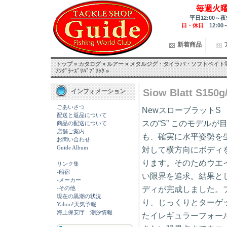
毎週火
平日12:00～夜
日・休日
12:00
新着商品
トップ
»
カタログ
»
ルアー
»
メタルジグ・タイラバ・ソフトベイト
ｱﾝｸﾞﾗｰｽﾞﾘﾊﾟﾌﾞﾘｯｸ
»
Siow Blatt S150g
インフォメーション
ごあいさつ
Newスローブラット
配送と返品について
スの“S” このモデル
商品の配送について
店舗ご案内
も、確実に水平姿勢を
お問い合わせ
Guide Album
対して横方向にボディ
ります。そのためウエ
リンク集
-船宿
い限界を追求。結果と
-メーカー
ディが完成しました。
-その他
現在の黒潮の状況
り、じっくりとターゲ
Yahoo!天気予報
海上保安庁 潮汐情報
たイレギュラーフォー