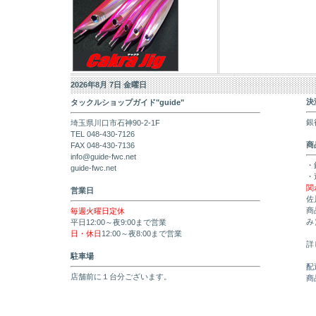
2026年8月 7日 金曜日
決
タックルショップガイド"guide"
銀
埼玉県川口市石神90-2-1F
TEL 048-430-7126
商
FAX 048-430-7136
info@guide-fwc.net
・
guide-fwc.net
・
関
営業日
佐
商
毎週火曜日定休
み
平日12:00～夜9:00まで営業
日・休日
12:00～夜8:00まで営業
詳
駐車場
配
店舗前に１台分ございます。
商