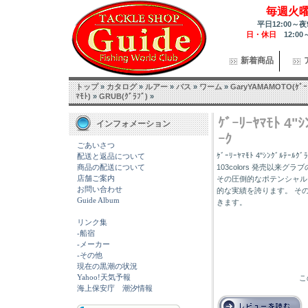
毎週火
平日12:00～夜
日・休日
12:00
新着商品
トップ
»
カタログ
»
ルアー
»
バス
»
ワーム
»
GaryYAMAMOTO(ｹﾞｰ
ﾏﾓﾄ)
»
GRUB(ｸﾞﾗﾌﾞ)
»
ｹﾞｰﾘｰﾔﾏﾓﾄ 4"
インフォメーション
ｰｸ
ごあいさつ
ｹﾞｰﾘｰﾔﾏﾓﾄ 4"ｼﾝｸﾞﾙﾃｰ
配送と返品について
商品の配送について
103colors 発売以
店舗ご案内
その圧倒的なポテンシャル
お問い合わせ
的な実績を誇ります。 そ
Guide Album
きます。
リンク集
-船宿
-メーカー
-その他
現在の黒潮の状況
Yahoo!天気予報
こ
海上保安庁 潮汐情報