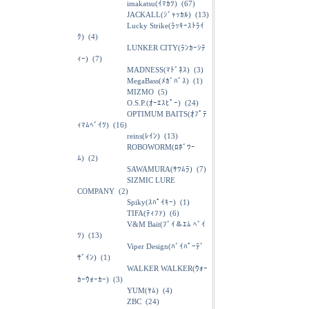
imakatsu(ｲﾏｶﾂ)
(67)
JACKALL(ｼﾞｬｯｶﾙ)
(13)
Lucky Strike(ﾗｯｷｰｽﾄﾗｲ
ｸ)
(4)
LUNKER CITY(ﾗﾝｶｰｼﾃ
ｨｰ)
(7)
MADNESS(ﾏﾄﾞﾈｽ)
(3)
MegaBass(ﾒｶﾞﾊﾞｽ)
(1)
MIZMO
(5)
O.S.P.(ｵｰｴｽﾋﾟｰ)
(24)
OPTIMUM BAITS(ｵﾌﾟﾃ
ｨﾏﾑﾍﾞｲﾂ)
(16)
reins(ﾚｲﾝ)
(13)
ROBOWORM(ﾛﾎﾞﾜｰ
ﾑ)
(2)
SAWAMURA(ｻﾜﾑﾗ)
(7)
SIZMIC LURE
COMPANY
(2)
Spiky(ｽﾊﾟｲｷｰ)
(1)
TIFA(ﾃｨﾌｧ)
(6)
V&M Bait(ﾌﾞｲ＆ｴﾑ ﾍﾞｲ
ﾂ)
(13)
Viper Design(ﾊﾞｲﾊﾟｰﾃﾞ
ｻﾞｲﾝ)
(1)
WALKER WALKER(ｳｫｰ
ｶｰｳｫｰｶｰ)
(3)
YUM(ﾔﾑ)
(4)
ZBC
(24)