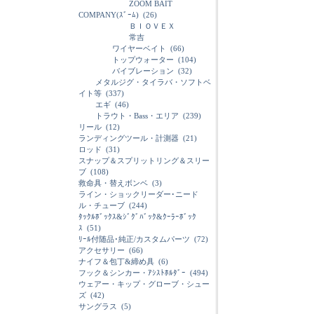
ZOOM BAIT
COMPANY(ｽﾞｰﾑ)
(26)
ＢＩＯＶＥＸ
常吉
ワイヤーベイト
(66)
トップウォーター
(104)
バイブレーション
(32)
メタルジグ・タイラバ・ソフトベ
イト等
(337)
エギ
(46)
トラウト・Bass・エリア
(239)
リール
(12)
ランディングツール・計測器
(21)
ロッド
(31)
スナップ＆スプリットリング＆スリー
ブ
(108)
救命具・替えボンベ
(3)
ライン・ショックリーダー･ニード
ル・チューブ
(244)
ﾀｯｸﾙﾎﾞｯｸｽ&ｼﾞｸﾞﾊﾞｯｸ&ｸｰﾗｰﾎﾞｯｸ
ｽ
(51)
ﾘｰﾙ付随品･純正/カスタムパーツ
(72)
アクセサリー
(66)
ナイフ＆包丁&締め具
(6)
フック＆シンカー・ｱｼｽﾄﾎﾙﾀﾞｰ
(494)
ウェアー・キップ・グローブ・シュー
ズ
(42)
サングラス
(5)