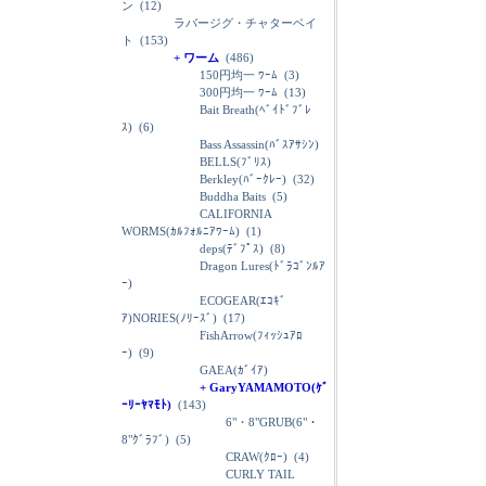
ン
(12)
ラバージグ・チャターベイ
ト
(153)
+ ワーム
(486)
150円均一 ﾜｰﾑ
(3)
300円均一 ﾜｰﾑ
(13)
Bait Breath(ﾍﾞｲﾄﾞﾌﾞﾚ
ｽ)
(6)
Bass Assassin(ﾊﾞｽｱｻｼﾝ)
BELLS(ﾌﾞﾘｽ)
Berkley(ﾊﾞｰｸﾚｰ)
(32)
Buddha Baits
(5)
CALIFORNIA
WORMS(ｶﾙﾌｫﾙﾆｱﾜｰﾑ)
(1)
deps(ﾃﾞﾌﾟｽ)
(8)
Dragon Lures(ﾄﾞﾗｺﾞﾝﾙｱ
ｰ)
ECOGEAR(ｴｺｷﾞ
ｱ)NORIES(ﾉﾘｰｽﾞ)
(17)
FishArrow(ﾌｨｯｼｭｱﾛ
ｰ)
(9)
GAEA(ｶﾞｲｱ)
+ GaryYAMAMOTO(ｹﾞ
ｰﾘｰﾔﾏﾓﾄ)
(143)
6"・8"GRUB(6"・
8"ｸﾞﾗﾌﾞ)
(5)
CRAW(ｸﾛｰ)
(4)
CURLY TAIL