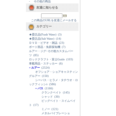
-
その他の商品
友達に知らせる
この商品のURLを友達にメールする
カテゴリー
★委託品(Frash Water)
(3)
★委託品(Salt Water)
(14)
ＤＶＤ・ビデオ・雑誌
(23)
ボート部品・魚群探知機
(7)
ルアー・ジグ･その他カスタムパー
ツ
(85)
ロッドクラフト・富士Guide
(103)
車載用品・ステッカー
(6)
+ ルアー
(2524)
オフショア・ショアキャスティン
グルアー
(150)
シーバス・ヒラメ・タチウオ・ロ
ックフィッシｭ
(586)
+ バス
(1166)
クランクベイト
(145)
シャッド
(30)
ビッグベイト・スイムベイ
ト
(17)
ミノー
(121)
メタルバイブレーショ