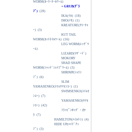
WORM(ｶｰﾘｰﾃｰﾙﾜｰﾑ)
+ GRUB(ｸﾞﾗ
ﾌﾞ)
(28)
IKA(ｲｶ)
(18)
IMO(ｲﾓ)
(1)
KREATURE(ｸﾘｰﾁｬ
ｰ)
(3)
KUT TAIL
WORM(ｶｯﾄﾃｲﾙﾜｰﾑ)
(16)
LEG WORM(ﾚｯｸﾞﾜ
ｰﾑ)
LIZARD(ﾘｻﾞｰﾄﾞ)
MOKORY
SHAD SHAPE
WORM(ｼｬｯﾄﾞｼｪｲﾌﾟﾜｰﾑ)
(3)
SHRIMP(ｼｭﾘﾝ
ﾌﾟ)
(6)
SLIM
YAMASENKO(ｽﾘﾑﾔﾏｾﾝｺｰ)
(1)
SWIMSENKO(ｽｲﾑｾ
ﾝｺｰ)
(7)
YAMASENKO(ﾔﾏｾ
ﾝｺｰ)
(42)
ﾌﾗｯﾋﾟﾝﾎｯｸﾞ・ｵｹ
ﾗ
(7)
HAMILTON(ﾊﾐﾙﾄﾝ)
(4)
HIDE UP(ﾊｲﾄﾞｱｯ
ﾌﾟ)
(3)