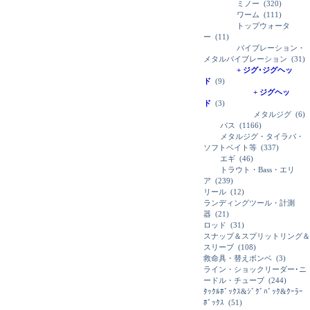
ミノー
(320)
ワーム
(111)
トップウォータ
ー
(11)
バイブレーション・
メタルバイブレーション
(31)
+ ジグ･ジグヘッ
ド
(9)
+ ジグヘッ
ド
(3)
メタルジグ
(6)
バス
(1166)
メタルジグ・タイラバ・
ソフトベイト等
(337)
エギ
(46)
トラウト・Bass・エリ
ア
(239)
リール
(12)
ランディングツール・計測
器
(21)
ロッド
(31)
スナップ＆スプリットリング＆
スリーブ
(108)
救命具・替えボンベ
(3)
ライン・ショックリーダー･ニ
ードル・チューブ
(244)
ﾀｯｸﾙﾎﾞｯｸｽ&ｼﾞｸﾞﾊﾞｯｸ&ｸｰﾗｰ
ﾎﾞｯｸｽ
(51)