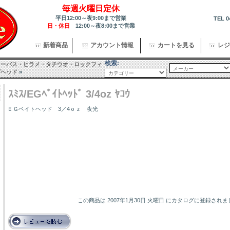
毎週火曜日定休
平日12:00～夜9:00まで営業
TEL 0
日・休日
12:00～夜8:00まで営業
新着商品
アカウント情報
カートを見る
レジ
検索:
シーバス・ヒラメ・タチウオ・ロックフィ
グヘッド
»
ｽﾐｽ/EGﾍﾞｲﾄﾍｯﾄﾞ 3/4oz ﾔｺｳ
ＥＧベイトヘッド 3／4ｏｚ 夜光
この商品は 2007年1月30日 火曜日 にカタログに登録され