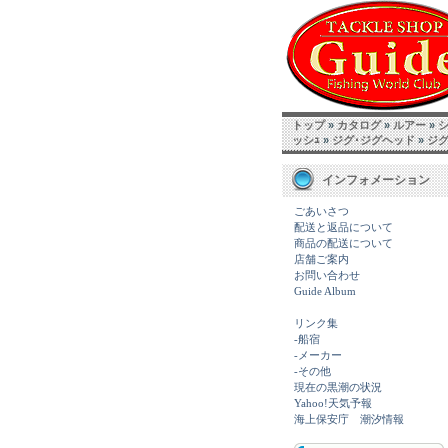
トップ
»
カタログ
»
ルアー
»
ッシｭ
»
ジグ･ジグヘッド
»
ジ
インフォメーション
ごあいさつ
配送と返品について
商品の配送について
店舗ご案内
お問い合わせ
Guide Album
リンク集
-船宿
-メーカー
-その他
現在の黒潮の状況
Yahoo!天気予報
海上保安庁 潮汐情報