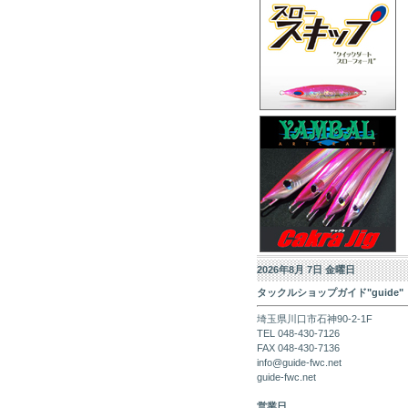
2026年8月 7日 金曜日
タックルショップガイド"guide"
埼玉県川口市石神90-2-1F
TEL 048-430-7126
FAX 048-430-7136
info@guide-fwc.net
guide-fwc.net
営業日