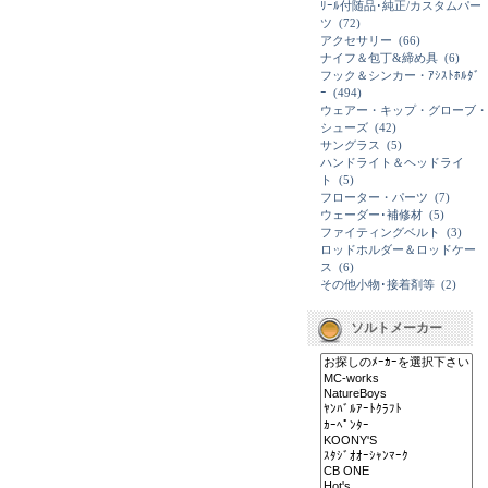
ﾘｰﾙ付随品･純正/カスタムパー
ツ
(72)
アクセサリー
(66)
ナイフ＆包丁&締め具
(6)
フック＆シンカー・ｱｼｽﾄﾎﾙﾀﾞ
ｰ
(494)
ウェアー・キップ・グローブ・
シューズ
(42)
サングラス
(5)
ハンドライト＆ヘッドライ
ト
(5)
フローター・パーツ
(7)
ウェーダー･補修材
(5)
ファイティングベルト
(3)
ロッドホルダー＆ロッドケー
ス
(6)
その他小物･接着剤等
(2)
ソルトメーカー