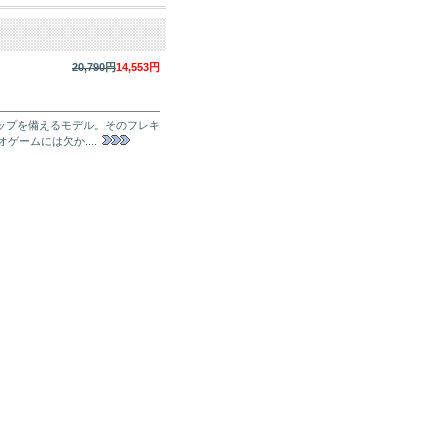
20,790円
14,553円
ティップを備えるモデル。そのフレキ
ームには欠か....