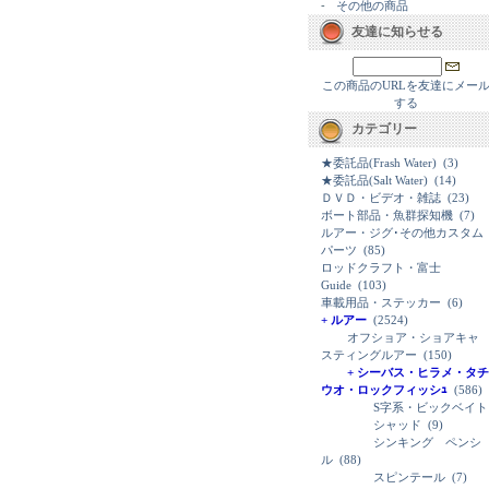
-
その他の商品
友達に知らせる
この商品のURLを友達にメー
する
カテゴリー
★委託品(Frash Water)
(3)
★委託品(Salt Water)
(14)
ＤＶＤ・ビデオ・雑誌
(23)
ボート部品・魚群探知機
(7)
ルアー・ジグ･その他カスタム
パーツ
(85)
ロッドクラフト・富士
Guide
(103)
車載用品・ステッカー
(6)
+ ルアー
(2524)
オフショア・ショアキャ
スティングルアー
(150)
+ シーバス・ヒラメ・タチ
ウオ・ロックフィッシｭ
(586)
S字系・ビックベイト
シャッド
(9)
シンキング ペンシ
ル
(88)
スピンテール
(7)