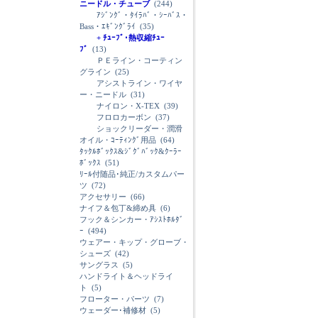
ニードル・チューブ
(244)
ｱｼﾞﾝｸﾞ・ﾀｲﾗﾊﾞ・ｼｰﾊﾞｽ・
Bass・ｴｷﾞﾝｸﾞﾗｲ
(35)
+ ﾁｭｰﾌﾞ･熱収縮ﾁｭｰ
ﾌﾞ
(13)
ＰＥライン・コーティン
グライン
(25)
アシストライン・ワイヤ
ー・ニードル
(31)
ナイロン・X-TEX
(39)
フロロカーボン
(37)
ショックリーダー・潤滑
オイル・ｺｰﾃｨﾝｸﾞ用品
(64)
ﾀｯｸﾙﾎﾞｯｸｽ&ｼﾞｸﾞﾊﾞｯｸ&ｸｰﾗｰ
ﾎﾞｯｸｽ
(51)
ﾘｰﾙ付随品･純正/カスタムパー
ツ
(72)
アクセサリー
(66)
ナイフ＆包丁&締め具
(6)
フック＆シンカー・ｱｼｽﾄﾎﾙﾀﾞ
ｰ
(494)
ウェアー・キップ・グローブ・
シューズ
(42)
サングラス
(5)
ハンドライト＆ヘッドライ
ト
(5)
フローター・パーツ
(7)
ウェーダー･補修材
(5)