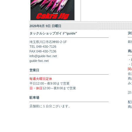
2026年8月 9日 日曜日
決
タックルショップガイド"guide"
銀
埼玉県川口市石神90-2-1F
TEL 048-430-7126
商
FAX 048-430-7136
info@guide-fwc.net
・
guide-fwc.net
・
関
営業日
佐
商
毎週火曜日定休
み
平日12:00～夜9:00まで営業
日・休日
12:00～夜8:00まで営業
詳
駐車場
配
店舗前に１台分ございます。
商