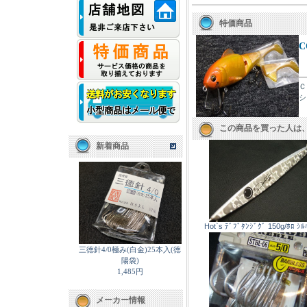
特価商品
C
Ｃ
シ
この商品を買った人は
新着商品
Hot`s ﾃﾞﾌﾞﾀﾝｼﾞｸﾞ 150g/ﾎﾛ ｼﾙ
三徳針4/0極み(白金)25本入(徳
陽袋)
1,485円
メーカー情報