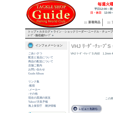
毎週火
平日12:00～夜
日・休日
12:00
新着商品
トップ
»
カタログ
»
ライン・ショックリーダー･ニードル・チューブ
ｭｰﾌﾞ･熱収縮ﾁｭｰﾌﾞ
»
VHJ ﾘｰﾀﾞｰﾁｭｰﾌﾞS 
インフォメーション
ごあいさつ
VHJ ﾘｰﾀﾞｰﾁｭｰﾌﾞS 内径 1.2mm
配送と返品について
商品の配送について
店舗ご案内
お問い合わせ
Guide Album
リンク集
-船宿
-メーカー
-その他
現在の黒潮の状況
この商
Yahoo!天気予報
海上保安庁 潮汐情報