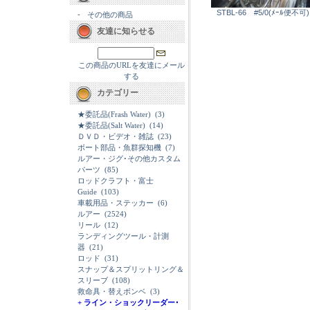
STBL-66 #5/0(ﾒｰﾙ便不可)
-
その他の商品
友達に知らせる
この商品のURLを友達にメール
する
カテゴリー
★委託品(Frash Water)
(3)
★委託品(Salt Water)
(14)
ＤＶＤ・ビデオ・雑誌
(23)
ボート部品・魚群探知機
(7)
ルアー・ジグ･その他カスタム
パーツ
(85)
ロッドクラフト・富士
Guide
(103)
車載用品・ステッカー
(6)
ルアー
(2524)
リール
(12)
ランディングツール・計測
器
(21)
ロッド
(31)
スナップ＆スプリットリング＆
スリーブ
(108)
救命具・替えボンベ
(3)
+ ライン・ショックリーダー･