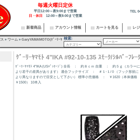
毎週火曜日定休
平日12:00～夜9:00まで営業
TEL 0
日・休日
12:00～夜8:00まで営業
新着商品
アカウント情報
カートを見る
レジ
検索:
バス
»
ワーム
»
GaryYAMAMOTO(ｹﾞｰﾘｰﾔ
ｹﾞｰﾘｰﾔﾏﾓﾄ 4"IKA #92-10-135 ｽﾓｰｸ/ｼﾙﾊﾞｰﾌﾚｰ
ｹﾞｰﾘｰﾔﾏﾓﾄ 4"IKA (USﾊﾟｯｹｰｼﾞ) 全長 ： 約８ｃｍ 自重 ： 約５ｇ（カラーに
より若干の差異があります） 適合フックサイズ ： ＃１-１/０（フック形状に
より異なりますので目安として下さい） 標準小売価格 ： ￥1620（本体価格
￥1500） 10本入