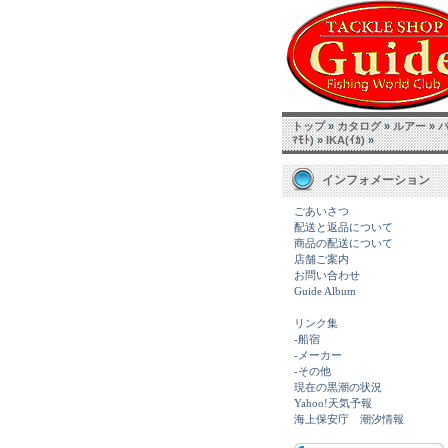
トップ
»
カタログ
»
ルアー
»
ﾏﾓﾄ)
»
IKA(ｲｶ)
»
インフォメーション
ごあいさつ
配送と返品について
商品の配送について
店舗ご案内
お問い合わせ
Guide Album
リンク集
-船宿
-メーカー
-その他
現在の黒潮の状況
Yahoo!天気予報
海上保安庁 潮汐情報