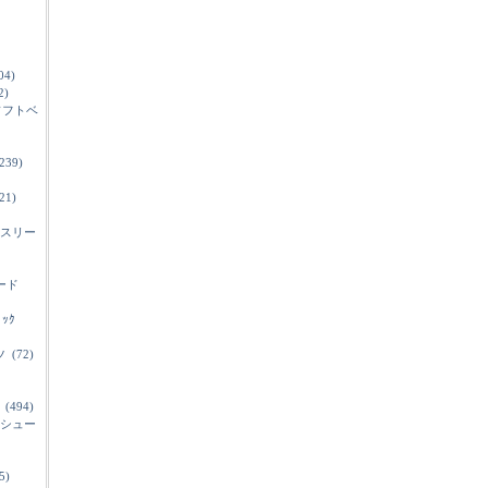
04)
2)
ソフトベ
239)
21)
スリー
ード
ﾞｯｸ
ツ
(72)
(494)
シュー
5)