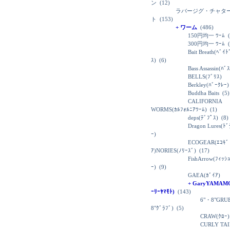
ン
(12)
ラバージグ・チャタ
ト
(153)
+ ワーム
(486)
150円均一 ﾜｰﾑ
(
300円均一 ﾜｰﾑ
(
Bait Breath(ﾍﾞｲ
ｽ)
(6)
Bass Assassin(ﾊﾞ
BELLS(ﾌﾞﾘｽ)
Berkley(ﾊﾞｰｸﾚｰ)
Buddha Baits
(5)
CALIFORNIA
WORMS(ｶﾙﾌｫﾙﾆｱﾜｰﾑ)
(1)
deps(ﾃﾞﾌﾟｽ)
(8)
Dragon Lures(ﾄ
ｰ)
ECOGEAR(ｴｺｷﾞ
ｱ)NORIES(ﾉﾘｰｽﾞ)
(17)
FishArrow(ﾌｨｯｼ
ｰ)
(9)
GAEA(ｶﾞｲｱ)
+ GaryYAMAM
ｰﾘｰﾔﾏﾓﾄ)
(143)
6"・8"GRU
8"ｸﾞﾗﾌﾞ)
(5)
CRAW(ｸﾛｰ)
CURLY TAI