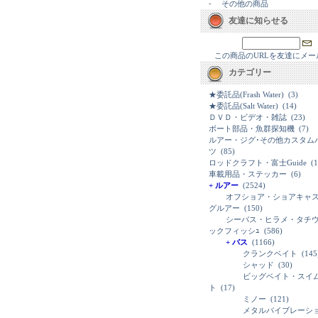
-
その他の商品
友達に知らせる
この商品のURLを友達にメー
カテゴリー
★委託品(Frash Water)
(3)
★委託品(Salt Water)
(14)
ＤＶＤ・ビデオ・雑誌
(23)
ボート部品・魚群探知機
(7)
ルアー・ジグ･その他カスタム
ツ
(85)
ロッドクラフト・富士Guide
(1
車載用品・ステッカー
(6)
+ ルアー
(2524)
オフショア・ショアキャ
グルアー
(150)
シーバス・ヒラメ・タチ
ックフィッシｭ
(586)
+ バス
(1166)
クランクベイト
(145
シャッド
(30)
ビッグベイト・スイ
ト
(17)
ミノー
(121)
メタルバイブレーシ