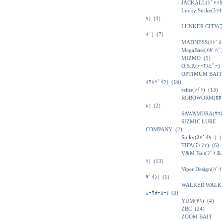
JACKALL(ｼﾞｬｯｶ
Lucky Strike(ﾗｯ
ｸ)
(4)
LUNKER CITY(
ｨｰ)
(7)
MADNESS(ﾏﾄﾞﾈ
MegaBass(ﾒｶﾞﾊﾞ
MIZMO
(5)
O.S.P.(ｵｰｴｽﾋﾟｰ)
OPTIMUM BAIT
ｨﾏﾑﾍﾞｲﾂ)
(16)
reins(ﾚｲﾝ)
(13)
ROBOWORM(ﾛﾎ
ﾑ)
(2)
SAWAMURA(ｻﾜﾑ
SIZMIC LURE
COMPANY
(2)
Spiky(ｽﾊﾟｲｷｰ)
(
TIFA(ﾃｨﾌｧ)
(6)
V&M Bait(ﾌﾞｲ＆
ﾂ)
(13)
Viper Design(ﾊﾞ
ｻﾞｲﾝ)
(1)
WALKER WALK
ｶｰｳｫｰｶｰ)
(3)
YUM(ﾔﾑ)
(4)
ZBC
(24)
ZOOM BAIT