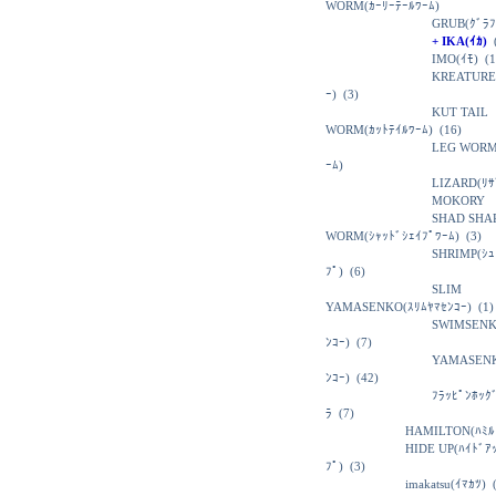
WORM(ｶｰﾘｰﾃｰﾙﾜｰﾑ)
GRUB(ｸﾞﾗﾌ
+ IKA(ｲｶ)
(
IMO(ｲﾓ)
(1
KREATURE
ｰ)
(3)
KUT TAIL
WORM(ｶｯﾄﾃｲﾙﾜｰﾑ)
(16)
LEG WORM
ｰﾑ)
LIZARD(ﾘｻ
MOKORY
SHAD SHA
WORM(ｼｬｯﾄﾞｼｪｲﾌﾟﾜｰﾑ)
(3)
SHRIMP(ｼｭ
ﾌﾟ)
(6)
SLIM
YAMASENKO(ｽﾘﾑﾔﾏｾﾝｺｰ)
(1)
SWIMSENK
ﾝｺｰ)
(7)
YAMASENK
ﾝｺｰ)
(42)
ﾌﾗｯﾋﾟﾝﾎｯｸ
ﾗ
(7)
HAMILTON(ﾊﾐﾙ
HIDE UP(ﾊｲﾄﾞｱ
ﾌﾟ)
(3)
imakatsu(ｲﾏｶﾂ)
(