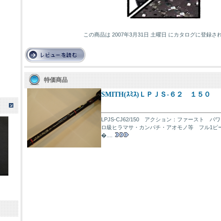
この商品は 2007年3月31日 土曜日 にカタログに登録さ
特価商品
SMITH(ｽﾐｽ)ＬＰＪＳ-６２ １５０
LPJS-CJ62/150 アクション：ファースト 
ロ級ヒラマサ・カンパチ・アオモノ等 フル1ピ
�....