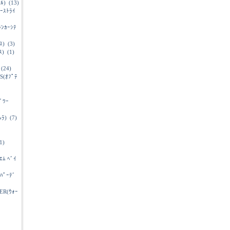
ﾙ)
(13)
ｷｰｽﾄﾗｲ
ﾗﾝｶｰｼﾃ
ｽ)
(3)
ｽ)
(1)
(24)
S(ｵﾌﾟﾃ
ﾞﾜｰ
ﾗ)
(7)
1)
ｴﾑ ﾍﾞｲ
ｲﾊﾟｰﾃﾞ
ER(ｳｫｰ