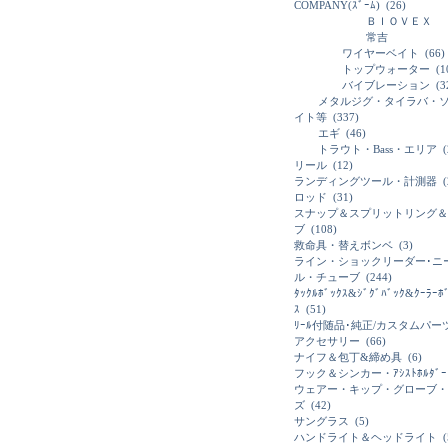
COMPANY(ｽﾞｰﾑ)
(26)
ＢＩＯＶＥＸ
常吉
ワイヤーベイト
(66)
トップウォーター
(1
バイブレーション
(3
メタルジグ・タイラバ・
イト等
(337)
エギ
(46)
トラウト・Bass・エリア
(
リール
(12)
ランディングツール・計測器
(
ロッド
(31)
スナップ＆スプリットリング＆
ブ
(108)
救命具・替えボンベ
(3)
ライン・ショックリーダー･ニ
ル・チューブ
(244)
ﾀｯｸﾙﾎﾞｯｸｽ&ｼﾞｸﾞﾊﾞｯｸ&ｸｰﾗｰﾎ
ｽ
(51)
ﾘｰﾙ付随品･純正/カスタムパー
アクセサリー
(66)
ナイフ＆包丁&締め具
(6)
フック＆シンカー・ｱｼｽﾄﾎﾙﾀﾞｰ
ウェアー・キップ・グローブ・
ズ
(42)
サングラス
(5)
ハンドライト＆ヘッドライト
(