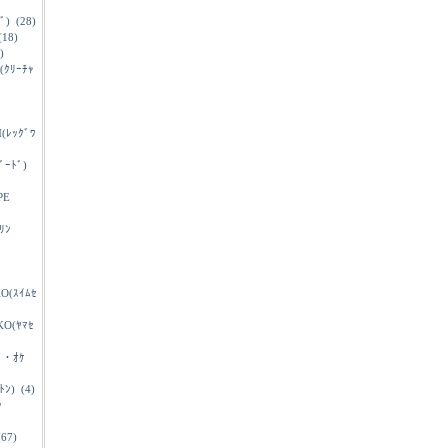
ﾞ)
(28)
18)
)
(ｸﾘｰﾁｬ
(ﾚｯｸﾞﾜ
ﾞｰﾄﾞ)
PE
ﾘﾝ
O(ｽｲﾑｾ
O(ﾔﾏｾ
ﾞ・ｵｹ
ﾄﾝ)
(4)
ｯ
67)