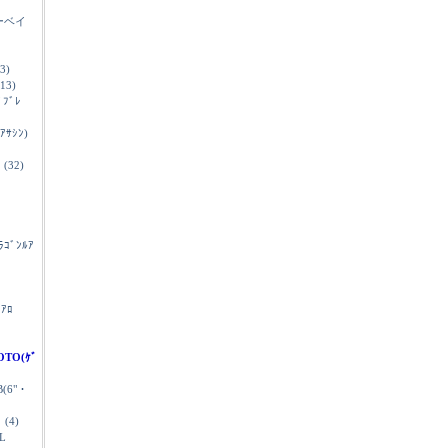
ーベイ
3)
13)
ﾄﾞﾌﾞﾚ
ｽｱｻｼﾝ)
(32)
ﾞﾗｺﾞﾝﾙｱ
ｭｱﾛ
OTO(ｹﾞ
B(6"・
(4)
L