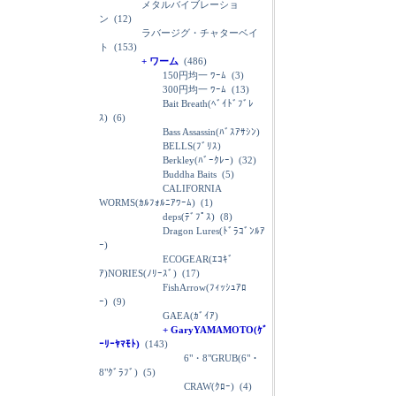
メタルバイブレーショ
ン
(12)
ラバージグ・チャターベイ
ト
(153)
+ ワーム
(486)
150円均一 ﾜｰﾑ
(3)
300円均一 ﾜｰﾑ
(13)
Bait Breath(ﾍﾞｲﾄﾞﾌﾞﾚ
ｽ)
(6)
Bass Assassin(ﾊﾞｽｱｻｼﾝ)
BELLS(ﾌﾞﾘｽ)
Berkley(ﾊﾞｰｸﾚｰ)
(32)
Buddha Baits
(5)
CALIFORNIA
WORMS(ｶﾙﾌｫﾙﾆｱﾜｰﾑ)
(1)
deps(ﾃﾞﾌﾟｽ)
(8)
Dragon Lures(ﾄﾞﾗｺﾞﾝﾙｱ
ｰ)
ECOGEAR(ｴｺｷﾞ
ｱ)NORIES(ﾉﾘｰｽﾞ)
(17)
FishArrow(ﾌｨｯｼｭｱﾛ
ｰ)
(9)
GAEA(ｶﾞｲｱ)
+ GaryYAMAMOTO(ｹﾞ
ｰﾘｰﾔﾏﾓﾄ)
(143)
6"・8"GRUB(6"・
8"ｸﾞﾗﾌﾞ)
(5)
CRAW(ｸﾛｰ)
(4)