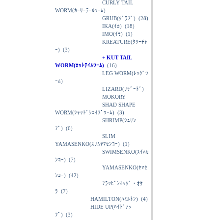
CURLY TAIL
WORM(ｶｰﾘｰﾃｰﾙﾜｰﾑ)
GRUB(ｸﾞﾗﾌﾞ)
(28)
IKA(ｲｶ)
(18)
IMO(ｲﾓ)
(1)
KREATURE(ｸﾘｰﾁｬ
ｰ)
(3)
+ KUT TAIL
WORM(ｶｯﾄﾃｲﾙﾜｰﾑ)
(16)
LEG WORM(ﾚｯｸﾞﾜ
ｰﾑ)
LIZARD(ﾘｻﾞｰﾄﾞ)
MOKORY
SHAD SHAPE
WORM(ｼｬｯﾄﾞｼｪｲﾌﾟﾜｰﾑ)
(3)
SHRIMP(ｼｭﾘﾝ
ﾌﾟ)
(6)
SLIM
YAMASENKO(ｽﾘﾑﾔﾏｾﾝｺｰ)
(1)
SWIMSENKO(ｽｲﾑｾ
ﾝｺｰ)
(7)
YAMASENKO(ﾔﾏｾ
ﾝｺｰ)
(42)
ﾌﾗｯﾋﾟﾝﾎｯｸﾞ・ｵｹ
ﾗ
(7)
HAMILTON(ﾊﾐﾙﾄﾝ)
(4)
HIDE UP(ﾊｲﾄﾞｱｯ
ﾌﾟ)
(3)