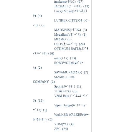
imakatsu(ｲﾏｶﾂ)
(67)
JACKALL(ｼﾞｬｯｶﾙ)
(13)
Lucky Strike(ﾗｯｷｰｽﾄﾗｲ
ｸ)
(4)
LUNKER CITY(ﾗﾝｶｰｼﾃ
ｨｰ)
(7)
MADNESS(ﾏﾄﾞﾈｽ)
(3)
MegaBass(ﾒｶﾞﾊﾞｽ)
(1)
MIZMO
(5)
O.S.P.(ｵｰｴｽﾋﾟｰ)
(24)
OPTIMUM BAITS(ｵﾌﾟﾃ
ｨﾏﾑﾍﾞｲﾂ)
(16)
reins(ﾚｲﾝ)
(13)
ROBOWORM(ﾛﾎﾞﾜｰ
ﾑ)
(2)
SAWAMURA(ｻﾜﾑﾗ)
(7)
SIZMIC LURE
COMPANY
(2)
Spiky(ｽﾊﾟｲｷｰ)
(1)
TIFA(ﾃｨﾌｧ)
(6)
V&M Bait(ﾌﾞｲ＆ｴﾑ ﾍﾞｲ
ﾂ)
(13)
Viper Design(ﾊﾞｲﾊﾟｰﾃﾞ
ｻﾞｲﾝ)
(1)
WALKER WALKER(ｳｫｰ
ｶｰｳｫｰｶｰ)
(3)
YUM(ﾔﾑ)
(4)
ZBC
(24)