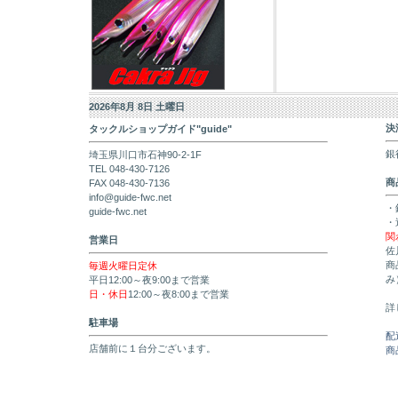
2026年8月 8日 土曜日
決
タックルショップガイド"guide"
銀
埼玉県川口市石神90-2-1F
TEL 048-430-7126
商
FAX 048-430-7136
info@guide-fwc.net
・
guide-fwc.net
・
関
営業日
佐
商
毎週火曜日定休
み
平日12:00～夜9:00まで営業
日・休日
12:00～夜8:00まで営業
詳
駐車場
配
店舗前に１台分ございます。
商