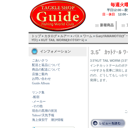
毎週火
平日12:00～夜
日・休日
12:00
新着商品
トップ
»
カタログ
»
ルアー
»
バス
»
ワーム
»
GaryYAMAMOTO(ｹﾞｰ
ﾏﾓﾄ)
»
KUT TAIL WORM(ｶｯﾄﾃｲﾙﾜｰﾑ)
»
3.5゛ｶｯﾄﾃｰﾙ ﾜｰ
インフォメーション
ごあいさつ
3.5"KUT TAIL WORM (
配送と返品について
インチカットテールのポテ
商品の配送について
べやすさを見事に演出しま
店舗ご案内
のの、どうしてもしっかり
お問い合わせ
発揮します。
Guide Album
リンク集
-船宿
-メーカー
-その他
現在の黒潮の状況
こ
Yahoo!天気予報
海上保安庁 潮汐情報