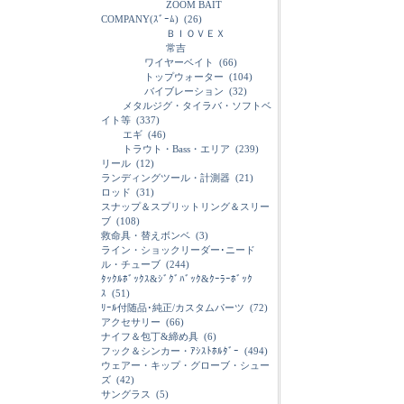
ZOOM BAIT
COMPANY(ｽﾞｰﾑ)
(26)
ＢＩＯＶＥＸ
常吉
ワイヤーベイト
(66)
トップウォーター
(104)
バイブレーション
(32)
メタルジグ・タイラバ・ソフトベ
イト等
(337)
エギ
(46)
トラウト・Bass・エリア
(239)
リール
(12)
ランディングツール・計測器
(21)
ロッド
(31)
スナップ＆スプリットリング＆スリー
ブ
(108)
救命具・替えボンベ
(3)
ライン・ショックリーダー･ニード
ル・チューブ
(244)
ﾀｯｸﾙﾎﾞｯｸｽ&ｼﾞｸﾞﾊﾞｯｸ&ｸｰﾗｰﾎﾞｯｸ
ｽ
(51)
ﾘｰﾙ付随品･純正/カスタムパーツ
(72)
アクセサリー
(66)
ナイフ＆包丁&締め具
(6)
フック＆シンカー・ｱｼｽﾄﾎﾙﾀﾞｰ
(494)
ウェアー・キップ・グローブ・シュー
ズ
(42)
サングラス
(5)