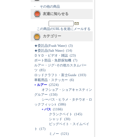
-
その他の商品
友達に知らせる
この商品のURLを友達にメールする
カテゴリー
★委託品(Frash Water)
(3)
★委託品(Salt Water)
(14)
ＤＶＤ・ビデオ・雑誌
(23)
ボート部品・魚群探知機
(7)
ルアー・ジグ･その他カスタムパー
ツ
(85)
ロッドクラフト・富士Guide
(103)
車載用品・ステッカー
(6)
+ ルアー
(2524)
オフショア・ショアキャスティン
グルアー
(150)
シーバス・ヒラメ・タチウオ・ロ
ックフィッシｭ
(586)
+ バス
(1166)
クランクベイト
(145)
シャッド
(30)
ビッグベイト・スイムベイ
ト
(17)
ミノー
(121)