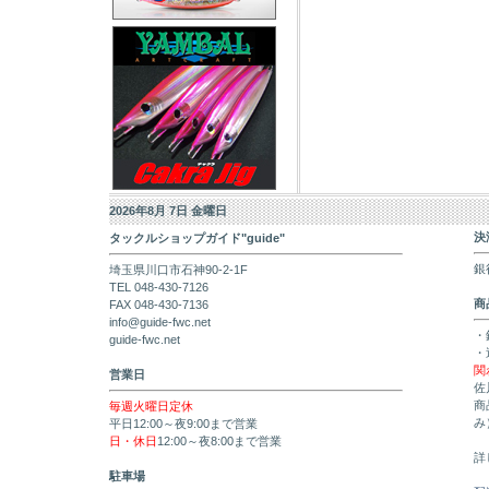
2026年8月 7日 金曜日
決
タックルショップガイド"guide"
銀
埼玉県川口市石神90-2-1F
TEL 048-430-7126
商
FAX 048-430-7136
info@guide-fwc.net
・
guide-fwc.net
・
関
営業日
佐
商
毎週火曜日定休
み
平日12:00～夜9:00まで営業
日・休日
12:00～夜8:00まで営業
詳
駐車場