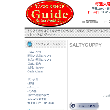
毎週火
平日12:00～夜
日・休日
12:00
新着商品
トップ
»
カタログ
»
ルアー
»
シーバス・ヒラメ・タチウオ・ロック
ッシｭ
»
スピンテール
»
SALTYGUPPY
インフォメーション
ごあいさつ
配送と返品について
商品の配送について
店舗ご案内
お問い合わせ
Guide Album
リンク集
-船宿
-メーカー
-その他
現在の黒潮の状況
この商
Yahoo!天気予報
海上保安庁 潮汐情報