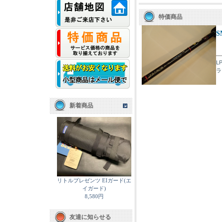
特価商品
S
L
ラ
新着商品
リトルプレゼンツ EIガード(エ
イガード)
8,580円
友達に知らせる