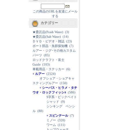
この商品のURLを友達にメール
する
カテゴリー
★委託品(Frash Water)
(3)
★委託品(Salt Water)
(14)
ＤＶＤ・ビデオ・雑誌
(23)
ボート部品・魚群探知機
(7)
ルアー・ジグ･その他カスタム
パーツ
(85)
ロッドクラフト・富士
Guide
(103)
車載用品・ステッカー
(6)
+ ルアー
(2524)
オフショア・ショアキャ
スティングルアー
(150)
+ シーバス・ヒラメ・タチ
ウオ・ロックフィッシｭ
(586)
S字系・ビックベイト
シャッド
(9)
シンキング ペンシ
ル
(88)
+ スピンテール
(7)
ミノー
(320)
ワーム
(111)
トップウォータ