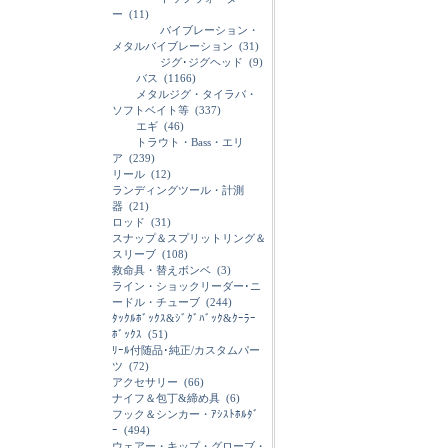
ー
(11)
バイブレーション・
メタルバイブレーション
(31)
ジグ･ジグヘッド
(9)
バス
(1166)
メタルジグ・タイラバ・
ソフトベイト等
(337)
エギ
(46)
トラウト・Bass・エリ
ア
(239)
リール
(12)
ランディングツール・計測
器
(21)
ロッド
(31)
スナップ＆スプリットリング＆
スリーブ
(108)
救命具・替えボンベ
(3)
ライン・ショックリーダー･ニ
ードル・チューブ
(244)
ﾀｯｸﾙﾎﾞｯｸｽ&ｼﾞｸﾞﾊﾞｯｸ&ｸｰﾗｰ
ﾎﾞｯｸｽ
(51)
ﾘｰﾙ付随品･純正/カスタムパー
ツ
(72)
アクセサリー
(66)
ナイフ＆包丁&締め具
(6)
フック＆シンカー・ｱｼｽﾄﾎﾙﾀﾞ
ｰ
(494)
ウェアー・キップ・グローブ・