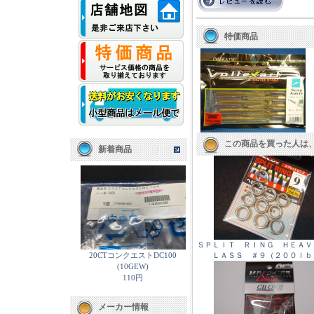
特価商品
この商品を買った人は
新着商品
ＳＰＬＩＴ ＲＩＮＧ ＨＥＡＶ
20CTコンクエストDC100
ＬＡＳＳ ＃９（２００ｌｂ
(10GEW)
110円
メーカー情報