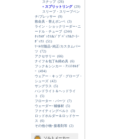
スナップ
(26)
+ スプリットリング
(29)
スリーブ・スリーブペン
チ/プレッサー
(9)
救命具・替えボンベ
(3)
ライン・ショックリーダー･ニ
ードル・チューブ
(244)
ﾀｯｸﾙﾎﾞｯｸｽ&ｼﾞｸﾞﾊﾞｯｸ&ｸｰﾗｰ
ﾎﾞｯｸｽ
(51)
ﾘｰﾙ付随品･純正/カスタムパー
ツ
(72)
アクセサリー
(66)
ナイフ＆包丁&締め具
(6)
フック＆シンカー・ｱｼｽﾄﾎﾙﾀﾞ
ｰ
(494)
ウェアー・キップ・グローブ・
シューズ
(42)
サングラス
(5)
ハンドライト＆ヘッドライ
ト
(5)
フローター・パーツ
(7)
ウェーダー･補修材
(5)
ファイティングベルト
(3)
ロッドホルダー＆ロッドケー
ス
(6)
その他小物･接着剤等
(2)
ソルトメーカー