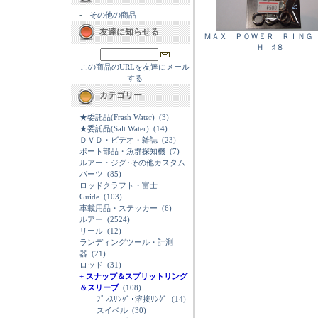
-
その他の商品
友達に知らせる
ＭＡＸ ＰＯＷＥＲ ＲＩＮＧ
Ｈ ♯８
この商品のURLを友達にメール
する
カテゴリー
★委託品(Frash Water)
(3)
★委託品(Salt Water)
(14)
ＤＶＤ・ビデオ・雑誌
(23)
ボート部品・魚群探知機
(7)
ルアー・ジグ･その他カスタム
パーツ
(85)
ロッドクラフト・富士
Guide
(103)
車載用品・ステッカー
(6)
ルアー
(2524)
リール
(12)
ランディングツール・計測
器
(21)
ロッド
(31)
+ スナップ＆スプリットリング
＆スリーブ
(108)
ﾌﾟﾚｽﾘﾝｸﾞ･溶接ﾘﾝｸﾞ
(14)
スイベル
(30)