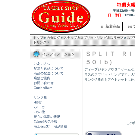
毎週火
平日12:00～夜
日・休日
12:00
新着商品
トップ
»
カタログ
»
スナップ＆スプリットリング＆スリーブ
»
スプ
トリング
»
ＳＰＬＩＴ ＲＩ
インフォメーション
５０ｌｂ）
ごあいさつ
配送と返品について
ディープジギングやＧＴゲームな
商品の配送について
ラスのスプリットリングです。大
店舗ご案内
リング切断面をアウトカットに仕
お問い合わせ
Guide Album
リンク集
-船宿
-メーカー
-その他
現在の黒潮の状況
Yahoo!天気予報
この商
海上保安庁 潮汐情報