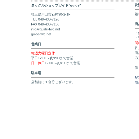
決
タックルショップガイド"guide"
銀
埼玉県川口市石神90-2-1F
TEL 048-430-7126
商
FAX 048-430-7136
info@guide-fwc.net
・
guide-fwc.net
・
関
営業日
佐
商
毎週火曜日定休
み
平日12:00～夜9:00まで営業
日・休日
12:00～夜8:00まで営業
詳
駐車場
配
店舗前に１台分ございます。
商