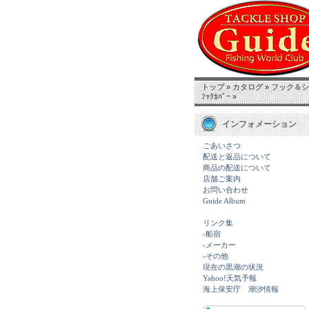
トップ
»
カタログ
»
フック＆シン
ﾌｯｸｶﾊﾞｰ
»
インフォメーション
ごあいさつ
配送と返品について
商品の配送について
店舗ご案内
お問い合わせ
Guide Album
リンク集
-船宿
-メーカー
-その他
現在の黒潮の状況
Yahoo!天気予報
海上保安庁 潮汐情報