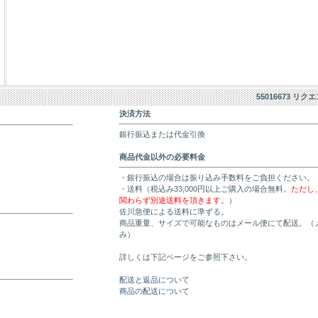
55016673 リク
決済方法
銀行振込または代金引換
商品代金以外の必要料金
・銀行振込の場合は振り込み手数料をご負担ください。
・送料（税込み33,000円以上ご購入の場合無料。
ただし
関わらず別途送料を頂きます。
）
佐川急便による送料に準ずる。
商品重量、サイズで可能なものはメール便にて配送。（
み）
詳しくは下記ページをご参照下さい。
配送と返品について
商品の配送について