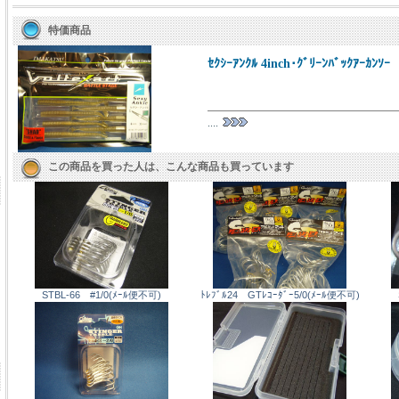
特価商品
ｾｸｼｰｱﾝｸﾙ 4inch･ｸﾞﾘｰﾝﾊﾞｯｸｱｰｶﾝｿｰ
....
この商品を買った人は、こんな商品も買っています
STBL-66 #1/0(ﾒｰﾙ便不可)
ﾄﾚﾌﾞﾙ24 GTﾚｺｰﾀﾞｰ5/0(ﾒｰﾙ便不可)