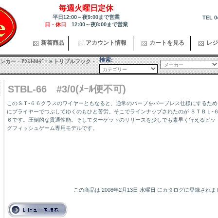
毎週火曜日定休
平日12:00～夜9:00まで営業
TEL 0
日・休日
12:00～夜8:00まで営業
新着商品
アカウント情報
カートを見る
レジ
検索:
カー・ｱｼｽﾄﾎﾙﾀﾞｰ
»
トリプルフック・
STBL-66 #3/0(ﾒｰﾙ便不可)
このＳＴ-６６クラスのワイヤーともなると、通常のバーブをバーブレス仕様にするため
にプライヤーでつぶしてゆくのもひと苦労。そこでラインナップされたのが ＳＴＢＬ-
６です。圧倒的な貫通性能。そしてターゲットのリリースを少しでも素早く行えるビッ
グフィッシュゲーム専用モデルです。
この商品は 2008年2月13日 水曜日 にカタログに登録され