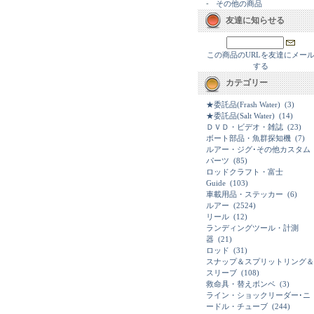
-
その他の商品
友達に知らせる
この商品のURLを友達にメー
する
カテゴリー
★委託品(Frash Water)
(3)
★委託品(Salt Water)
(14)
ＤＶＤ・ビデオ・雑誌
(23)
ボート部品・魚群探知機
(7)
ルアー・ジグ･その他カスタム
パーツ
(85)
ロッドクラフト・富士
Guide
(103)
車載用品・ステッカー
(6)
ルアー
(2524)
リール
(12)
ランディングツール・計測
器
(21)
ロッド
(31)
スナップ＆スプリットリング＆
スリーブ
(108)
救命具・替えボンベ
(3)
ライン・ショックリーダー･ニ
ードル・チューブ
(244)