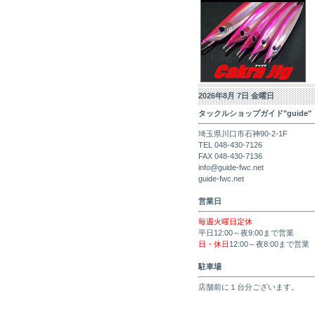
2026年8月 7日 金曜日
タックルショップガイド"guide"
埼玉県川口市石神90-2-1F
TEL 048-430-7126
FAX 048-430-7136
info@guide-fwc.net
guide-fwc.net
営業日
毎週火曜日定休
平日12:00～夜9:00まで営業
日・休日
12:00～夜8:00まで営業
駐車場
店舗前に１台分ございます。