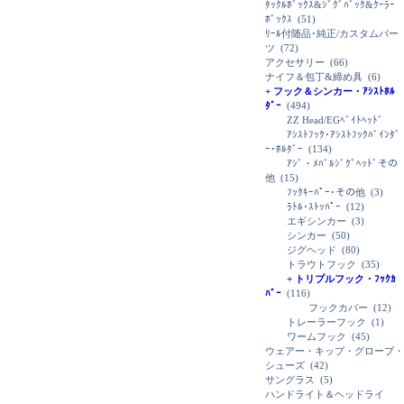
ﾀｯｸﾙﾎﾞｯｸｽ&ｼﾞｸﾞﾊﾞｯｸ&ｸｰﾗｰ
ﾎﾞｯｸｽ
(51)
ﾘｰﾙ付随品･純正/カスタムパー
ツ
(72)
アクセサリー
(66)
ナイフ＆包丁&締め具
(6)
+ フック＆シンカー・ｱｼｽﾄﾎﾙ
ﾀﾞｰ
(494)
ZZ Head/EGﾍﾞｲﾄﾍｯﾄﾞ
ｱｼｽﾄﾌｯｸ･ｱｼｽﾄﾌｯｸﾊﾞｲﾝﾀﾞ
ｰ･ﾎﾙﾀﾞｰ
(134)
ｱｼﾞ・ﾒﾊﾞﾙｼﾞｸﾞﾍｯﾄﾞその
他
(15)
ﾌｯｸｷｰﾊﾟｰ･その他
(3)
ﾗﾄﾙ･ｽﾄｯﾊﾟｰ
(12)
エギシンカー
(3)
シンカー
(50)
ジグヘッド
(80)
トラウトフック
(35)
+ トリプルフック・ﾌｯｸｶ
ﾊﾞｰ
(116)
フックカバー
(12)
トレーラーフック
(1)
ワームフック
(45)
ウェアー・キップ・グローブ・
シューズ
(42)
サングラス
(5)
ハンドライト＆ヘッドライ