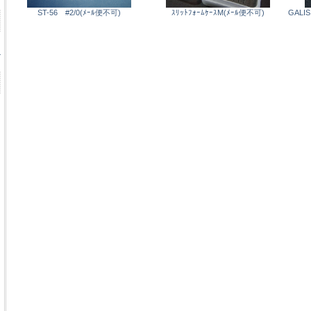
ST-56 #2/0(ﾒｰﾙ便不可)
ｽﾘｯﾄﾌｫｰﾑｹｰｽM(ﾒｰﾙ便不可)
GAL
ル