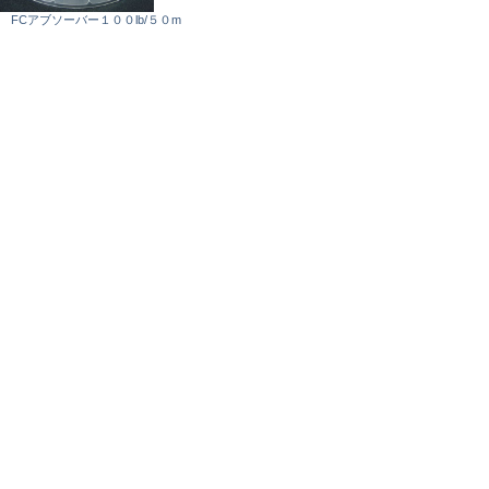
IS FCアブソーバー１００lb/５０m