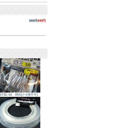
880円
440円
STBL-66 #5/0(ﾒｰﾙ便不可)