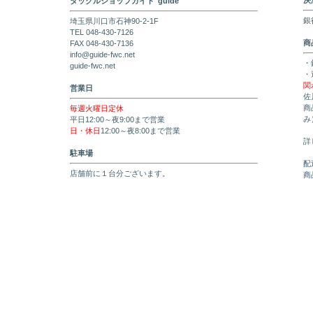
決
タックルショップガイド"guide"
銀
埼玉県川口市石神90-2-1F
TEL 048-430-7126
商
FAX 048-430-7136
info@guide-fwc.net
・
guide-fwc.net
・
関
営業日
佐
商
毎週火曜日定休
み
平日12:00～夜9:00まで営業
日・休日
12:00～夜8:00まで営業
詳
駐車場
配
店舗前に１台分ございます。
商