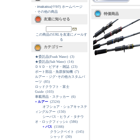
-
imakatsu(ｲﾏｶﾂ) ホームページ
-
その他の商品
特価商品
友達に知らせる
この商品のURLを友達にメールす
る
カテゴリー
★委託品(Frash Water)
(3)
★委託品(Salt Water)
(14)
ＤＶＤ・ビデオ・雑誌
(23)
ボート部品・魚群探知機
(7)
ルアー・ジグ･その他カスタムパ
ーツ
(85)
ロッドクラフト・富士
Guide
(103)
車載用品・ステッカー
(6)
+ ルアー
(2524)
オフショア・ショアキャステ
ィングルアー
(150)
シーバス・ヒラメ・タチウ
オ・ロックフィッシｭ
(586)
+ バス
(1166)
クランクベイト
(145)
シャッド
(30)