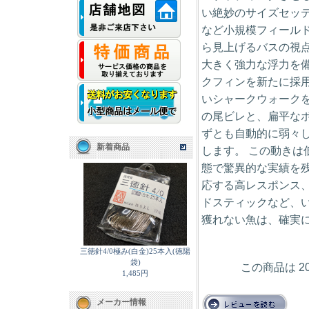
い絶妙のサイズセッ
など小規模フィール
ら見上げるバスの視
大きく強力な浮力を
クフィンを新たに採
いシャークウォーク
の尾ビレと、扁平な
ずとも自動的に弱々
新着商品
します。 この動き
態で驚異的な実績を
応する高レスポンス
ドスティックなど、
獲れない魚は、確実
三徳針4/0極み(白金)25本入(徳陽
袋)
この商品は 2
1,485円
メーカー情報