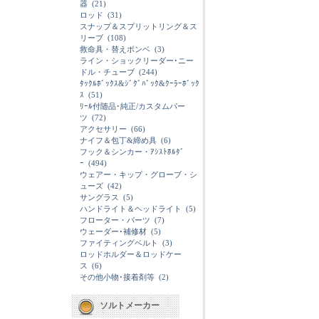
器
(21)
ロッド
(31)
スナップ＆スプリットリング＆ス
リーブ
(108)
救命具・替えボンベ
(3)
ライン・ショックリーダー･ニー
ドル・チューブ
(244)
ﾀｯｸﾙﾎﾞｯｸｽ&ｼﾞｸﾞﾊﾞｯｸ&ｸｰﾗｰﾎﾞｯｸ
ｽ
(51)
ﾘｰﾙ付随品･純正/カスタムパー
ツ
(72)
アクセサリー
(66)
ナイフ＆包丁&締め具
(6)
フック＆シンカー・ｱｼｽﾄﾎﾙﾀﾞ
ｰ
(494)
ウェアー・キップ・グローブ・シ
ューズ
(42)
サングラス
(5)
ハンドライト＆ヘッドライト
(5)
フローター・パーツ
(7)
ウェーダー･補修材
(5)
ファイティングベルト
(3)
ロッドホルダー＆ロッドケー
ス
(6)
その他小物･接着剤等
(2)
ソルトメーカー