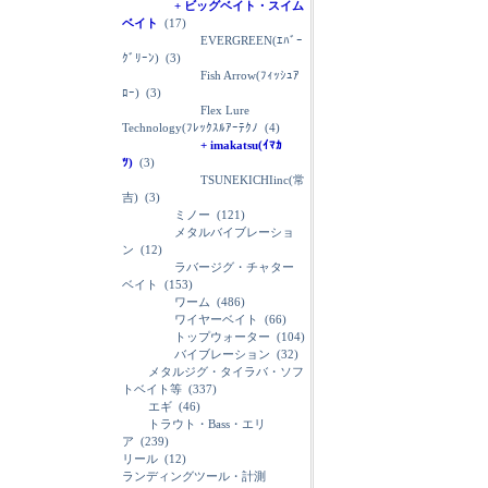
+ ビッグベイト・スイム
ベイト
(17)
EVERGREEN(ｴﾊﾞｰ
ｸﾞﾘｰﾝ)
(3)
Fish Arrow(ﾌｨｯｼｭｱ
ﾛｰ)
(3)
Flex Lure
Technology(ﾌﾚｯｸｽﾙｱｰﾃｸﾉ
(4)
+ imakatsu(ｲﾏｶ
ﾂ)
(3)
TSUNEKICHIinc(常
吉)
(3)
ミノー
(121)
メタルバイブレーショ
ン
(12)
ラバージグ・チャター
ベイト
(153)
ワーム
(486)
ワイヤーベイト
(66)
トップウォーター
(104)
バイブレーション
(32)
メタルジグ・タイラバ・ソフ
トベイト等
(337)
エギ
(46)
トラウト・Bass・エリ
ア
(239)
リール
(12)
ランディングツール・計測