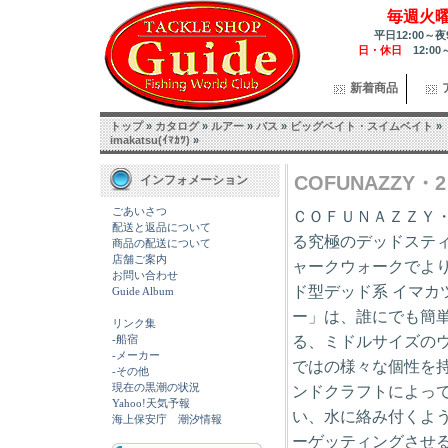
毎週火
平日12:00～夜
日・休日
12:00
新着商品
トップ
»
カタログ
»
ルアー
»
バス
»
ビッグベイト・スイムベイト
»
imakatsu(ｲﾏｶﾂ)
»
COFUNAZZY・2
インフォメーション
ごあいさつ
ＣＯＦＵＮＡＺＺＹ・
配送と返品について
る究極のデッドスティ
商品の配送について
店舗ご案内
ャークウォークでより
お問い合わせ
ド型デッド系 イマカ
Guide Album
ー」は、誰にでも簡
リンク集
る、ミドルサイズのウ
-船宿
-メーカー
ではの様々な個性を
-その他
現在の黒潮の状況
ンドクラフトによって
Yahoo!天気予報
い、水に絡み付くよ
海上保安庁 潮汐情報
ーゲッティングさせ