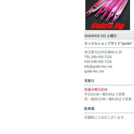
2026年8月 8日 土曜日
タックルショップガイド"guide"
埼玉県川口市石神90-2-1F
TEL 048-430-7126
FAX 048-430-7136
info@guide-fwc.net
guide-fwc.net
営業日
毎週火曜日定休
平日12:00～夜9:00まで営業
日・休日
12:00～夜8:00まで営業
駐車場
店舗前に１台分ございます。