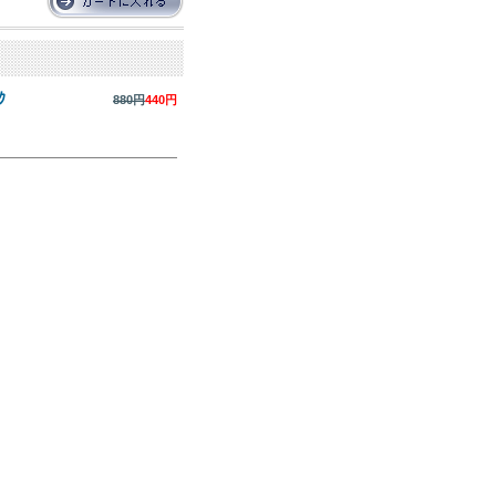
ｸ
880円
440円