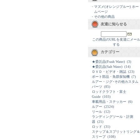
-
マズメ(オレンジブルー) ホー
ムページ
-
その他の商品
友達に知らせる
この商品のURLを友達にメー
する
カテゴリー
★委託品(Frash Water)
(3)
★委託品(Salt Water)
(14)
ＤＶＤ・ビデオ・雑誌
(23)
ボート部品・魚群探知機
(7)
ルアー・ジグ･その他カスタム
パーツ
(85)
ロッドクラフト・富士
Guide
(103)
車載用品・ステッカー
(6)
ルアー
(2524)
リール
(12)
ランディングツール・計測
器
(21)
ロッド
(31)
スナップ＆スプリットリング＆
スリーブ
(108)