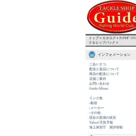
トップ
»
カタログ
»
ﾀｯｸﾙﾎﾞｯｸ
ク＆ヒップバック
»
インフォメーション
ごあいさつ
配送と返品について
商品の配送について
店舗ご案内
お問い合わせ
Guide Album
リンク集
-船宿
-メーカー
-その他
現在の黒潮の状況
Yahoo!天気予報
海上保安庁 潮汐情報