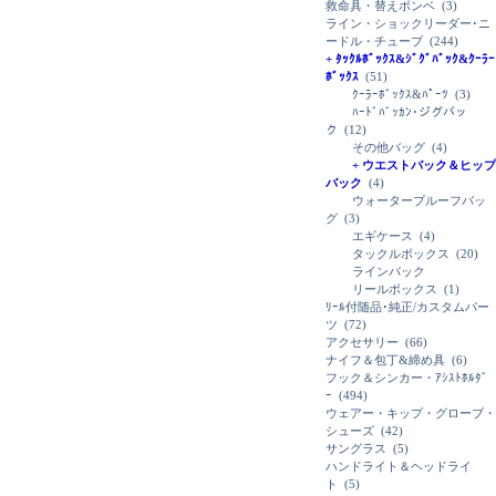
救命具・替えボンベ
(3)
ライン・ショックリーダー･ニ
ードル・チューブ
(244)
+ ﾀｯｸﾙﾎﾞｯｸｽ&ｼﾞｸﾞﾊﾞｯｸ&ｸｰﾗｰ
ﾎﾞｯｸｽ
(51)
ｸｰﾗｰﾎﾞｯｸｽ&ﾊﾟｰﾂ
(3)
ﾊｰﾄﾞﾊﾞｯｶﾝ･ジグバッ
ク
(12)
その他バッグ
(4)
+ ウエストバック＆ヒップ
バック
(4)
ウォータープルーフバッ
グ
(3)
エギケース
(4)
タックルボックス
(20)
ラインバック
リールボックス
(1)
ﾘｰﾙ付随品･純正/カスタムパー
ツ
(72)
アクセサリー
(66)
ナイフ＆包丁&締め具
(6)
フック＆シンカー・ｱｼｽﾄﾎﾙﾀﾞ
ｰ
(494)
ウェアー・キップ・グローブ・
シューズ
(42)
サングラス
(5)
ハンドライト＆ヘッドライ
ト
(5)