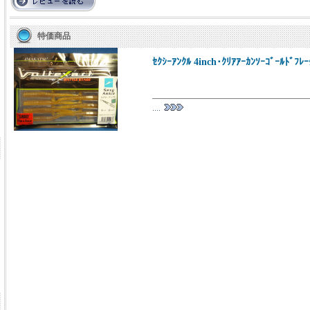
特価商品
ｾｸｼｰｱﾝｸﾙ 4inch･ｸﾘｱｱｰｶﾝｿｰｺﾞｰﾙﾄﾞﾌﾚｰ
....