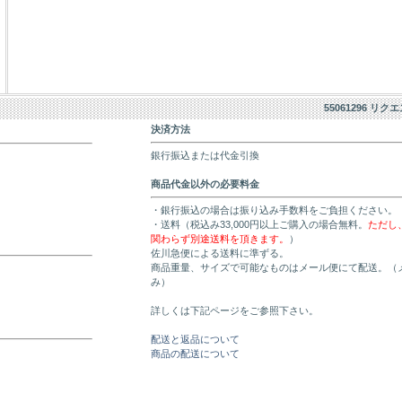
55061296 リク
決済方法
銀行振込または代金引換
商品代金以外の必要料金
・銀行振込の場合は振り込み手数料をご負担ください。
・送料（税込み33,000円以上ご購入の場合無料。
ただし
関わらず別途送料を頂きます。
）
佐川急便による送料に準ずる。
商品重量、サイズで可能なものはメール便にて配送。（
み）
詳しくは下記ページをご参照下さい。
配送と返品について
商品の配送について