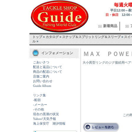
毎週火
平日12:00～夜
日・休日
12:00
新着商品
トップ
»
カタログ
»
スナップ＆スプリットリング＆スリーブ
»
スイ
ル
»
ＭＡＸ ＰＯＷＥ
インフォメーション
ごあいさつ
大小異型リングのジグ接続用ベア
配送と返品について
商品の配送について
店舗ご案内
お問い合わせ
Guide Album
リンク集
-船宿
-メーカー
-その他
現在の黒潮の状況
この商
Yahoo!天気予報
海上保安庁 潮汐情報