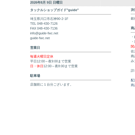
2026年8月 9日 日曜日
決
タックルショップガイド"guide"
銀
埼玉県川口市石神90-2-1F
TEL 048-430-7126
商
FAX 048-430-7136
info@guide-fwc.net
・
guide-fwc.net
・
関
営業日
佐
商
毎週火曜日定休
み
平日12:00～夜9:00まで営業
日・休日
12:00～夜8:00まで営業
詳
駐車場
配
店舗前に１台分ございます。
商