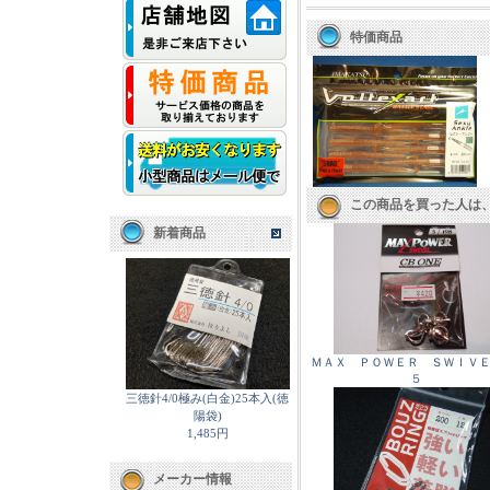
特価商品
この商品を買った人は
新着商品
ＭＡＸ ＰＯＷＥＲ ＳＷＩＶＥ
５
三徳針4/0極み(白金)25本入(徳
陽袋)
1,485円
メーカー情報