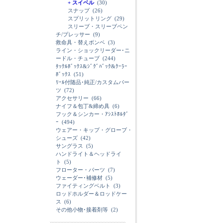
+ スイベル
(30)
スナップ
(26)
スプリットリング
(29)
スリーブ・スリーブペン
チ/プレッサー
(9)
救命具・替えボンベ
(3)
ライン・ショックリーダー･ニ
ードル・チューブ
(244)
ﾀｯｸﾙﾎﾞｯｸｽ&ｼﾞｸﾞﾊﾞｯｸ&ｸｰﾗｰ
ﾎﾞｯｸｽ
(51)
ﾘｰﾙ付随品･純正/カスタムパー
ツ
(72)
アクセサリー
(66)
ナイフ＆包丁&締め具
(6)
フック＆シンカー・ｱｼｽﾄﾎﾙﾀﾞ
ｰ
(494)
ウェアー・キップ・グローブ・
シューズ
(42)
サングラス
(5)
ハンドライト＆ヘッドライ
ト
(5)
フローター・パーツ
(7)
ウェーダー･補修材
(5)
ファイティングベルト
(3)
ロッドホルダー＆ロッドケー
ス
(6)
その他小物･接着剤等
(2)