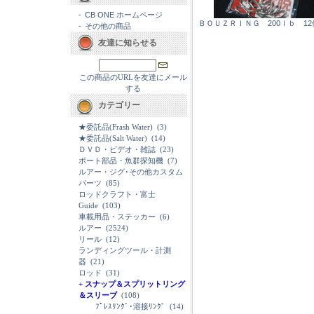
-
CB ONE ホームページ
ＢＯＵＺＲＩＮＧ 200ｌｂ 1
-
その他の商品
友達に知らせる
この商品のURLを友達にメール
する
カテゴリー
★委託品(Frash Water)
(3)
★委託品(Salt Water)
(14)
ＤＶＤ・ビデオ・雑誌
(23)
ボート部品・魚群探知機
(7)
ルアー・ジグ･その他カスタム
パーツ
(85)
ロッドクラフト・富士
Guide
(103)
車載用品・ステッカー
(6)
ルアー
(2524)
リール
(12)
ランディングツール・計測
器
(21)
ロッド
(31)
+ スナップ＆スプリットリング
＆スリーブ
(108)
ﾌﾟﾚｽﾘﾝｸﾞ･溶接ﾘﾝｸﾞ
(14)