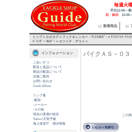
毎週火
平日12:00～夜
日・休日
12:00
新着商品
トップ
»
カタログ
»
フック＆シンカー・ｱｼｽﾄﾎﾙﾀﾞｰ
»
ｱｼｽﾄﾌｯｸ･ｱｼｽﾄ
ﾊﾞｲﾝﾀﾞｰ･ﾎﾙﾀﾞｰ
»
カツイチ・デコイ
»
パイクＡＳ－０３
インフォメーション
ごあいさつ
配送と返品について
商品の配送について
店舗ご案内
お問い合わせ
Guide Album
リンク集
-船宿
-メーカー
-その他
現在の黒潮の状況
この商
Yahoo!天気予報
海上保安庁 潮汐情報