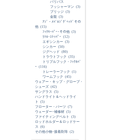
バリバス
フッシャーマン
(3)
ブリッジ
(3)
金龍
(3)
ｱｼﾞ・ﾒﾊﾞﾙｼﾞｸﾞﾍｯﾄﾞその
他
(15)
ﾌｯｸｷｰﾊﾟｰ･その他
(3)
ﾗﾄﾙ･ｽﾄｯﾊﾟｰ
(12)
エギシンカー
(3)
シンカー
(50)
ジグヘッド
(80)
トラウトフック
(35)
トリプルフック・ﾌｯｸｶﾊﾞ
ｰ
(116)
トレーラーフック
(1)
ワームフック
(45)
ウェアー・キップ・グローブ・
シューズ
(42)
サングラス
(5)
ハンドライト＆ヘッドライ
ト
(5)
フローター・パーツ
(7)
ウェーダー･補修材
(5)
ファイティングベルト
(3)
ロッドホルダー＆ロッドケー
ス
(6)
その他小物･接着剤等
(2)