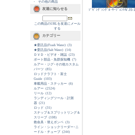
-
その他の商品
友達に知らせる
ｼﾞｷﾞﾝｸﾞｼﾝｸﾞﾙ･ｻｰｼﾞｪﾝﾄN`JS-1
この商品のURLを友達にメール
する
カテゴリー
★委託品(Frash Water)
(3)
★委託品(Salt Water)
(14)
ＤＶＤ・ビデオ・雑誌
(23)
ボート部品・魚群探知機
(7)
ルアー・ジグ･その他カスタム
パーツ
(85)
ロッドクラフト・富士
Guide
(103)
車載用品・ステッカー
(6)
ルアー
(2524)
リール
(12)
ランディングツール・計測
器
(21)
ロッド
(31)
スナップ＆スプリットリング＆
スリーブ
(108)
救命具・替えボンベ
(3)
ライン・ショックリーダー･ニ
ードル・チューブ
(244)