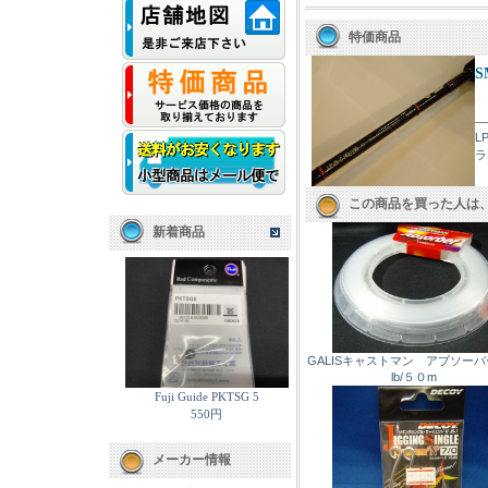
特価商品
S
L
ラ
この商品を買った人は
新着商品
GALISキャストマン アブソー
lb/５０m
Fuji Guide PKTSG 5
550円
メーカー情報