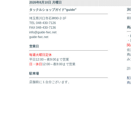
2026年8月10日 月曜日
決
タックルショップガイド"guide"
銀
埼玉県川口市石神90-2-1F
TEL 048-430-7126
商
FAX 048-430-7136
info@guide-fwc.net
・
guide-fwc.net
・
関
営業日
佐
商
毎週火曜日定休
み
平日12:00～夜9:00まで営業
日・休日
12:00～夜8:00まで営業
詳
駐車場
配
店舗前に１台分ございます。
商