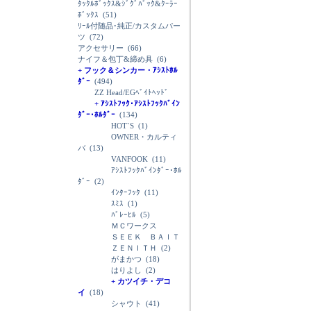
ﾀｯｸﾙﾎﾞｯｸｽ&ｼﾞｸﾞﾊﾞｯｸ&ｸｰﾗｰ
ﾎﾞｯｸｽ
(51)
ﾘｰﾙ付随品･純正/カスタムパー
ツ
(72)
アクセサリー
(66)
ナイフ＆包丁&締め具
(6)
+ フック＆シンカー・ｱｼｽﾄﾎﾙ
ﾀﾞｰ
(494)
ZZ Head/EGﾍﾞｲﾄﾍｯﾄﾞ
+ ｱｼｽﾄﾌｯｸ･ｱｼｽﾄﾌｯｸﾊﾞｲﾝ
ﾀﾞｰ･ﾎﾙﾀﾞｰ
(134)
HOT`S
(1)
OWNER・カルティ
バ
(13)
VANFOOK
(11)
ｱｼｽﾄﾌｯｸﾊﾞｲﾝﾀﾞｰ･ﾎﾙ
ﾀﾞｰ
(2)
ｲﾝﾀｰﾌｯｸ
(11)
ｽﾐｽ
(1)
ﾊﾞﾚｰﾋﾙ
(5)
ＭＣワークス
ＳＥＥＫ ＢＡＩＴ
ＺＥＮＩＴＨ
(2)
がまかつ
(18)
はりよし
(2)
+ カツイチ・デコ
イ
(18)
シャウト
(41)