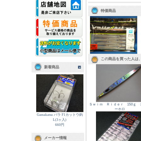
特価商品
この商品を買った人は
新着商品
Ｓｗｉｍ Ｒｉｄｅｒ 150ｇ 
ーホロ
Gamakatsu バラ F1カットウ鈎
L(3ヶ入)
660円
メーカー情報