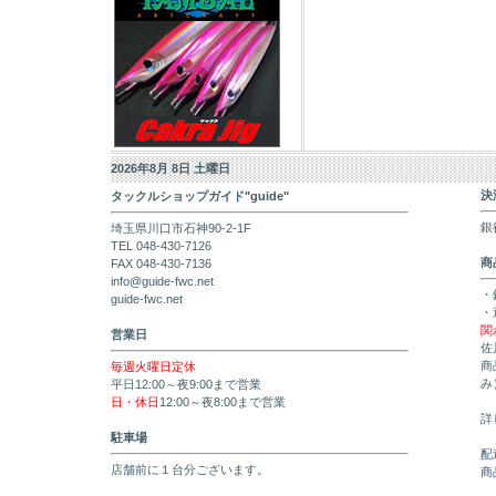
2026年8月 8日 土曜日
決
タックルショップガイド"guide"
銀
埼玉県川口市石神90-2-1F
TEL 048-430-7126
商
FAX 048-430-7136
info@guide-fwc.net
・
guide-fwc.net
・
関
営業日
佐
商
毎週火曜日定休
み
平日12:00～夜9:00まで営業
日・休日
12:00～夜8:00まで営業
詳
駐車場
配
店舗前に１台分ございます。
商