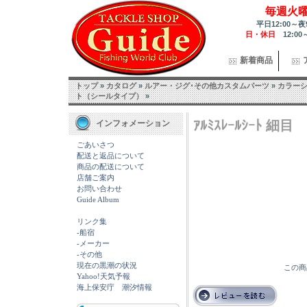
毎週火
平日12:00～夜
日・休日
12:00
新着商品
トップ
»
カタログ
»
ルアー・ジグ･その他カスタムパーツ
»
カラー
ト（シールタイプ）
»
ｱﾙﾐｽﾚｰﾙｼｰﾄ 細目
インフォメーション
ごあいさつ
配送と返品について
商品の配送について
店舗ご案内
お問い合わせ
Guide Album
リンク集
-船宿
-メーカー
-その他
現在の黒潮の状況
この商
Yahoo!天気予報
海上保安庁 潮汐情報