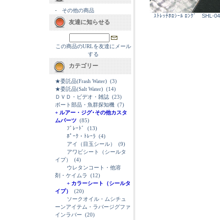
-
その他の商品
ｽﾄﾚｯﾁﾎﾛｼｰﾙ ﾛﾝｸﾞ SHL-04
友達に知らせる
この商品のURLを友達にメール
する
カテゴリー
★委託品(Frash Water)
(3)
★委託品(Salt Water)
(14)
ＤＶＤ・ビデオ・雑誌
(23)
ボート部品・魚群探知機
(7)
+ ルアー・ジグ･その他カスタ
ムパーツ
(85)
ﾌﾞﾚｰﾄﾞ
(13)
ﾎﾟｰｸ・ﾄﾚｰﾗ
(4)
アイ（目玉シール）
(9)
アワビシート（シールタ
イプ）
(4)
ウレタンコート・他溶
剤・ケイムラ
(12)
+ カラーシート（シールタ
イプ）
(20)
ソークオイル・ムシチュ
ーンアイテム・ラバージグファ
インラバー
(20)