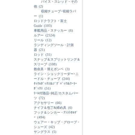
バイス・スレッド・その
他
(2)
収縮チューブ･収縮ラバ
ー
(1)
ロッドクラフト・富士
Guide
(103)
車載用品・ステッカー
(6)
ルアー
(2524)
リール
(12)
ランディングツール・計測
器
(21)
ロッド
(31)
スナップ＆スプリットリング＆
スリーブ
(108)
救命具・替えボンベ
(3)
ライン・ショックリーダー･ニ
ードル・チューブ
(244)
ﾀｯｸﾙﾎﾞｯｸｽ&ｼﾞｸﾞﾊﾞｯｸ&ｸｰﾗｰ
ﾎﾞｯｸｽ
(51)
ﾘｰﾙ付随品･純正/カスタムパー
ツ
(72)
アクセサリー
(66)
ナイフ＆包丁&締め具
(6)
フック＆シンカー・ｱｼｽﾄﾎﾙﾀﾞ
ｰ
(494)
ウェアー・キップ・グローブ・
シューズ
(42)
サングラス
(5)