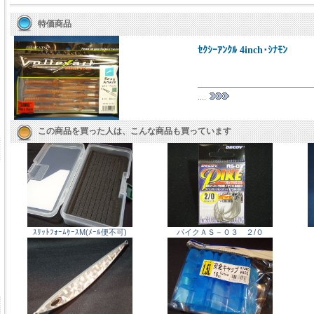
特価商品
ｾｸｼｰｱﾝｸﾙ 4inch･ｼﾅﾓﾝ
....
この商品を買った人は、こんな商品も買っています
ｽﾘｯﾄﾌｫｰﾑｹｰｽM(ﾒｰﾙ便不可)
パイクＡＳ－０３ ２/０