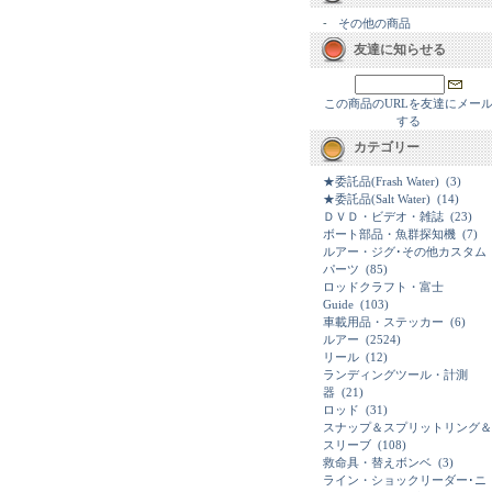
-
その他の商品
友達に知らせる
この商品のURLを友達にメー
する
カテゴリー
★委託品(Frash Water)
(3)
★委託品(Salt Water)
(14)
ＤＶＤ・ビデオ・雑誌
(23)
ボート部品・魚群探知機
(7)
ルアー・ジグ･その他カスタム
パーツ
(85)
ロッドクラフト・富士
Guide
(103)
車載用品・ステッカー
(6)
ルアー
(2524)
リール
(12)
ランディングツール・計測
器
(21)
ロッド
(31)
スナップ＆スプリットリング＆
スリーブ
(108)
救命具・替えボンベ
(3)
ライン・ショックリーダー･ニ