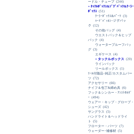
ードル・チューブ
(244)
+ ﾀｯｸﾙﾎﾞｯｸｽ&ｼﾞｸﾞﾊﾞｯｸ&ｸｰﾗｰ
ﾎﾞｯｸｽ
(51)
ｸｰﾗｰﾎﾞｯｸｽ&ﾊﾟｰﾂ
(3)
ﾊｰﾄﾞﾊﾞｯｶﾝ･ジグバッ
ク
(12)
その他バッグ
(4)
ウエストバック＆ヒップ
バック
(4)
ウォータープルーフバッ
グ
(3)
エギケース
(4)
+ タックルボックス
(20)
ラインバック
リールボックス
(1)
ﾘｰﾙ付随品･純正/カスタムパー
ツ
(72)
アクセサリー
(66)
ナイフ＆包丁&締め具
(6)
フック＆シンカー・ｱｼｽﾄﾎﾙﾀﾞ
ｰ
(494)
ウェアー・キップ・グローブ・
シューズ
(42)
サングラス
(5)
ハンドライト＆ヘッドライ
ト
(5)
フローター・パーツ
(7)
ウェーダー･補修材
(5)