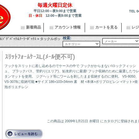
毎週火曜日定休
平日12:00～夜9:00まで営業
TEL 0
日・休日
12:00～夜8:00まで営業
新着商品
アカウント情報
カートを見る
レジ
検索:
ｽ&ｼﾞｸﾞﾊﾞｯｸ&ｸｰﾗｰﾎﾞｯｸｽ
»
タックルボッ
ｽﾘｯﾄﾌｫｰﾑｹｰｽL(ﾒｰﾙ便不可)
フックをスリットに差し込めるのでケースの中で フックがからまない!ロックフィッシ
ュ、 ブラックバス、管釣り(エリア)、鮎友釣りに最適! フック収納のために厳選したウ
タンマットを使用。 ジグヘッド等にワームを刺したまま収納するのに便利。 VS-8050、
VS-3078に収納可能 ■サイズ 186×103×34mm 素 材 <本体>ポリプロピレン <マット>発
泡ポリエチレン
この商品は 2009年1月21日 水曜日 にカタログに登録され