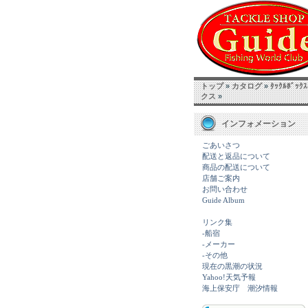
トップ
»
カタログ
»
ﾀｯｸﾙﾎﾞｯｸ
クス
»
インフォメーション
ごあいさつ
配送と返品について
商品の配送について
店舗ご案内
お問い合わせ
Guide Album
リンク集
-船宿
-メーカー
-その他
現在の黒潮の状況
Yahoo!天気予報
海上保安庁 潮汐情報