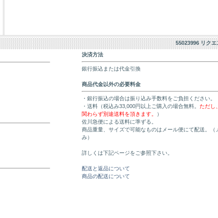
55023996 リク
決済方法
銀行振込または代金引換
商品代金以外の必要料金
・銀行振込の場合は振り込み手数料をご負担ください。
・送料（税込み33,000円以上ご購入の場合無料。
ただし
関わらず別途送料を頂きます。
）
佐川急便による送料に準ずる。
商品重量、サイズで可能なものはメール便にて配送。（
み）
詳しくは下記ページをご参照下さい。
配送と返品について
商品の配送について