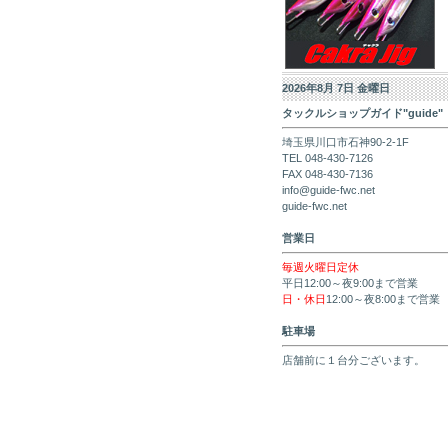
2026年8月 7日 金曜日
タックルショップガイド"guide"
埼玉県川口市石神90-2-1F
TEL 048-430-7126
FAX 048-430-7136
info@guide-fwc.net
guide-fwc.net
営業日
毎週火曜日定休
平日12:00～夜9:00まで営業
日・休日
12:00～夜8:00まで営業
駐車場
店舗前に１台分ございます。