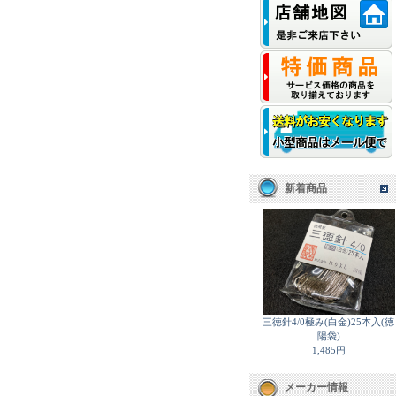
新着商品
三徳針4/0極み(白金)25本入(徳
陽袋)
1,485円
メーカー情報