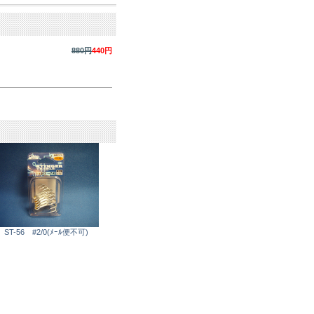
880円
440円
ST-56 #2/0(ﾒｰﾙ便不可)