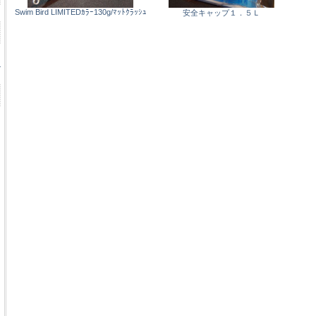
Swim Bird LIMITEDｶﾗｰ130g/ﾏｯﾄｸﾗｯｼｭ
安全キャップ１．５Ｌ
ル