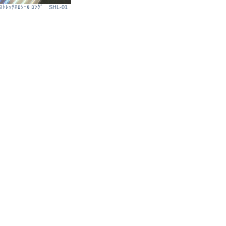
ｽﾄﾚｯﾁﾎﾛｼｰﾙ ﾛﾝｸﾞ SHL-01