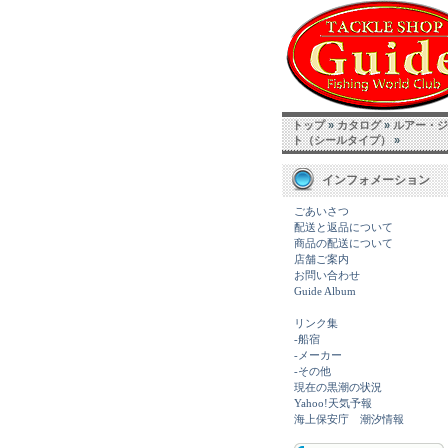
トップ
»
カタログ
»
ルアー・ジ
ト（シールタイプ）
»
インフォメーション
ごあいさつ
配送と返品について
商品の配送について
店舗ご案内
お問い合わせ
Guide Album
リンク集
-船宿
-メーカー
-その他
現在の黒潮の状況
Yahoo!天気予報
海上保安庁 潮汐情報