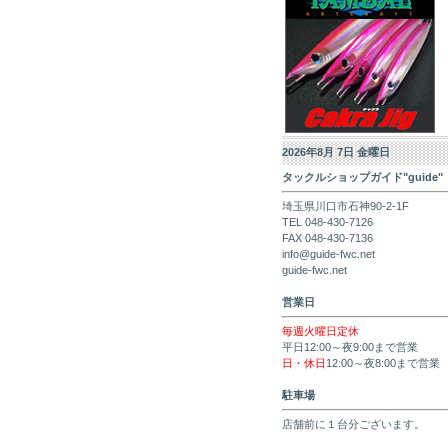
2026年8月 7日 金曜日
タックルショップガイド"guide"
埼玉県川口市石神90-2-1F
TEL 048-430-7126
FAX 048-430-7136
info@guide-fwc.net
guide-fwc.net
営業日
毎週火曜日定休
平日12:00～夜9:00まで営業
日・休日
12:00～夜8:00まで営業
駐車場
店舗前に１台分ございます。