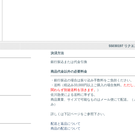
55030197 リク
決済方法
銀行振込または代金引換
商品代金以外の必要料金
・銀行振込の場合は振り込み手数料をご負担ください。
・送料（税込み33,000円以上ご購入の場合無料。
ただし
関わらず別途送料を頂きます。
）
佐川急便による送料に準ずる。
商品重量、サイズで可能なものはメール便にて配送。（
み）
詳しくは下記ページをご参照下さい。
配送と返品について
商品の配送について