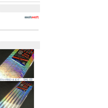
880円
440円
ｽﾄﾚｯﾁﾎﾛｼｰﾙ ﾛﾝｸﾞ SHL-03