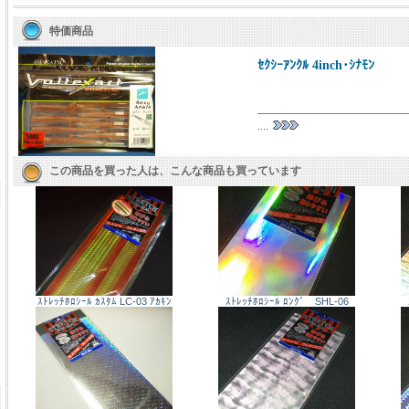
特価商品
ｾｸｼｰｱﾝｸﾙ 4inch･ｼﾅﾓﾝ
....
この商品を買った人は、こんな商品も買っています
ｽﾄﾚｯﾁﾎﾛｼｰﾙ ｶｽﾀﾑ LC-03 ｱｶｷﾝ
ｽﾄﾚｯﾁﾎﾛｼｰﾙ ﾛﾝｸﾞ SHL-06