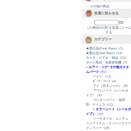
-
その他の商品
友達に知らせる
この商品のURLを友達にメー
する
カテゴリー
★委託品(Frash Water)
(3)
★委託品(Salt Water)
(14)
ＤＶＤ・ビデオ・雑誌
(23)
ボート部品・魚群探知機
(7)
+ ルアー・ジグ･その他カスタ
ムパーツ
(85)
ﾌﾞﾚｰﾄﾞ
(13)
ﾎﾟｰｸ・ﾄﾚｰﾗ
(4)
アイ（目玉シール）
(9)
アワビシート（シールタ
イプ）
(4)
ウレタンコート・他溶
剤・ケイムラ
(12)
+ カラーシート（シールタ
イプ）
(20)
ソークオイル・ムシチュ
ーンアイテム・ラバージグファ
インラバー
(20)