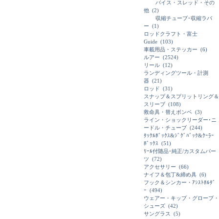
バイス・スレッド・その
他
(2)
収縮チューブ･収縮ラバ
ー
(1)
ロッドクラフト・富士
Guide
(103)
車載用品・ステッカー
(6)
ルアー
(2524)
リール
(12)
ランディングツール・計測
器
(21)
ロッド
(31)
スナップ＆スプリットリング＆
スリーブ
(108)
救命具・替えボンベ
(3)
ライン・ショックリーダー･ニ
ードル・チューブ
(244)
ﾀｯｸﾙﾎﾞｯｸｽ&ｼﾞｸﾞﾊﾞｯｸ&ｸｰﾗｰ
ﾎﾞｯｸｽ
(51)
ﾘｰﾙ付随品･純正/カスタムパー
ツ
(72)
アクセサリー
(66)
ナイフ＆包丁&締め具
(6)
フック＆シンカー・ｱｼｽﾄﾎﾙﾀﾞ
ｰ
(494)
ウェアー・キップ・グローブ・
シューズ
(42)
サングラス
(5)