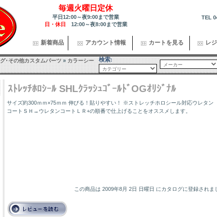
毎週火曜日定休
平日12:00～夜9:00まで営業
TEL 0
日・休日
12:00～夜8:00まで営業
新着商品
アカウント情報
カートを見る
レジ
検索:
グ･その他カスタムパーツ
»
カラーシー
ｽﾄﾚｯﾁﾎﾛｼｰﾙ SHLｸﾗｯｼｭｺﾞｰﾙﾄﾞOGｵﾘｼﾞﾅﾙ
サイズ約300ｍｍ×75ｍｍ 伸びる！貼りやすい！ ※ストレッチホロシール対応ウレタン
コートＳＨ→ウレタンコートＬＲ+の順番で仕上げることをオススメします。
この商品は 2009年8月 2日 日曜日 にカタログに登録されま