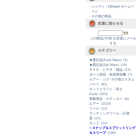
-
シャウト！(Shout!) ホームペ
ージ
-
その他の商品
友達に知らせる
この商品のURLを友達にメー
する
カテゴリー
★委託品(Frash Water)
(3)
★委託品(Salt Water)
(14)
ＤＶＤ・ビデオ・雑誌
(23)
ボート部品・魚群探知機
(7)
ルアー・ジグ･その他カスタム
パーツ
(85)
ロッドクラフト・富士
Guide
(103)
車載用品・ステッカー
(6)
ルアー
(2524)
リール
(12)
ランディングツール・計測
器
(21)
ロッド
(31)
+ スナップ＆スプリットリング
＆スリーブ
(108)