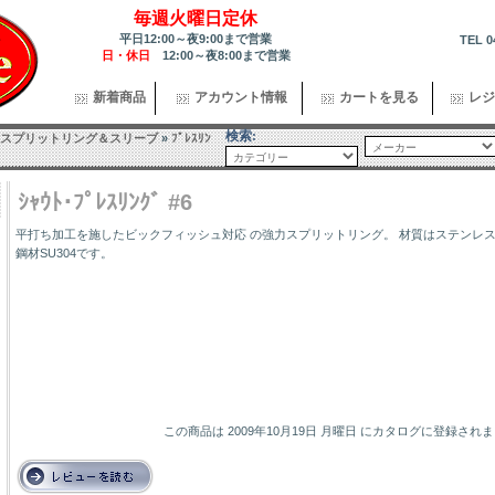
毎週火曜日定休
平日12:00～夜9:00まで営業
TEL 0
日・休日
12:00～夜8:00まで営業
新着商品
アカウント情報
カートを見る
レジ
検索:
スプリットリング＆スリーブ
»
ﾌﾟﾚｽﾘﾝ
ｼｬｳﾄ･ﾌﾟﾚｽﾘﾝｸﾞ #6
平打ち加工を施したビックフィッシュ対応 の強力スプリットリング。 材質はステンレ
鋼材SU304です。
この商品は 2009年10月19日 月曜日 にカタログに登録され