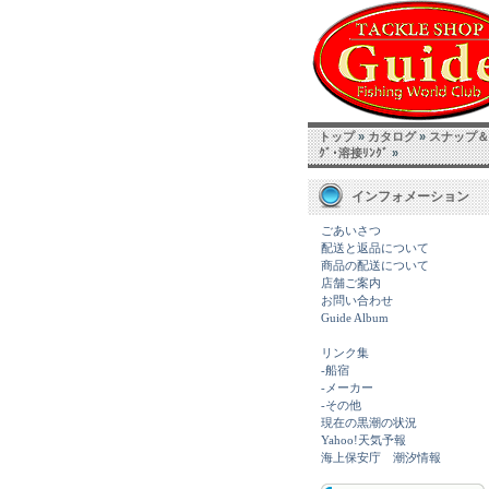
トップ
»
カタログ
»
スナップ＆
ｸﾞ･溶接ﾘﾝｸﾞ
»
インフォメーション
ごあいさつ
配送と返品について
商品の配送について
店舗ご案内
お問い合わせ
Guide Album
リンク集
-船宿
-メーカー
-その他
現在の黒潮の状況
Yahoo!天気予報
海上保安庁 潮汐情報