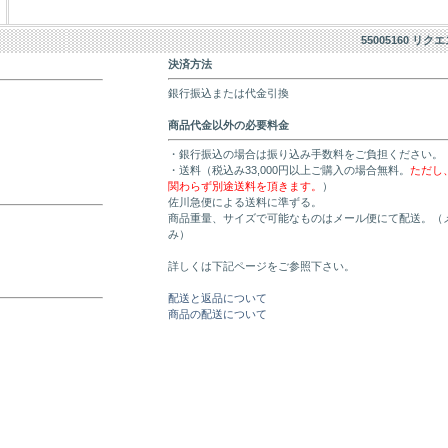
55005160 リク
決済方法
銀行振込または代金引換
商品代金以外の必要料金
・銀行振込の場合は振り込み手数料をご負担ください。
・送料（税込み33,000円以上ご購入の場合無料。
ただし
関わらず別途送料を頂きます。
）
佐川急便による送料に準ずる。
商品重量、サイズで可能なものはメール便にて配送。（
み）
詳しくは下記ページをご参照下さい。
配送と返品について
商品の配送について