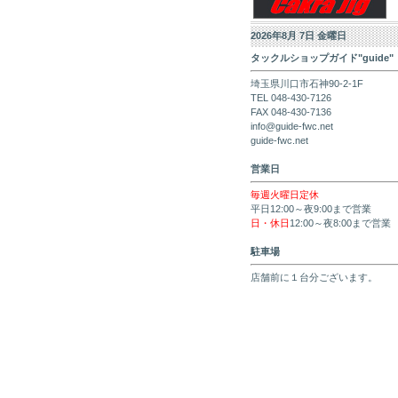
2026年8月 7日 金曜日
タックルショップガイド"guide"
埼玉県川口市石神90-2-1F
TEL 048-430-7126
FAX 048-430-7136
info@guide-fwc.net
guide-fwc.net
営業日
毎週火曜日定休
平日12:00～夜9:00まで営業
日・休日
12:00～夜8:00まで営業
駐車場
店舗前に１台分ございます。