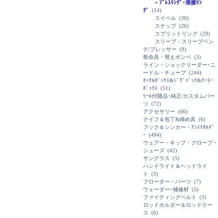
+ ﾌﾟﾚｽﾘﾝｸﾞ･溶接ﾘﾝ
ｸﾞ
(14)
スイベル
(30)
スナップ
(26)
スプリットリング
(29)
スリーブ・スリーブペン
チ/プレッサー
(9)
救命具・替えボンベ
(3)
ライン・ショックリーダー･ニ
ードル・チューブ
(244)
ﾀｯｸﾙﾎﾞｯｸｽ&ｼﾞｸﾞﾊﾞｯｸ&ｸｰﾗｰ
ﾎﾞｯｸｽ
(51)
ﾘｰﾙ付随品･純正/カスタムパー
ツ
(72)
アクセサリー
(66)
ナイフ＆包丁&締め具
(6)
フック＆シンカー・ｱｼｽﾄﾎﾙﾀﾞ
ｰ
(494)
ウェアー・キップ・グローブ・
シューズ
(42)
サングラス
(5)
ハンドライト＆ヘッドライ
ト
(5)
フローター・パーツ
(7)
ウェーダー･補修材
(5)
ファイティングベルト
(3)
ロッドホルダー＆ロッドケー
ス
(6)