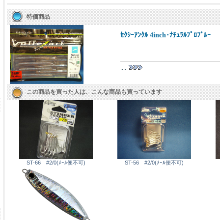
特価商品
ｾｸｼｰｱﾝｸﾙ 4inch･ﾅﾁｭﾗﾙﾌﾟﾛﾌﾞﾙｰ
....
この商品を買った人は、こんな商品も買っています
ST-66 #2/0(ﾒｰﾙ便不可)
ST-56 #2/0(ﾒｰﾙ便不可)