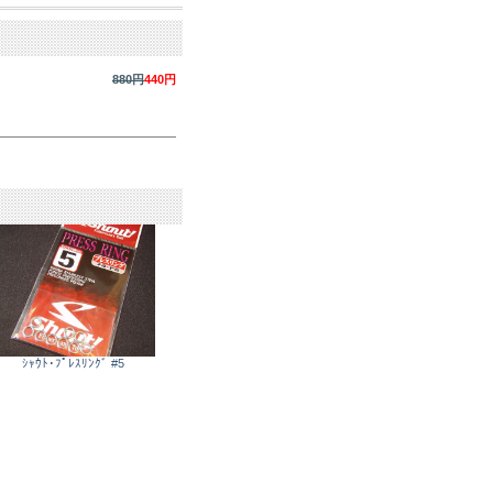
880円
440円
ｼｬｳﾄ･ﾌﾟﾚｽﾘﾝｸﾞ #5