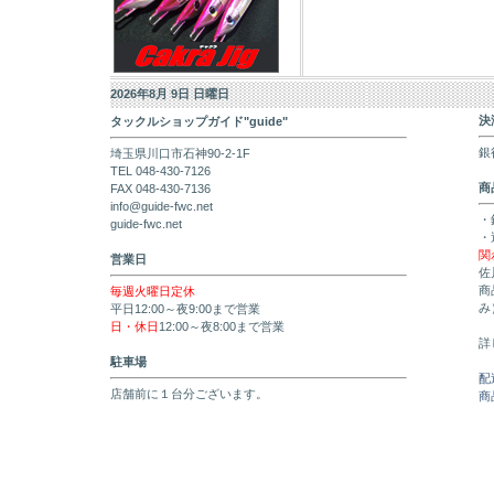
2026年8月 9日 日曜日
決
タックルショップガイド"guide"
銀
埼玉県川口市石神90-2-1F
TEL 048-430-7126
商
FAX 048-430-7136
info@guide-fwc.net
・
guide-fwc.net
・
関
営業日
佐
商
毎週火曜日定休
み
平日12:00～夜9:00まで営業
日・休日
12:00～夜8:00まで営業
詳
駐車場
配
店舗前に１台分ございます。
商