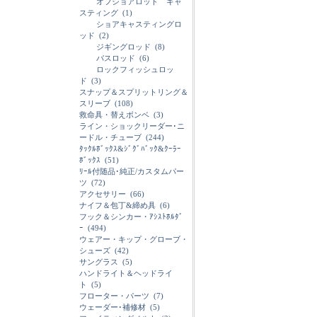
オフショアロッド キャ
スティング
(1)
ショアキャスティングロ
ッド
(2)
ジギングロッド
(8)
バスロッド
(6)
ロックフィッシュロッ
ド
(3)
スナップ＆スプリットリング＆
スリーブ
(108)
救命具・替えボンベ
(3)
ライン・ショックリーダー･ニ
ードル・チューブ
(244)
ﾀｯｸﾙﾎﾞｯｸｽ&ｼﾞｸﾞﾊﾞｯｸ&ｸｰﾗｰ
ﾎﾞｯｸｽ
(51)
ﾘｰﾙ付随品･純正/カスタムパー
ツ
(72)
アクセサリー
(66)
ナイフ＆包丁&締め具
(6)
フック＆シンカー・ｱｼｽﾄﾎﾙﾀﾞ
ｰ
(494)
ウェアー・キップ・グローブ・
シューズ
(42)
サングラス
(5)
ハンドライト＆ヘッドライ
ト
(5)
フローター・パーツ
(7)
ウェーダー･補修材
(5)