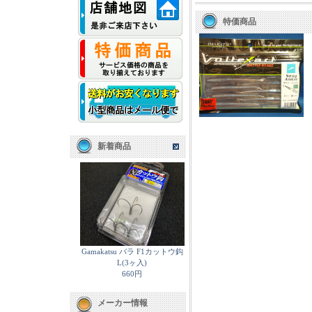
特価商品
新着商品
Gamakatsu バラ F1カットウ鈎
L(3ヶ入)
660円
メーカー情報