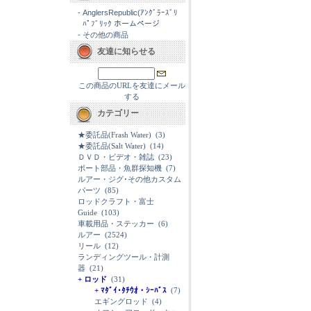
-
AnglersRepublic(ｱﾝｸﾞﾗｰｽﾞﾘ
ﾊﾟﾌﾞﾘｯｸ ホームページ
-
その他の商品
友達に知らせる
この商品のURLを友達にメール
する
カテゴリー
★委託品(Frash Water)
(3)
★委託品(Salt Water)
(14)
ＤＶＤ・ビデオ・雑誌
(23)
ボート部品・魚群探知機
(7)
ルアー・ジグ･その他カスタム
パーツ
(85)
ロッドクラフト・富士
Guide
(103)
車載用品・ステッカー
(6)
ルアー
(2524)
リール
(12)
ランディングツール・計測
器
(21)
+ ロッド
(31)
+ ﾏﾀﾞｲ･ﾀﾁｳｵ・ｼｰﾊﾞｽ
(7)
エギングロッド
(4)