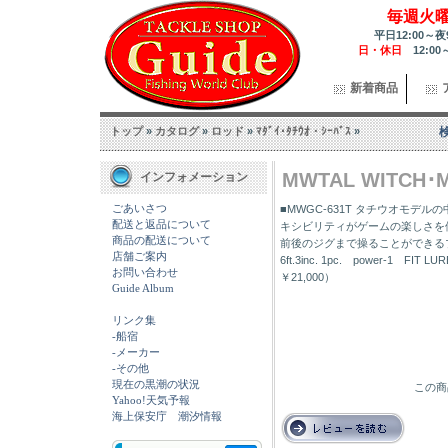
毎週火
平日12:00～夜
日・休日
12:00
新着商品
トップ
»
カタログ
»
ロッド
»
ﾏﾀﾞｲ･ﾀﾁｳｵ・ｼｰﾊﾞｽ
»
MWTAL WITCH･
インフォメーション
ごあいさつ
■MWGC-631T タチウオモ
配送と返品について
キシビリティがゲームの楽しさを
商品の配送について
前後のジグまで操ることができる
店舗ご案内
6ft.3inc. 1pc. power-1 FIT L
お問い合わせ
￥21,000）
Guide Album
リンク集
-船宿
-メーカー
-その他
現在の黒潮の状況
この商
Yahoo!天気予報
海上保安庁 潮汐情報