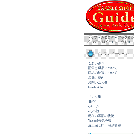
トップ
»
カタログ
»
フック＆シン
ﾊﾞｲﾝﾀﾞｰ･ﾎﾙﾀﾞｰ
»
シャウト
»
インフォメーション
ごあいさつ
配送と返品について
商品の配送について
店舗ご案内
お問い合わせ
Guide Album
リンク集
-船宿
-メーカー
-その他
現在の黒潮の状況
Yahoo!天気予報
海上保安庁 潮汐情報