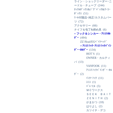
ライン・ショックリーダー･ニ
ードル・チューブ
(244)
ﾀｯｸﾙﾎﾞｯｸｽ&ｼﾞｸﾞﾊﾞｯｸ&ｸｰﾗｰ
ﾎﾞｯｸｽ
(51)
ﾘｰﾙ付随品･純正/カスタムパー
ツ
(72)
アクセサリー
(66)
ナイフ＆包丁&締め具
(6)
+ フック＆シンカー・ｱｼｽﾄﾎﾙ
ﾀﾞｰ
(494)
ZZ Head/EGﾍﾞｲﾄﾍｯﾄﾞ
+ ｱｼｽﾄﾌｯｸ･ｱｼｽﾄﾌｯｸﾊﾞｲﾝ
ﾀﾞｰ･ﾎﾙﾀﾞｰ
(134)
HOT`S
(1)
OWNER・カルティ
バ
(13)
VANFOOK
(11)
ｱｼｽﾄﾌｯｸﾊﾞｲﾝﾀﾞｰ･ﾎﾙ
ﾀﾞｰ
(2)
ｲﾝﾀｰﾌｯｸ
(11)
ｽﾐｽ
(1)
ﾊﾞﾚｰﾋﾙ
(5)
ＭＣワークス
ＳＥＥＫ ＢＡＩＴ
ＺＥＮＩＴＨ
(2)
がまかつ
(18)
はりよし
(2)
カツイチ・デコ