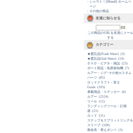
-
シャウト！(Shout!) ホームペ
ージ
-
その他の商品
友達に知らせる
この商品のURLを友達にメー
する
カテゴリー
★委託品(Frash Water)
(3)
★委託品(Salt Water)
(14)
ＤＶＤ・ビデオ・雑誌
(23)
ボート部品・魚群探知機
(7)
ルアー・ジグ･その他カスタム
パーツ
(85)
ロッドクラフト・富士
Guide
(103)
車載用品・ステッカー
(6)
ルアー
(2524)
リール
(12)
ランディングツール・計測
器
(21)
ロッド
(31)
スナップ＆スプリットリング＆
スリーブ
(108)
救命具・替えボンベ
(3)