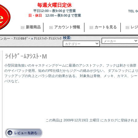
毎週火曜日定休
平日12:00～夜9:00まで営業
TEL 0
日・休日
12:00～夜8:00まで営業
新着商品
アカウント情報
カートを見る
レジ
検索:
カー・ｱｼｽﾄﾎﾙﾀﾞｰ
»
ｱｼｽﾄﾌｯｸ･ｱｼｽﾄﾌｯｸ
ﾗｲﾄｹﾞｰﾑｱｼｽﾄ･M
小型回遊魚狙いのキャスティングゲームに最適のアシストフック。フックは刺さり抜群
のヤイバフック使用。短めのPE仕様だからジグへの絡みが少ない。 ダブルフックによ
フックアップの向上とバラシ防止の効果がある。 対象魚は青物、メッキ、カマス、シー
バスなど。
この商品は 2009年12月19日 土曜日 にカタログに登録され