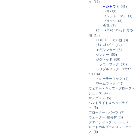
イ
(18)
+ シャウト
(41)
バリバス
フッシャーマン
(3)
ブリッジ
(3)
金龍
(3)
ｱｼﾞ・ﾒﾊﾞﾙｼﾞｸﾞﾍｯﾄﾞその
他
(15)
ﾌｯｸｷｰﾊﾟｰ･その他
(3)
ﾗﾄﾙ･ｽﾄｯﾊﾟｰ
(12)
エギシンカー
(3)
シンカー
(50)
ジグヘッド
(80)
トラウトフック
(35)
トリプルフック・ﾌｯｸｶﾊﾞ
ｰ
(116)
トレーラーフック
(1)
ワームフック
(45)
ウェアー・キップ・グローブ・
シューズ
(42)
サングラス
(5)
ハンドライト＆ヘッドライ
ト
(5)
フローター・パーツ
(7)
ウェーダー･補修材
(5)
ファイティングベルト
(3)
ロッドホルダー＆ロッドケー
ス
(6)