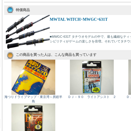
特価商品
MWTAL WITCH･MWGCｰ631T
■MWGC-631T タチウオモデルの中で、最も繊細な
シビリティがゲームの楽しさを倍増。それでいてタチウオゲ
この商品を買った人は、こんな商品も買っています
海つりドライブマップ・東京湾～房総半
ＤＪ－９０ ライトアシスト ２
Ｄ
島