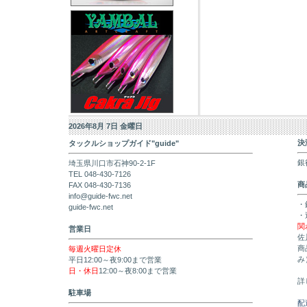
2026年8月 7日 金曜日
決
タックルショップガイド"guide"
銀
埼玉県川口市石神90-2-1F
TEL 048-430-7126
商
FAX 048-430-7136
info@guide-fwc.net
・
guide-fwc.net
・
関
営業日
佐
商
毎週火曜日定休
み
平日12:00～夜9:00まで営業
日・休日
12:00～夜8:00まで営業
詳
駐車場
配