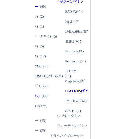
+ サスペンドミノ
ー
(69)
DAIWA(ﾀﾞｲ
ﾜ)
(2)
deps(ﾃﾞﾌﾟ
ｽ)
(1)
EVERGREEN(ｴ
ﾊﾞｰｸﾞﾘｰﾝ)
(5)
HMKL(ﾊﾝｸ
ﾙ)
(5)
imakatsu(ｲﾏｶ
ﾂ)
(18)
JACKALL(ｼﾞｬ
ｯｶﾙ)
(5)
LUCKY
CRAFT(ﾗｯｷｰｸﾗﾌﾄ)
(11)
MegaBass(ﾒｶﾞ
ﾊﾞｽ)
(2)
+ SAURUS(ｻﾞｳ
ﾙｽ)
(18)
SMITHWICK(ｽ
ﾐｽｳｨｯｸ)
ＯＳＰ
(2)
シンキングミノ
ー
(13)
フローティングミノ
ー
(39)
メタルバイブレーショ