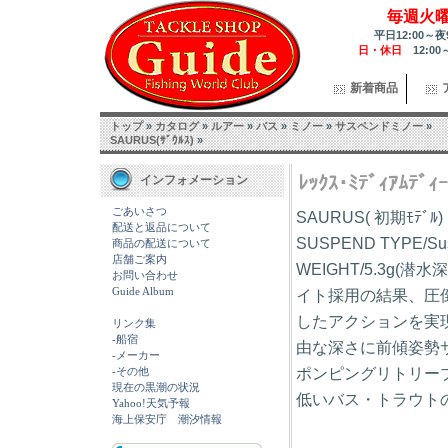
毎週火
平日12:00～夜
日・休日
12:00
新着商品
トップ
»
カタログ
»
ルアー
»
バス
»
ミノー
»
サスペンドミノー
»
SAURUS(ｻﾞｳﾙｽ)
»
ﾚｯｸｽ･ﾐﾃﾞｨｱﾑﾃﾞ
インフォメーション
ごあいさつ
SAURUS( 初期ﾓﾃ
配送と返品について
SUSPEND TYPE/Su
商品の配送について
店舗ご案内
WEIGHT/5.3g(潜
お問い合わせ
Guide Album
イト採用の結果、圧
したアクションを実現
リンク集
-船宿
由な深さに前傾姿勢
-メーカー
ポンピングリトリー
-その他
現在の黒潮の状況
低いバス・トラウト
Yahoo!天気予報
海上保安庁 潮汐情報