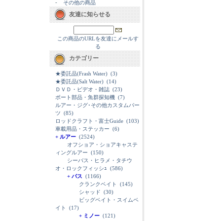
-
その他の商品
友達に知らせる
この商品のURLを友達にメールす
る
カテゴリー
★委託品(Frash Water)
(3)
★委託品(Salt Water)
(14)
ＤＶＤ・ビデオ・雑誌
(23)
ボート部品・魚群探知機
(7)
ルアー・ジグ･その他カスタムパー
ツ
(85)
ロッドクラフト・富士Guide
(103)
車載用品・ステッカー
(6)
+ ルアー
(2524)
オフショア・ショアキャステ
ィングルアー
(150)
シーバス・ヒラメ・タチウ
オ・ロックフィッシｭ
(586)
+ バス
(1166)
クランクベイト
(145)
シャッド
(30)
ビッグベイト・スイムベ
イト
(17)
+ ミノー
(121)