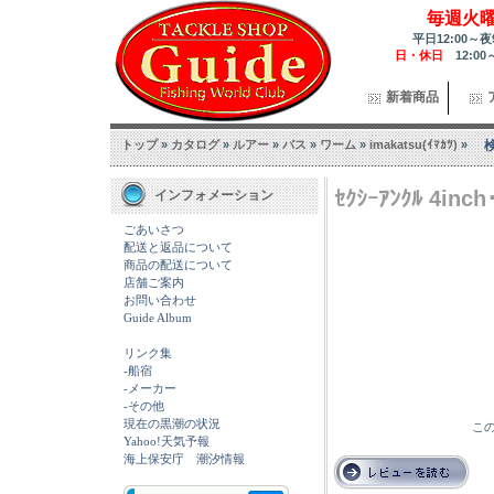
毎週火
平日12:00～夜
日・休日
12:00
新着商品
トップ
»
カタログ
»
ルアー
»
バス
»
ワーム
»
imakatsu(ｲﾏｶﾂ)
»
ｾｸｼｰｱﾝｸﾙ 4inch
インフォメーション
ごあいさつ
配送と返品について
商品の配送について
店舗ご案内
お問い合わせ
Guide Album
リンク集
-船宿
-メーカー
-その他
現在の黒潮の状況
この
Yahoo!天気予報
海上保安庁 潮汐情報