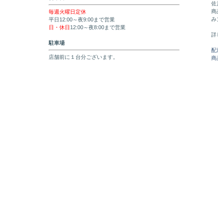
佐
商
毎週火曜日定休
み
平日12:00～夜9:00まで営業
日・休日
12:00～夜8:00まで営業
詳
駐車場
配
店舗前に１台分ございます。
商