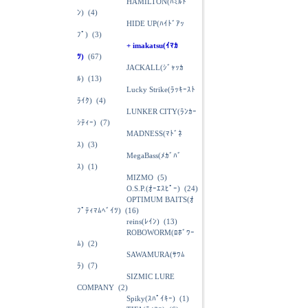
HAMILTON(ﾊﾐﾙﾄ
ﾝ)
(4)
HIDE UP(ﾊｲﾄﾞｱｯ
ﾌﾟ)
(3)
+ imakatsu(ｲﾏｶ
ﾂ)
(67)
JACKALL(ｼﾞｬｯｶ
ﾙ)
(13)
Lucky Strike(ﾗｯｷｰｽﾄ
ﾗｲｸ)
(4)
LUNKER CITY(ﾗﾝｶｰ
ｼﾃｨｰ)
(7)
MADNESS(ﾏﾄﾞﾈ
ｽ)
(3)
MegaBass(ﾒｶﾞﾊﾞ
ｽ)
(1)
MIZMO
(5)
O.S.P.(ｵｰｴｽﾋﾟｰ)
(24)
OPTIMUM BAITS(ｵ
ﾌﾟﾃｨﾏﾑﾍﾞｲﾂ)
(16)
reins(ﾚｲﾝ)
(13)
ROBOWORM(ﾛﾎﾞﾜｰ
ﾑ)
(2)
SAWAMURA(ｻﾜﾑ
ﾗ)
(7)
SIZMIC LURE
COMPANY
(2)
Spiky(ｽﾊﾟｲｷｰ)
(1)