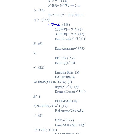
ミノー
(121)
メタルバイブレーショ
ン
(12)
ラバージグ・チャターベ
イト
(153)
+ ワーム
(486)
150円均一 ﾜｰﾑ
(3)
300円均一 ﾜｰﾑ
(13)
Bait Breath(ﾍﾞｲﾄﾞﾌﾞﾚ
ｽ)
(6)
Bass Assassin(ﾊﾞｽｱｻｼ
ﾝ)
BELLS(ﾌﾞﾘｽ)
Berkley(ﾊﾞｰｸﾚ
ｰ)
(32)
Buddha Baits
(5)
CALIFORNIA
WORMS(ｶﾙﾌｫﾙﾆｱﾜｰﾑ)
(1)
deps(ﾃﾞﾌﾟｽ)
(8)
Dragon Lures(ﾄﾞﾗｺﾞﾝ
ﾙｱｰ)
ECOGEAR(ｴｺｷﾞ
ｱ)NORIES(ﾉﾘｰｽﾞ)
(17)
FishArrow(ﾌｨｯｼｭｱﾛ
ｰ)
(9)
GAEA(ｶﾞｲｱ)
GaryYAMAMOTO(ｹﾞ
ｰﾘｰﾔﾏﾓﾄ)
(143)