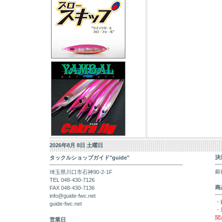
2026年8月 8日 土曜日
決
タックルショップガイド"guide"
銀
埼玉県川口市石神90-2-1F
TEL 048-430-7126
商
FAX 048-430-7136
info@guide-fwc.net
・
guide-fwc.net
・
関
営業日