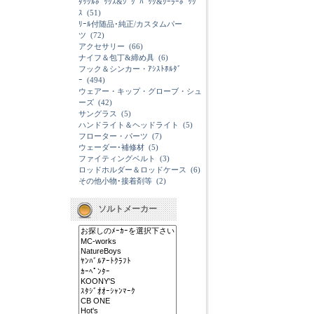
ﾀｯｸﾙﾎﾞｯｸｽ&ｼﾞｸﾞﾊﾞｯｸ&ｸｰﾗｰﾎﾞｯｸ
ｽ
(51)
ﾘｰﾙ付随品･純正/カスタムパー
ツ
(72)
アクセサリー
(66)
ナイフ＆包丁&締め具
(6)
フック＆シンカー・ｱｼｽﾄﾎﾙﾀﾞ
ｰ
(494)
ウェアー・キップ・グローブ・シュ
ーズ
(42)
サングラス
(5)
ハンドライト＆ヘッドライト
(5)
フローター・パーツ
(7)
ウェーダー･補修材
(5)
ファイティングベルト
(3)
ロッドホルダー＆ロッドケース
(6)
その他小物･接着剤等
(2)
ソルトメーカー