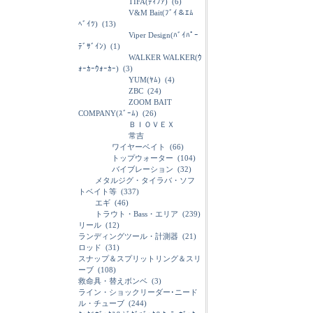
TIFA(ﾃｨﾌｧ)
(6)
V&M Bait(ﾌﾞｲ＆ｴﾑ
ﾍﾞｲﾂ)
(13)
Viper Design(ﾊﾞｲﾊﾟｰ
ﾃﾞｻﾞｲﾝ)
(1)
WALKER WALKER(ｳ
ｫｰｶｰｳｫｰｶｰ)
(3)
YUM(ﾔﾑ)
(4)
ZBC
(24)
ZOOM BAIT
COMPANY(ｽﾞｰﾑ)
(26)
ＢＩＯＶＥＸ
常吉
ワイヤーベイト
(66)
トップウォーター
(104)
バイブレーション
(32)
メタルジグ・タイラバ・ソフ
トベイト等
(337)
エギ
(46)
トラウト・Bass・エリア
(239)
リール
(12)
ランディングツール・計測器
(21)
ロッド
(31)
スナップ＆スプリットリング＆スリ
ーブ
(108)
救命具・替えボンベ
(3)
ライン・ショックリーダー･ニード
ル・チューブ
(244)