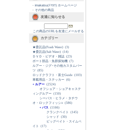
-
imakatsu(ｲﾏｶﾂ) ホームページ
-
その他の商品
友達に知らせる
この商品のURLを友達にメールする
カテゴリー
★委託品(Frash Water)
(3)
★委託品(Salt Water)
(14)
ＤＶＤ・ビデオ・雑誌
(23)
ボート部品・魚群探知機
(7)
ルアー・ジグ･その他カスタムパー
ツ
(85)
ロッドクラフト・富士Guide
(103)
車載用品・ステッカー
(6)
+ ルアー
(2524)
オフショア・ショアキャステ
ィングルアー
(150)
シーバス・ヒラメ・タチウ
オ・ロックフィッシｭ
(586)
+ バス
(1166)
クランクベイト
(145)
シャッド
(30)
ビッグベイト・スイムベ
イト
(17)