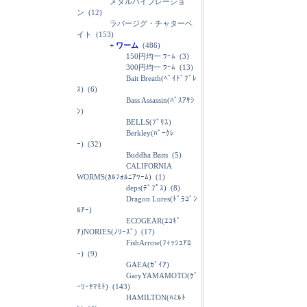
メタルバイブレーショ
ン
(12)
ラバージグ・チャターベ
イト
(153)
+ ワーム
(486)
150円均一 ﾜｰﾑ
(3)
300円均一 ﾜｰﾑ
(13)
Bait Breath(ﾍﾞｲﾄﾞﾌﾞﾚ
ｽ)
(6)
Bass Assassin(ﾊﾞｽｱｻｼ
ﾝ)
BELLS(ﾌﾞﾘｽ)
Berkley(ﾊﾞｰｸﾚ
ｰ)
(32)
Buddha Baits
(5)
CALIFORNIA
WORMS(ｶﾙﾌｫﾙﾆｱﾜｰﾑ)
(1)
deps(ﾃﾞﾌﾟｽ)
(8)
Dragon Lures(ﾄﾞﾗｺﾞﾝ
ﾙｱｰ)
ECOGEAR(ｴｺｷﾞ
ｱ)NORIES(ﾉﾘｰｽﾞ)
(17)
FishArrow(ﾌｨｯｼｭｱﾛ
ｰ)
(9)
GAEA(ｶﾞｲｱ)
GaryYAMAMOTO(ｹﾞ
ｰﾘｰﾔﾏﾓﾄ)
(143)
HAMILTON(ﾊﾐﾙﾄ