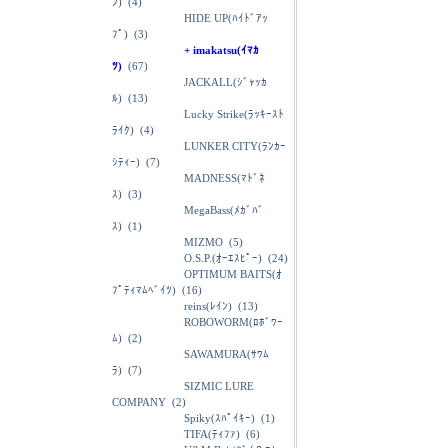
ﾝ)
(4)
HIDE UP(ﾊｲﾄﾞｱｯ
ﾌﾟ)
(3)
+ imakatsu(ｲﾏｶ
ﾂ)
(67)
JACKALL(ｼﾞｬｯｶ
ﾙ)
(13)
Lucky Strike(ﾗｯｷｰｽﾄ
ﾗｲｸ)
(4)
LUNKER CITY(ﾗﾝｶｰ
ｼﾃｨｰ)
(7)
MADNESS(ﾏﾄﾞﾈ
ｽ)
(3)
MegaBass(ﾒｶﾞﾊﾞ
ｽ)
(1)
MIZMO
(5)
O.S.P.(ｵｰｴｽﾋﾟｰ)
(24)
OPTIMUM BAITS(ｵ
ﾌﾟﾃｨﾏﾑﾍﾞｲﾂ)
(16)
reins(ﾚｲﾝ)
(13)
ROBOWORM(ﾛﾎﾞﾜｰ
ﾑ)
(2)
SAWAMURA(ｻﾜﾑ
ﾗ)
(7)
SIZMIC LURE
COMPANY
(2)
Spiky(ｽﾊﾟｲｷｰ)
(1)
TIFA(ﾃｨﾌｧ)
(6)