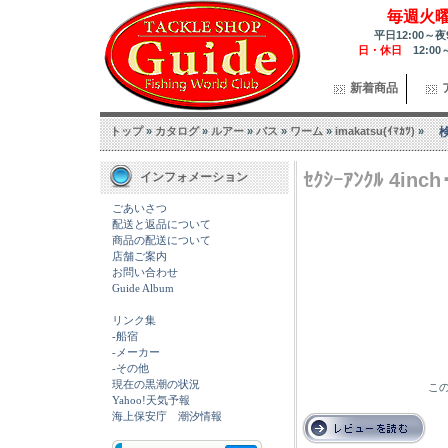
毎週火
平日12:00～夜
日・休日
12:00
新着商品
トップ
»
カタログ
»
ルアー
»
バス
»
ワーム
»
imakatsu(ｲﾏｶﾂ)
»
ｾｸｼｰｱﾝｸﾙ 4inch
インフォメーション
ごあいさつ
配送と返品について
商品の配送について
店舗ご案内
お問い合わせ
Guide Album
リンク集
-船宿
-メーカー
-その他
現在の黒潮の状況
この
Yahoo!天気予報
海上保安庁 潮汐情報