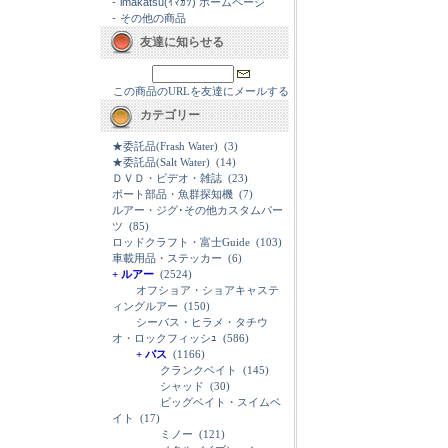
-
imakatsu(ｲﾏｶﾂ) ホームページ
-
その他の商品
友達に知らせる
この商品のURLを友達にメールする
カテゴリー
★委託品(Frash Water)
(3)
★委託品(Salt Water)
(14)
ＤＶＤ・ビデオ・雑誌
(23)
ボート部品・魚群探知機
(7)
ルアー・ジグ･その他カスタムパー
ツ
(85)
ロッドクラフト・富士Guide
(103)
車載用品・ステッカー
(6)
+ ルアー
(2524)
オフショア・ショアキャステ
ィングルアー
(150)
シーバス・ヒラメ・タチウ
オ・ロックフィッシｭ
(586)
+ バス
(1166)
クランクベイト
(145)
シャッド
(30)
ビッグベイト・スイムベ
イト
(17)
ミノー
(121)