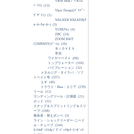
V&M Bait(ﾌﾞｲ＆ｴﾑ
ﾍﾞｲﾂ)
(13)
Viper Design(ﾊﾞｲﾊﾟｰ
ﾃﾞｻﾞｲﾝ)
(1)
WALKER WALKER(ｳ
ｫｰｶｰｳｫｰｶｰ)
(3)
YUM(ﾔﾑ)
(4)
ZBC
(24)
ZOOM BAIT
COMPANY(ｽﾞｰﾑ)
(26)
ＢＩＯＶＥＸ
常吉
ワイヤーベイト
(66)
トップウォーター
(104)
バイブレーション
(32)
メタルジグ・タイラバ・ソフ
トベイト等
(337)
エギ
(46)
トラウト・Bass・エリア
(239)
リール
(12)
ランディングツール・計測器
(21)
ロッド
(31)
スナップ＆スプリットリング＆スリ
ーブ
(108)
救命具・替えボンベ
(3)
ライン・ショックリーダー･ニード
ル・チューブ
(244)
ﾀｯｸﾙﾎﾞｯｸｽ&ｼﾞｸﾞﾊﾞｯｸ&ｸｰﾗｰﾎﾞｯｸ