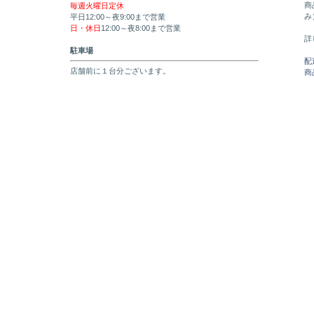
商
毎週火曜日定休
み
平日12:00～夜9:00まで営業
日・休日
12:00～夜8:00まで営業
詳
駐車場
配
店舗前に１台分ございます。
商