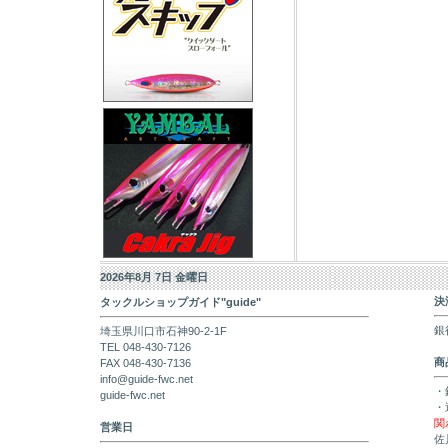
2026年8月 7日 金曜日
決
タックルショップガイド"guide"
銀
埼玉県川口市石神90-2-1F
TEL 048-430-7126
商
FAX 048-430-7136
info@guide-fwc.net
・
guide-fwc.net
・
関
営業日
佐