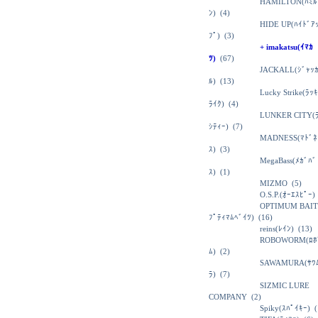
HAMILTON(ﾊﾐﾙ
ﾝ)
(4)
HIDE UP(ﾊｲﾄﾞｱ
ﾌﾟ)
(3)
+ imakatsu(ｲﾏｶ
ﾂ)
(67)
JACKALL(ｼﾞｬｯ
ﾙ)
(13)
Lucky Strike(ﾗｯ
ﾗｲｸ)
(4)
LUNKER CITY(
ｼﾃｨｰ)
(7)
MADNESS(ﾏﾄﾞﾈ
ｽ)
(3)
MegaBass(ﾒｶﾞﾊﾞ
ｽ)
(1)
MIZMO
(5)
O.S.P.(ｵｰｴｽﾋﾟｰ)
OPTIMUM BAIT
ﾌﾟﾃｨﾏﾑﾍﾞｲﾂ)
(16)
reins(ﾚｲﾝ)
(13)
ROBOWORM(ﾛﾎ
ﾑ)
(2)
SAWAMURA(ｻﾜ
ﾗ)
(7)
SIZMIC LURE
COMPANY
(2)
Spiky(ｽﾊﾟｲｷｰ)
(