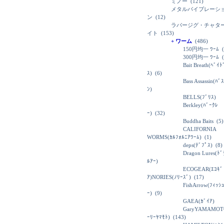
ミノー
(121)
メタルバイブレーシ
ン
(12)
ラバージグ・チャタ
イト
(153)
+ ワーム
(486)
150円均一 ﾜｰﾑ
(
300円均一 ﾜｰﾑ
(
Bait Breath(ﾍﾞｲ
ｽ)
(6)
Bass Assassin(ﾊﾞ
ﾝ)
BELLS(ﾌﾞﾘｽ)
Berkley(ﾊﾞｰｸﾚ
ｰ)
(32)
Buddha Baits
(5)
CALIFORNIA
WORMS(ｶﾙﾌｫﾙﾆｱﾜｰﾑ)
(1)
deps(ﾃﾞﾌﾟｽ)
(8)
Dragon Lures(ﾄ
ﾙｱｰ)
ECOGEAR(ｴｺｷﾞ
ｱ)NORIES(ﾉﾘｰｽﾞ)
(17)
FishArrow(ﾌｨｯｼ
ｰ)
(9)
GAEA(ｶﾞｲｱ)
GaryYAMAMOT
ｰﾘｰﾔﾏﾓﾄ)
(143)