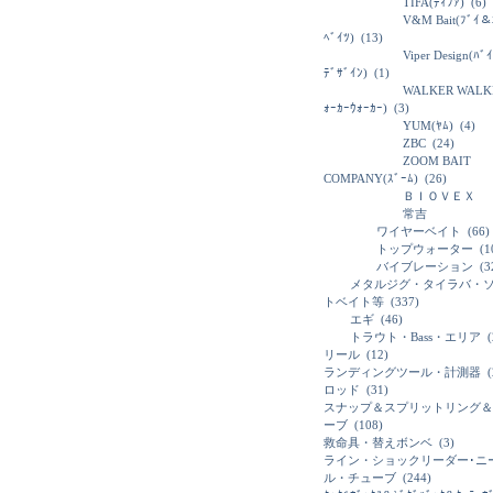
TIFA(ﾃｨﾌｧ)
(6)
V&M Bait(ﾌﾞｲ＆
ﾍﾞｲﾂ)
(13)
Viper Design(ﾊﾞ
ﾃﾞｻﾞｲﾝ)
(1)
WALKER WALK
ｫｰｶｰｳｫｰｶｰ)
(3)
YUM(ﾔﾑ)
(4)
ZBC
(24)
ZOOM BAIT
COMPANY(ｽﾞｰﾑ)
(26)
ＢＩＯＶＥＸ
常吉
ワイヤーベイト
(66)
トップウォーター
(1
バイブレーション
(3
メタルジグ・タイラバ・
トベイト等
(337)
エギ
(46)
トラウト・Bass・エリア
(
リール
(12)
ランディングツール・計測器
(
ロッド
(31)
スナップ＆スプリットリング＆
ーブ
(108)
救命具・替えボンベ
(3)
ライン・ショックリーダー･ニ
ル・チューブ
(244)