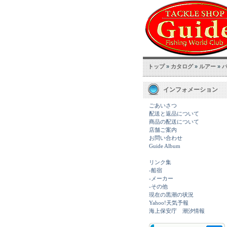
トップ
»
カタログ
»
ルアー
»
インフォメーション
ごあいさつ
配送と返品について
商品の配送について
店舗ご案内
お問い合わせ
Guide Album
リンク集
-船宿
-メーカー
-その他
現在の黒潮の状況
Yahoo!天気予報
海上保安庁 潮汐情報