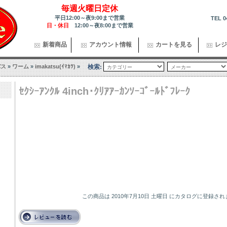
毎週火曜日定休
平日12:00～夜9:00まで営業
TEL 0
日・休日
12:00～夜8:00まで営業
新着商品
アカウント情報
カートを見る
レジ
バス
»
ワーム
»
imakatsu(ｲﾏｶﾂ)
»
検索:
ｾｸｼｰｱﾝｸﾙ 4inch･ｸﾘｱｱｰｶﾝｿｰｺﾞｰﾙﾄﾞﾌﾚｰｸ
この商品は 2010年7月10日 土曜日 にカタログに登録さ