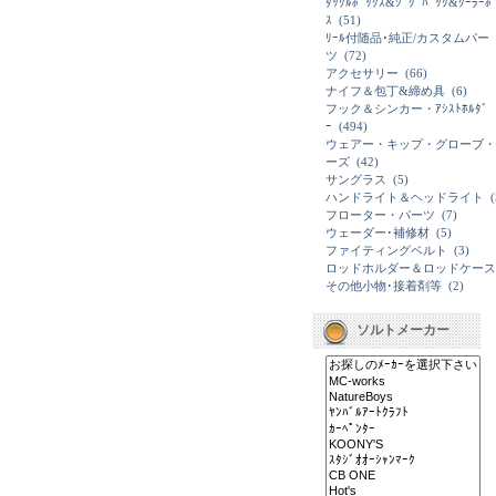
ﾀｯｸﾙﾎﾞｯｸｽ&ｼﾞｸﾞﾊﾞｯｸ&ｸｰﾗｰﾎ
ｽ
(51)
ﾘｰﾙ付随品･純正/カスタムパー
ツ
(72)
アクセサリー
(66)
ナイフ＆包丁&締め具
(6)
フック＆シンカー・ｱｼｽﾄﾎﾙﾀﾞ
ｰ
(494)
ウェアー・キップ・グローブ・
ーズ
(42)
サングラス
(5)
ハンドライト＆ヘッドライト
(
フローター・パーツ
(7)
ウェーダー･補修材
(5)
ファイティングベルト
(3)
ロッドホルダー＆ロッドケース
その他小物･接着剤等
(2)
ソルトメーカー