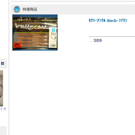
特価商品
ｾｸｼｰｱﾝｸﾙ 4inch･ｼﾅﾓﾝ
....
エイガ