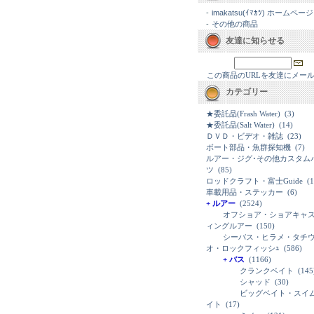
-
imakatsu(ｲﾏｶﾂ) ホームページ
-
その他の商品
友達に知らせる
この商品のURLを友達にメー
カテゴリー
★委託品(Frash Water)
(3)
★委託品(Salt Water)
(14)
ＤＶＤ・ビデオ・雑誌
(23)
ボート部品・魚群探知機
(7)
ルアー・ジグ･その他カスタム
ツ
(85)
ロッドクラフト・富士Guide
(1
車載用品・ステッカー
(6)
+ ルアー
(2524)
オフショア・ショアキャ
ィングルアー
(150)
シーバス・ヒラメ・タチ
オ・ロックフィッシｭ
(586)
+ バス
(1166)
クランクベイト
(145
シャッド
(30)
ビッグベイト・スイ
イト
(17)