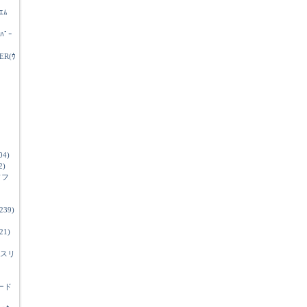
ｴﾑ
ｲﾊﾟｰ
ER(ｳ
04)
2)
ソフ
239)
21)
スリ
ード