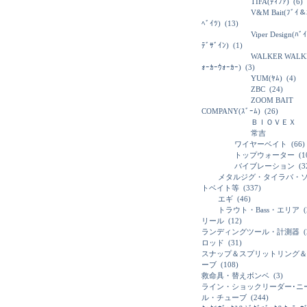
TIFA(ﾃｨﾌｧ)
(6)
V&M Bait(ﾌﾞｲ＆
ﾍﾞｲﾂ)
(13)
Viper Design(ﾊﾞ
ﾃﾞｻﾞｲﾝ)
(1)
WALKER WALK
ｫｰｶｰｳｫｰｶｰ)
(3)
YUM(ﾔﾑ)
(4)
ZBC
(24)
ZOOM BAIT
COMPANY(ｽﾞｰﾑ)
(26)
ＢＩＯＶＥＸ
常吉
ワイヤーベイト
(66)
トップウォーター
(1
バイブレーション
(3
メタルジグ・タイラバ・
トベイト等
(337)
エギ
(46)
トラウト・Bass・エリア
(
リール
(12)
ランディングツール・計測器
(
ロッド
(31)
スナップ＆スプリットリング＆
ーブ
(108)
救命具・替えボンベ
(3)
ライン・ショックリーダー･ニ
ル・チューブ
(244)