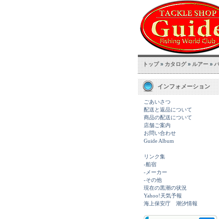
トップ
»
カタログ
»
ルアー
»
インフォメーション
ごあいさつ
配送と返品について
商品の配送について
店舗ご案内
お問い合わせ
Guide Album
リンク集
-船宿
-メーカー
-その他
現在の黒潮の状況
Yahoo!天気予報
海上保安庁 潮汐情報