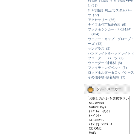
ﾀｯｸﾙﾎﾞｯｸｽ&ｼﾞｸﾞﾊﾞｯｸ&ｸｰﾗｰﾎ
ｽ
(51)
ﾘｰﾙ付随品･純正/カスタムパー
ツ
(72)
アクセサリー
(66)
ナイフ＆包丁&締め具
(6)
フック＆シンカー・ｱｼｽﾄﾎﾙﾀﾞ
ｰ
(494)
ウェアー・キップ・グローブ・
ーズ
(42)
サングラス
(5)
ハンドライト＆ヘッドライト
(
フローター・パーツ
(7)
ウェーダー･補修材
(5)
ファイティングベルト
(3)
ロッドホルダー＆ロッドケース
その他小物･接着剤等
(2)
ソルトメーカー