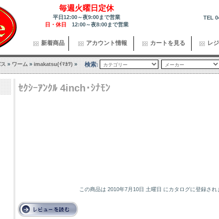
毎週火曜日定休
平日12:00～夜9:00まで営業
TEL 0
日・休日
12:00～夜8:00まで営業
新着商品
アカウント情報
カートを見る
レジ
バス
»
ワーム
»
imakatsu(ｲﾏｶﾂ)
»
検索:
ｾｸｼｰｱﾝｸﾙ 4inch･ｼﾅﾓﾝ
この商品は 2010年7月10日 土曜日 にカタログに登録さ