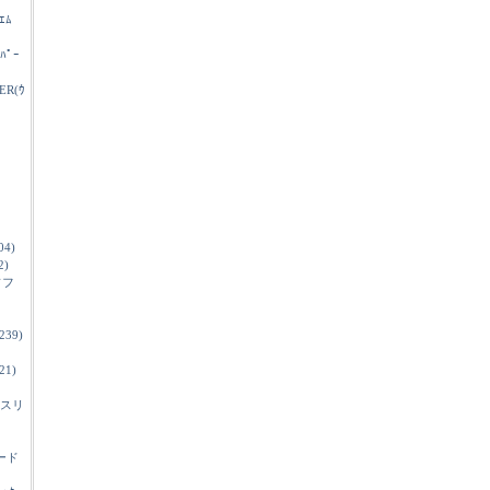
ｴﾑ
ｲﾊﾟｰ
ER(ｳ
04)
2)
ソフ
239)
21)
スリ
ード