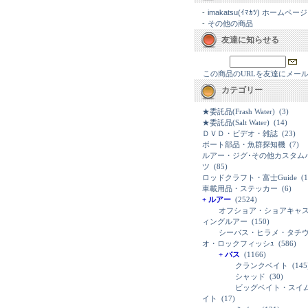
-
imakatsu(ｲﾏｶﾂ) ホームページ
-
その他の商品
友達に知らせる
この商品のURLを友達にメー
カテゴリー
★委託品(Frash Water)
(3)
★委託品(Salt Water)
(14)
ＤＶＤ・ビデオ・雑誌
(23)
ボート部品・魚群探知機
(7)
ルアー・ジグ･その他カスタム
ツ
(85)
ロッドクラフト・富士Guide
(1
車載用品・ステッカー
(6)
+ ルアー
(2524)
オフショア・ショアキャ
ィングルアー
(150)
シーバス・ヒラメ・タチ
オ・ロックフィッシｭ
(586)
+ バス
(1166)
クランクベイト
(145
シャッド
(30)
ビッグベイト・スイ
イト
(17)