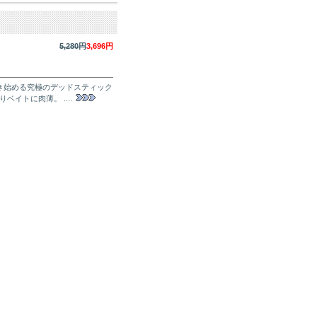
5,280円
3,696円
き始める究極のデッドスティック
イトに肉薄。 ....