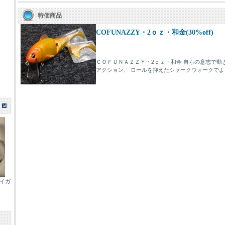
特価商品
COFUNAZZY・2ｏｚ・和金(30%off)
ＣＯＦＵＮＡＺＺＹ・2ｏｚ・和金 自らの意志で動
アクション、 ロールを抑えたシャークウォークでよりベ
エイガ