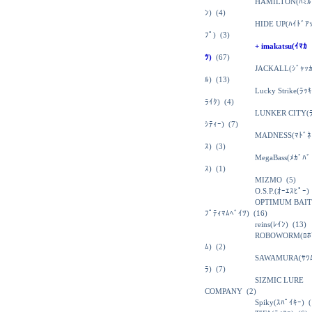
HAMILTON(ﾊﾐﾙ
ﾝ)
(4)
HIDE UP(ﾊｲﾄﾞｱ
ﾌﾟ)
(3)
+ imakatsu(ｲﾏｶ
ﾂ)
(67)
JACKALL(ｼﾞｬｯ
ﾙ)
(13)
Lucky Strike(ﾗｯ
ﾗｲｸ)
(4)
LUNKER CITY(
ｼﾃｨｰ)
(7)
MADNESS(ﾏﾄﾞﾈ
ｽ)
(3)
MegaBass(ﾒｶﾞﾊﾞ
ｽ)
(1)
MIZMO
(5)
O.S.P.(ｵｰｴｽﾋﾟｰ)
OPTIMUM BAIT
ﾌﾟﾃｨﾏﾑﾍﾞｲﾂ)
(16)
reins(ﾚｲﾝ)
(13)
ROBOWORM(ﾛﾎ
ﾑ)
(2)
SAWAMURA(ｻﾜ
ﾗ)
(7)
SIZMIC LURE
COMPANY
(2)
Spiky(ｽﾊﾟｲｷｰ)
(