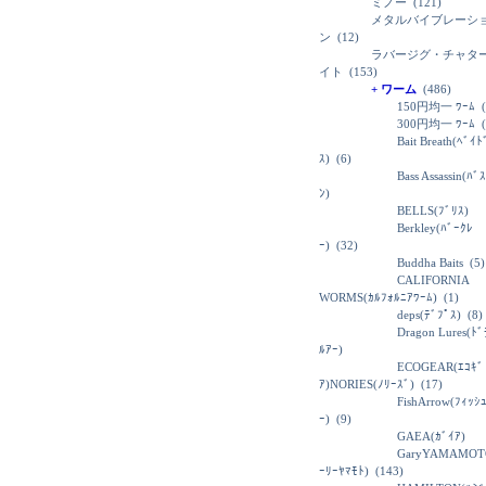
ミノー
(121)
メタルバイブレーシ
ン
(12)
ラバージグ・チャタ
イト
(153)
+ ワーム
(486)
150円均一 ﾜｰﾑ
(
300円均一 ﾜｰﾑ
(
Bait Breath(ﾍﾞｲ
ｽ)
(6)
Bass Assassin(ﾊﾞ
ﾝ)
BELLS(ﾌﾞﾘｽ)
Berkley(ﾊﾞｰｸﾚ
ｰ)
(32)
Buddha Baits
(5)
CALIFORNIA
WORMS(ｶﾙﾌｫﾙﾆｱﾜｰﾑ)
(1)
deps(ﾃﾞﾌﾟｽ)
(8)
Dragon Lures(ﾄ
ﾙｱｰ)
ECOGEAR(ｴｺｷﾞ
ｱ)NORIES(ﾉﾘｰｽﾞ)
(17)
FishArrow(ﾌｨｯｼ
ｰ)
(9)
GAEA(ｶﾞｲｱ)
GaryYAMAMOT
ｰﾘｰﾔﾏﾓﾄ)
(143)