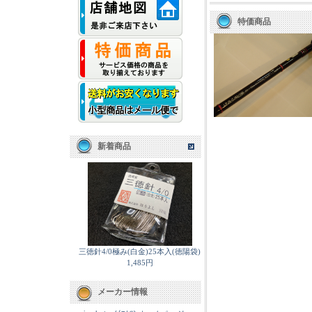
特価商品
新着商品
三徳針4/0極み(白金)25本入(徳陽袋)
1,485円
メーカー情報