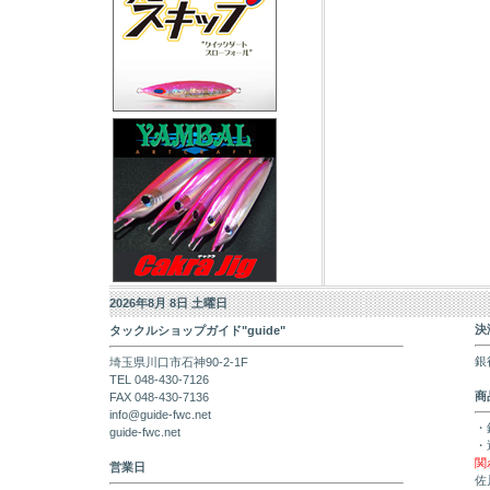
2026年8月 8日 土曜日
決
タックルショップガイド"guide"
銀
埼玉県川口市石神90-2-1F
TEL 048-430-7126
商
FAX 048-430-7136
info@guide-fwc.net
・
guide-fwc.net
・
関
営業日
佐