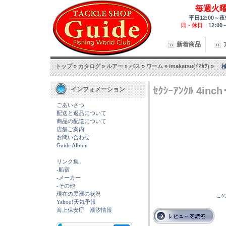
毎週火
平日12:00～夜
日・休日
12:00
新着商品
トップ
»
カタログ
»
ルアー
»
バス
»
ワーム
»
imakatsu(ｲﾏｶﾂ)
»
ｾｸｼｰｱﾝｸﾙ 4inch
インフォメーション
ごあいさつ
配送と返品について
商品の配送について
店舗ご案内
お問い合わせ
Guide Album
リンク集
-船宿
-メーカー
-その他
現在の黒潮の状況
この
Yahoo!天気予報
海上保安庁 潮汐情報