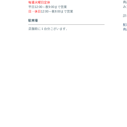
商
毎週火曜日定休
み
平日12:00～夜9:00まで営業
日・休日
12:00～夜8:00まで営業
詳
駐車場
配
店舗前に１台分ございます。
商