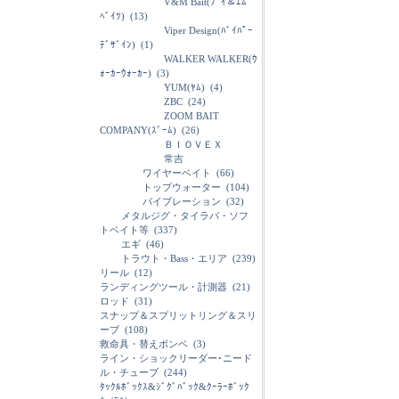
V&M Bait(ﾌﾞｲ＆ｴﾑ
ﾍﾞｲﾂ)
(13)
Viper Design(ﾊﾞｲﾊﾟｰ
ﾃﾞｻﾞｲﾝ)
(1)
WALKER WALKER(ｳ
ｫｰｶｰｳｫｰｶｰ)
(3)
YUM(ﾔﾑ)
(4)
ZBC
(24)
ZOOM BAIT
COMPANY(ｽﾞｰﾑ)
(26)
ＢＩＯＶＥＸ
常吉
ワイヤーベイト
(66)
トップウォーター
(104)
バイブレーション
(32)
メタルジグ・タイラバ・ソフ
トベイト等
(337)
エギ
(46)
トラウト・Bass・エリア
(239)
リール
(12)
ランディングツール・計測器
(21)
ロッド
(31)
スナップ＆スプリットリング＆スリ
ーブ
(108)
救命具・替えボンベ
(3)
ライン・ショックリーダー･ニード
ル・チューブ
(244)
ﾀｯｸﾙﾎﾞｯｸｽ&ｼﾞｸﾞﾊﾞｯｸ&ｸｰﾗｰﾎﾞｯｸ