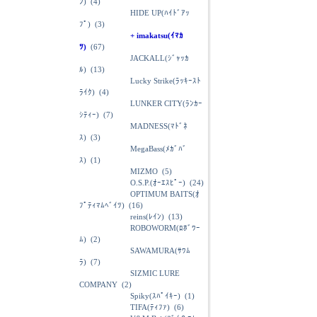
ﾝ)
(4)
HIDE UP(ﾊｲﾄﾞｱｯ
ﾌﾟ)
(3)
+ imakatsu(ｲﾏｶ
ﾂ)
(67)
JACKALL(ｼﾞｬｯｶ
ﾙ)
(13)
Lucky Strike(ﾗｯｷｰｽﾄ
ﾗｲｸ)
(4)
LUNKER CITY(ﾗﾝｶｰ
ｼﾃｨｰ)
(7)
MADNESS(ﾏﾄﾞﾈ
ｽ)
(3)
MegaBass(ﾒｶﾞﾊﾞ
ｽ)
(1)
MIZMO
(5)
O.S.P.(ｵｰｴｽﾋﾟｰ)
(24)
OPTIMUM BAITS(ｵ
ﾌﾟﾃｨﾏﾑﾍﾞｲﾂ)
(16)
reins(ﾚｲﾝ)
(13)
ROBOWORM(ﾛﾎﾞﾜｰ
ﾑ)
(2)
SAWAMURA(ｻﾜﾑ
ﾗ)
(7)
SIZMIC LURE
COMPANY
(2)
Spiky(ｽﾊﾟｲｷｰ)
(1)
TIFA(ﾃｨﾌｧ)
(6)