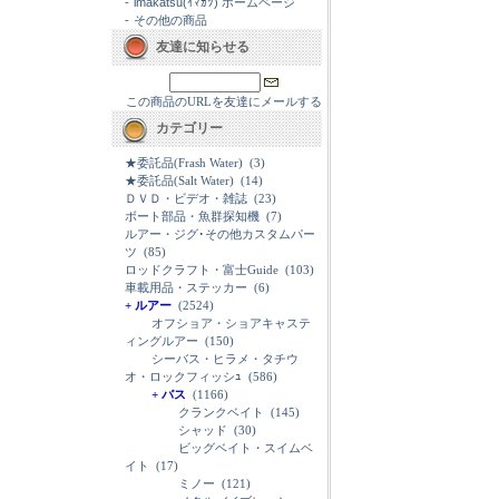
-
imakatsu(ｲﾏｶﾂ) ホームページ
-
その他の商品
友達に知らせる
この商品のURLを友達にメールする
カテゴリー
★委託品(Frash Water)
(3)
★委託品(Salt Water)
(14)
ＤＶＤ・ビデオ・雑誌
(23)
ボート部品・魚群探知機
(7)
ルアー・ジグ･その他カスタムパー
ツ
(85)
ロッドクラフト・富士Guide
(103)
車載用品・ステッカー
(6)
+ ルアー
(2524)
オフショア・ショアキャステ
ィングルアー
(150)
シーバス・ヒラメ・タチウ
オ・ロックフィッシｭ
(586)
+ バス
(1166)
クランクベイト
(145)
シャッド
(30)
ビッグベイト・スイムベ
イト
(17)
ミノー
(121)