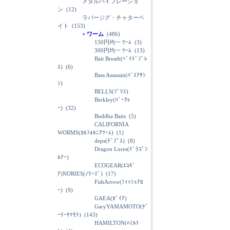
メタルバイブレーショ
ン
(12)
ラバージグ・チャターベ
イト
(153)
+ ワーム
(486)
150円均一 ﾜｰﾑ
(3)
300円均一 ﾜｰﾑ
(13)
Bait Breath(ﾍﾞｲﾄﾞﾌﾞﾚ
ｽ)
(6)
Bass Assassin(ﾊﾞｽｱｻｼ
ﾝ)
BELLS(ﾌﾞﾘｽ)
Berkley(ﾊﾞｰｸﾚ
ｰ)
(32)
Buddha Baits
(5)
CALIFORNIA
WORMS(ｶﾙﾌｫﾙﾆｱﾜｰﾑ)
(1)
deps(ﾃﾞﾌﾟｽ)
(8)
Dragon Lures(ﾄﾞﾗｺﾞﾝ
ﾙｱｰ)
ECOGEAR(ｴｺｷﾞ
ｱ)NORIES(ﾉﾘｰｽﾞ)
(17)
FishArrow(ﾌｨｯｼｭｱﾛ
ｰ)
(9)
GAEA(ｶﾞｲｱ)
GaryYAMAMOTO(ｹﾞ
ｰﾘｰﾔﾏﾓﾄ)
(143)
HAMILTON(ﾊﾐﾙﾄ