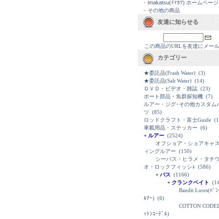
-
imakatsu(ｲﾏｶﾂ) ホームページ
-
その他の商品
友達に知らせる
この商品のURLを友達にメー
カテゴリー
★委託品(Frash Water)
(3)
★委託品(Salt Water)
(14)
ＤＶＤ・ビデオ・雑誌
(23)
ボート部品・魚群探知機
(7)
ルアー・ジグ･その他カスタム
ツ
(85)
ロッドクラフト・富士Guide
(1
車載用品・ステッカー
(6)
+ ルアー
(2524)
オフショア・ショアキャ
ィングルアー
(150)
シーバス・ヒラメ・タチ
オ・ロックフィッシｭ
(586)
+ バス
(1166)
+ クランクベイト
(14
Bandit Lures(ﾊﾞ
ﾙｱｰ)
(6)
COTTON CODEL
ｯﾄﾝｺｰﾃﾞﾙ)