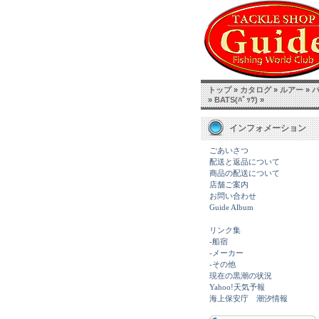
トップ
»
カタログ
»
ルアー
»
»
BATS(ﾊﾞｯﾂ)
»
インフォメーション
ごあいさつ
配送と返品について
商品の配送について
店舗ご案内
お問い合わせ
Guide Album
リンク集
-船宿
-メーカー
-その他
現在の黒潮の状況
Yahoo!天気予報
海上保安庁 潮汐情報