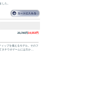
れました。
20,790円
14,553円
細なティップを備えるモデル。そのフ
チウオゲームには欠か....