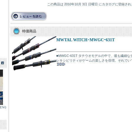
この商品は 2010年10月 3日 日曜日 にカタログに登録さ
特価商品
MWTAL WITCH･MWGCｰ631T
■MWGC-631T タチウオモデルの中で、最も繊
レキシビリティがゲームの楽しさを倍増。それでいてタ
EW)