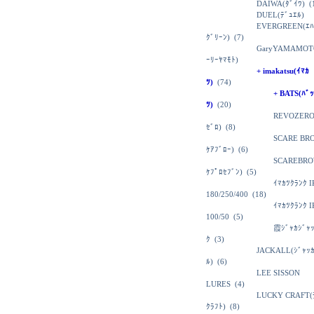
DAIWA(ﾀﾞｲﾜ)
(
DUEL(ﾃﾞｭｴﾙ)
EVERGREEN(ｴﾊ
ｸﾞﾘｰﾝ)
(7)
GaryYAMAMOT
ｰﾘｰﾔﾏﾓﾄ)
+ imakatsu(ｲﾏｶ
ﾂ)
(74)
+ BATS(ﾊﾞｯ
ﾂ)
(20)
REVOZERO
ｾﾞﾛ)
(8)
SCARE BR
ｹｱﾌﾞﾛｰ)
(6)
SCAREBRO
ｹﾌﾟﾛｾﾌﾞﾝ)
(5)
ｲﾏｶﾂｸﾗﾝｸ I
180/250/400
(18)
ｲﾏｶﾂｸﾗﾝｸ 
100/50
(5)
霞ｼﾞｬｶｼﾞｬ
ｸ
(3)
JACKALL(ｼﾞｬｯ
ﾙ)
(6)
LEE SISSON
LURES
(4)
LUCKY CRAFT(
ｸﾗﾌﾄ)
(8)