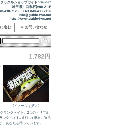
タックルショップガイド”Guide”
埼玉県川口市石神90-2-1F
48-430-7126 FAX 048-430-7136
info@guide-fwc.net
http://www.guide-fwc.net
に進む
お問い合わせ
1,782円
系
【イメージを拡大】
 クランクベイト。2つのトリプル
ランクベイトの能力の 限界に迫る
が、あなたを待っています。