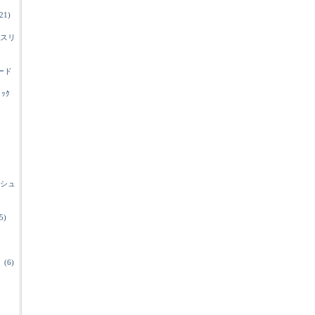
21)
スリ
ード
ﾞｯｸ
シュ
5)
(6)