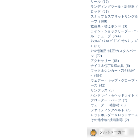
リール
(12)
ランディングツール・計測器
(
ロッド
(31)
スナップ＆スプリットリング＆
ーブ
(108)
救命具・替えボンベ
(3)
ライン・ショックリーダー･ニ
ル・チューブ
(244)
ﾀｯｸﾙﾎﾞｯｸｽ&ｼﾞｸﾞﾊﾞｯｸ&ｸｰﾗｰﾎ
ｽ
(51)
ﾘｰﾙ付随品･純正/カスタムパー
ツ
(72)
アクセサリー
(66)
ナイフ＆包丁&締め具
(6)
フック＆シンカー・ｱｼｽﾄﾎﾙﾀﾞ
ｰ
(494)
ウェアー・キップ・グローブ・
ーズ
(42)
サングラス
(5)
ハンドライト＆ヘッドライト
(
フローター・パーツ
(7)
ウェーダー･補修材
(5)
ファイティングベルト
(3)
ロッドホルダー＆ロッドケース
その他小物･接着剤等
(2)
ソルトメーカー