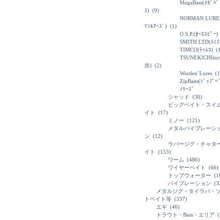
MegaBass(ﾒｶﾞﾊﾞ
ｽ)
(9)
NORMAN LURE
ﾏﾝﾙｱｰｽﾞ)
(1)
O.S.P.(ｵｰｴｽﾋﾟｰ)
SMITH LTD(ｽﾐｽ
TIMCO(ﾃｨﾑｺ)
(1
TSUNEKICHIin
吉)
(2)
Worden`Lures
(1
ZipBaits(ｼﾞｯﾌﾟﾍ
ﾉﾘｰｽﾞ
シャッド
(30)
ビッグベイト・スイ
イト
(17)
ミノー
(121)
メタルバイブレーシ
ン
(12)
ラバージグ・チャタ
イト
(153)
ワーム
(486)
ワイヤーベイト
(66)
トップウォーター
(1
バイブレーション
(3
メタルジグ・タイラバ・
トベイト等
(337)
エギ
(46)
トラウト・Bass・エリア
(