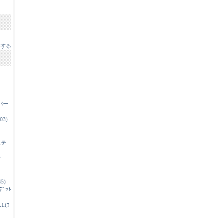
ルする
パー
03)
ステ
ウ
5)
ﾝﾃﾞｯﾄ
L(ｺ