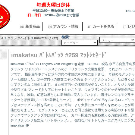
毎週火曜日定休
平日12:00～夜9:00まで営業
TEL 0
日・休日
12:00～夜8:00まで営業
新着商品
アカウント情報
カートを見る
レジ
検索:
バス
»
クランクベイト
»
imakatsu(ｲﾏｶﾂ)
imakatsu ﾊﾞﾄﾙﾊﾞｯﾂ #259 ﾏｯﾄﾚﾓﾈｰﾄﾞ
imakatsu ﾊﾞﾄﾙﾊﾞｯﾂ Length:5.7cm Weight:11g 定価 ￥1944 税込 水平方向型千鳥
クランク ワドルブレードシステムのチドリクランク究極進化系、 それがバトルバッ
ツです。 幅広扁平ボディは水平方向の水抵抗を大幅に低下させ、 奇跡のモグラチャ
ターと酷似した、水平方向への抜群にキレのある チドリアクションが、ただ巻くだ
けでランダムに発生します。 また横方向への水抵抗が少ないことと、オリジナル超
小型ワドル ブレードをリアにセットしたことで、ウォブリングのピッチが圧倒的に
早くなり、波動、幻惑効果ともに新局面に突入しています。 潜行レンジはモグラチ
ャターとほぼ同じ1～1.5m前後をキープし、 ボデイサイズの1/3を占めるロングリッ
プはスナッグレス性を高める ことに寄与、より大胆にカバー近くを攻めることが可
能になりました。 モグラチャターとほとんど同じ感覚で使用できる奇跡のチドリ型
フックでフックアップ率は抜群ながら、 カバー回避力も兼ね備える万能実戦型。ク
チドリクランク新次元「バトルバッツ」。 強烈なバイトトリガーエクスペリエンス
imakatsu HP