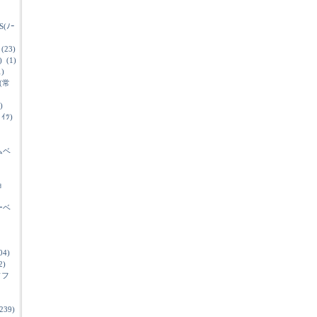
S(ﾉｰ
(23)
)
(1)
)
c(常
)
ﾞｲﾂ)
ムベ
ョ
ーベ
04)
2)
ソフ
239)