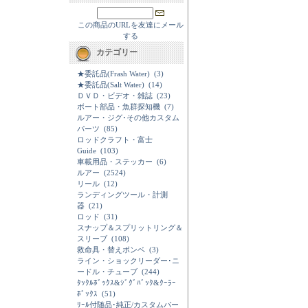
この商品のURLを友達にメール
する
カテゴリー
★委託品(Frash Water)
(3)
★委託品(Salt Water)
(14)
ＤＶＤ・ビデオ・雑誌
(23)
ボート部品・魚群探知機
(7)
ルアー・ジグ･その他カスタム
パーツ
(85)
ロッドクラフト・富士
Guide
(103)
車載用品・ステッカー
(6)
ルアー
(2524)
リール
(12)
ランディングツール・計測
器
(21)
ロッド
(31)
スナップ＆スプリットリング＆
スリーブ
(108)
救命具・替えボンベ
(3)
ライン・ショックリーダー･ニ
ードル・チューブ
(244)
ﾀｯｸﾙﾎﾞｯｸｽ&ｼﾞｸﾞﾊﾞｯｸ&ｸｰﾗｰ
ﾎﾞｯｸｽ
(51)
ﾘｰﾙ付随品･純正/カスタムパー