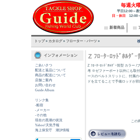
毎週火
平日12:00～夜
日・休日
12:00
新着商品
トップ
»
カタログ
»
フローター・パーツ
»
Z ﾌﾛｰﾀｰﾛｯﾄﾞﾎﾙﾀ
インフォメーション
ごあいさつ
Z ﾌﾛｰﾀｰﾛｯﾄﾞﾎﾙﾀﾞｰ筒型 カラ
配送と返品について
考 ※ゼファーボート以外にも取付
商品の配送について
ースのベルトスリットに、付属の
店舗ご案内
ドを立てることで予備ロッドが邪
お問い合わせ
Guide Album
リンク集
-船宿
-メーカー
-その他
現在の黒潮の状況
この商
Yahoo!天気予報
海上保安庁 潮汐情報