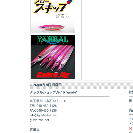
2026年8月 9日 日曜日
決
タックルショップガイド"guide"
銀
埼玉県川口市石神90-2-1F
TEL 048-430-7126
商
FAX 048-430-7136
info@guide-fwc.net
・
guide-fwc.net
・
関
営業日