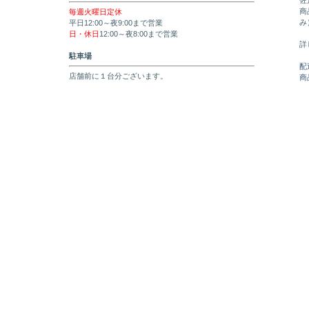
佐
商
毎週火曜日定休
み
平日12:00～夜9:00まで営業
日・休日
12:00～夜8:00まで営業
詳
駐車場
配
店舗前に１台分ございます。
商