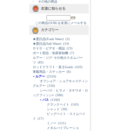
-
その他の商品
友達に知らせる
この商品のURLを友達にメールする
カテゴリー
★委託品(Frash Water)
(3)
★委託品(Salt Water)
(14)
ＤＶＤ・ビデオ・雑誌
(23)
ボート部品・魚群探知機
(7)
ルアー・ジグ･その他カスタムパー
ツ
(85)
ロッドクラフト・富士Guide
(103)
車載用品・ステッカー
(6)
+ ルアー
(2524)
オフショア・ショアキャスティン
グルアー
(150)
シーバス・ヒラメ・タチウオ・ロ
ックフィッシｭ
(586)
+ バス
(1166)
クランクベイト
(145)
シャッド
(30)
ビッグベイト・スイムベイ
ト
(17)
ミノー
(121)
メタルバイブレーショ