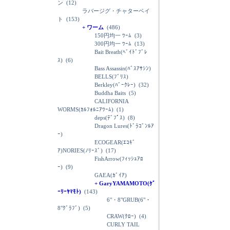
ン
(12)
ラバージグ・チャターベイ
ト
(153)
+ ワーム
(486)
150円均一 ﾜｰﾑ
(3)
300円均一 ﾜｰﾑ
(13)
Bait Breath(ﾍﾞｲﾄﾞﾌﾞﾚ
ｽ)
(6)
Bass Assassin(ﾊﾞｽｱｻｼﾝ)
BELLS(ﾌﾞﾘｽ)
Berkley(ﾊﾞｰｸﾚｰ)
(32)
Buddha Baits
(5)
CALIFORNIA
WORMS(ｶﾙﾌｫﾙﾆｱﾜｰﾑ)
(1)
deps(ﾃﾞﾌﾟｽ)
(8)
Dragon Lures(ﾄﾞﾗｺﾞﾝﾙｱ
ｰ)
ECOGEAR(ｴｺｷﾞ
ｱ)NORIES(ﾉﾘｰｽﾞ)
(17)
FishArrow(ﾌｨｯｼｭｱﾛ
ｰ)
(9)
GAEA(ｶﾞｲｱ)
+ GaryYAMAMOTO(ｹﾞ
ｰﾘｰﾔﾏﾓﾄ)
(143)
6"・8"GRUB(6"・
8"ｸﾞﾗﾌﾞ)
(5)
CRAW(ｸﾛｰ)
(4)
CURLY TAIL