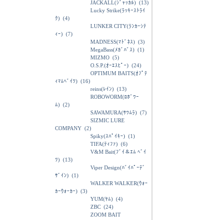
JACKALL(ｼﾞｬｯｶﾙ)
(13)
Lucky Strike(ﾗｯｷｰｽﾄﾗｲ
ｸ)
(4)
LUNKER CITY(ﾗﾝｶｰｼﾃ
ｨｰ)
(7)
MADNESS(ﾏﾄﾞﾈｽ)
(3)
MegaBass(ﾒｶﾞﾊﾞｽ)
(1)
MIZMO
(5)
O.S.P.(ｵｰｴｽﾋﾟｰ)
(24)
OPTIMUM BAITS(ｵﾌﾟﾃ
ｨﾏﾑﾍﾞｲﾂ)
(16)
reins(ﾚｲﾝ)
(13)
ROBOWORM(ﾛﾎﾞﾜｰ
ﾑ)
(2)
SAWAMURA(ｻﾜﾑﾗ)
(7)
SIZMIC LURE
COMPANY
(2)
Spiky(ｽﾊﾟｲｷｰ)
(1)
TIFA(ﾃｨﾌｧ)
(6)
V&M Bait(ﾌﾞｲ＆ｴﾑ ﾍﾞｲ
ﾂ)
(13)
Viper Design(ﾊﾞｲﾊﾟｰﾃﾞ
ｻﾞｲﾝ)
(1)
WALKER WALKER(ｳｫｰ
ｶｰｳｫｰｶｰ)
(3)
YUM(ﾔﾑ)
(4)
ZBC
(24)
ZOOM BAIT