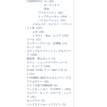
COMPANY(ｽﾞｰﾑ)
(26)
ＢＩＯＶＥＸ
常吉
ワイヤーベイト
(66)
トップウォーター
(104)
バイブレーション
(32)
メタルジグ・タイラバ・ソフトベ
イト等
(337)
エギ
(46)
トラウト・Bass・エリア
(239)
リール
(12)
ランディングツール・計測器
(21)
ロッド
(31)
スナップ＆スプリットリング＆スリー
ブ
(108)
救命具・替えボンベ
(3)
ライン・ショックリーダー･ニード
ル・チューブ
(244)
ﾀｯｸﾙﾎﾞｯｸｽ&ｼﾞｸﾞﾊﾞｯｸ&ｸｰﾗｰﾎﾞｯｸ
ｽ
(51)
ﾘｰﾙ付随品･純正/カスタムパーツ
(72)
アクセサリー
(66)
ナイフ＆包丁&締め具
(6)
フック＆シンカー・ｱｼｽﾄﾎﾙﾀﾞｰ
(494)
ウェアー・キップ・グローブ・シュー
ズ
(42)
サングラス
(5)
ハンドライト＆ヘッドライト
(5)