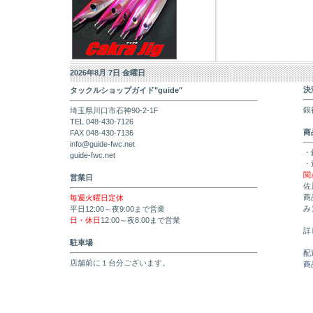
2026年8月 7日 金曜日
決
タックルショップガイド"guide"
銀
埼玉県川口市石神90-2-1F
TEL 048-430-7126
商
FAX 048-430-7136
info@guide-fwc.net
・
guide-fwc.net
・
関
営業日
佐
商
毎週火曜日定休
み
平日12:00～夜9:00まで営業
日・休日
12:00～夜8:00まで営業
詳
駐車場
配
店舗前に１台分ございます。
商