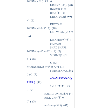
WORM(ｶｰﾘｰﾃｰﾙﾜｰﾑ)
GRUB(ｸﾞﾗﾌﾞ)
(28)
IKA(ｲｶ)
(18)
IMO(ｲﾓ)
(1)
KREATURE(ｸﾘｰﾁｬ
ｰ)
(3)
KUT TAIL
WORM(ｶｯﾄﾃｲﾙﾜｰﾑ)
(16)
LEG WORM(ﾚｯｸﾞﾜ
ｰﾑ)
LIZARD(ﾘｻﾞｰﾄﾞ)
MOKORY
SHAD SHAPE
WORM(ｼｬｯﾄﾞｼｪｲﾌﾟﾜｰﾑ)
(3)
SHRIMP(ｼｭﾘﾝ
ﾌﾟ)
(6)
SLIM
YAMASENKO(ｽﾘﾑﾔﾏｾﾝｺｰ)
(1)
SWIMSENKO(ｽｲﾑｾ
ﾝｺｰ)
(7)
+ YAMASENKO(ﾔ
ﾏｾﾝｺｰ)
(42)
ﾌﾗｯﾋﾟﾝﾎｯｸﾞ・ｵｹ
ﾗ
(7)
HAMILTON(ﾊﾐﾙﾄﾝ)
(4)
HIDE UP(ﾊｲﾄﾞｱｯ
ﾌﾟ)
(3)
imakatsu(ｲﾏｶﾂ)
(67)