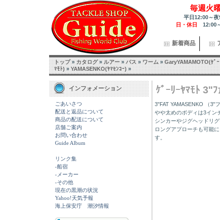
毎週火
平日12:00～夜
日・休日
12:00
新着商品
トップ
»
カタログ
»
ルアー
»
バス
»
ワーム
»
GaryYAMAMOTO(ｹﾞｰ
ﾏﾓﾄ)
»
YAMASENKO(ﾔﾏｾﾝｺｰ)
»
ｹﾞｰﾘｰﾔﾏﾓﾄ 3"
インフォメーション
ごあいさつ
3"FAT YAMASENKO （
配送と返品について
やや太めのボディは3イン
商品の配送について
シンカーやジグヘッドリグ
店舗ご案内
ロングアプローチも可能に
お問い合わせ
す。
Guide Album
リンク集
-船宿
-メーカー
-その他
現在の黒潮の状況
Yahoo!天気予報
海上保安庁 潮汐情報