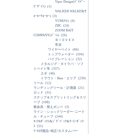
Viper Design(ﾊﾞｲﾊﾟｰ
ﾃﾞｻﾞｲﾝ)
(1)
WALKER WALKER(ｳ
ｫｰｶｰｳｫｰｶｰ)
(3)
YUM(ﾔﾑ)
(4)
ZBC
(24)
ZOOM BAIT
COMPANY(ｽﾞｰﾑ)
(26)
ＢＩＯＶＥＸ
常吉
ワイヤーベイト
(66)
トップウォーター
(104)
バイブレーション
(32)
メタルジグ・タイラバ・ソフ
トベイト等
(337)
エギ
(46)
トラウト・Bass・エリア
(239)
リール
(12)
ランディングツール・計測器
(21)
ロッド
(31)
スナップ＆スプリットリング＆スリ
ーブ
(108)
救命具・替えボンベ
(3)
ライン・ショックリーダー･ニード
ル・チューブ
(244)
ﾀｯｸﾙﾎﾞｯｸｽ&ｼﾞｸﾞﾊﾞｯｸ&ｸｰﾗｰﾎﾞｯｸ
ｽ
(51)
ﾘｰﾙ付随品･純正/カスタムパー